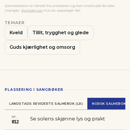
Salmeteksten er hentet fra artikkelen og kan inneholde feil eller
mangler.
Kontakt oss
hvis du oppdager feil.
TEMAER
Kveld
Tillit, trygghet og glede
Guds kjærlighet og omsorg
PLASSERING I SANGBØKER
LANDSTADS REVIDERTE SALMEBOK (LR)
NORSK SALMEBOK (N
NR.
Se solens skjønne lys og prakt
812