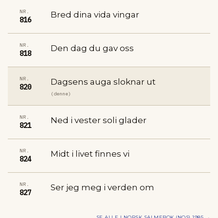
NR.
Bred dina vida vingar
816
NR.
Den dag du gav oss
818
NR.
Dagsens auga sloknar ut
820
(denne)
NR.
Ned i vester soli glader
821
NR.
Midt i livet finnes vi
824
NR.
Ser jeg meg i verden om
827
SE ALLE I
NORSK SALMEBOK (NOS) 1985
→