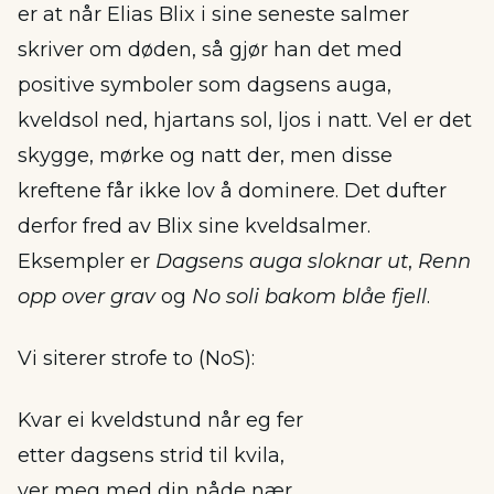
er at når Elias Blix i sine seneste salmer
skriver om døden, så gjør han det med
positive symboler som dagsens auga,
kveldsol ned, hjartans sol, ljos i natt. Vel er det
skygge, mørke og natt der, men disse
kreftene får ikke lov å dominere. Det dufter
derfor fred av Blix sine kveldsalmer.
Eksempler er
Dagsens auga sloknar ut
,
Renn
opp over grav
og
No soli bakom blåe fjell
.
Vi siterer strofe to (NoS):
Kvar ei kveldstund når eg fer
etter dagsens strid til kvila,
ver meg med din nåde nær,