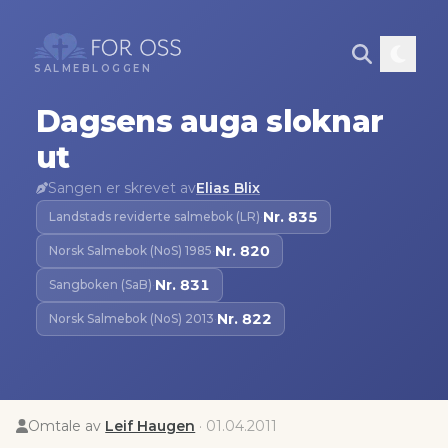
SALMEBLOGGEN
Dagsens auga sloknar
ut
Sangen er skrevet av
Elias Blix
Nr.
835
Landstads reviderte salmebok (LR)
·
Nr.
820
Norsk Salmebok (NoS) 1985
·
Nr.
831
Sangboken (SaB)
·
Nr.
822
Norsk Salmebok (NoS) 2013
·
Omtale av
Leif Haugen
·
01.04.2011