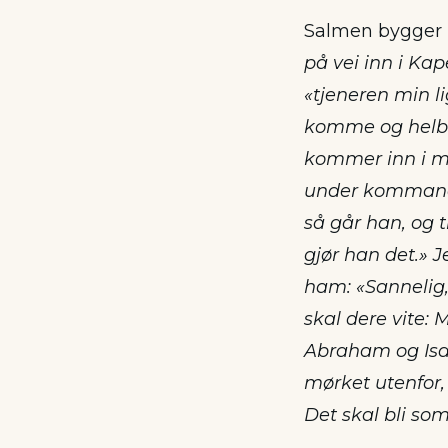
Salmen bygger bl. 
på vei inn i Ka
«tjeneren min l
komme og helbre
kommer inn i mitt
under kommando,
så går han, og t
gjør han det.» 
ham: «Sannelig, 
skal dere vite: 
Abraham og Isak
mørket utenfor, 
Det skal bli so