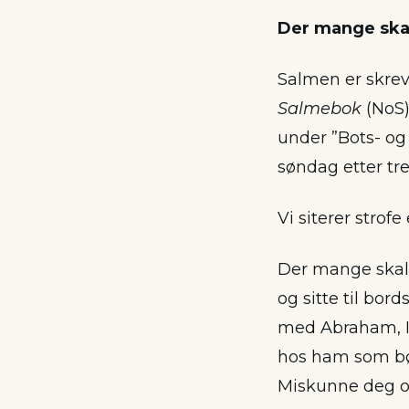
Der mange skal
Salmen er skrev
Salmebok
(NoS)
under ”Bots- o
søndag etter tre
Vi siterer strofe
Der mange skal 
og sitte til bord
med Abraham, Is
hos ham som bød
Miskunne deg ov