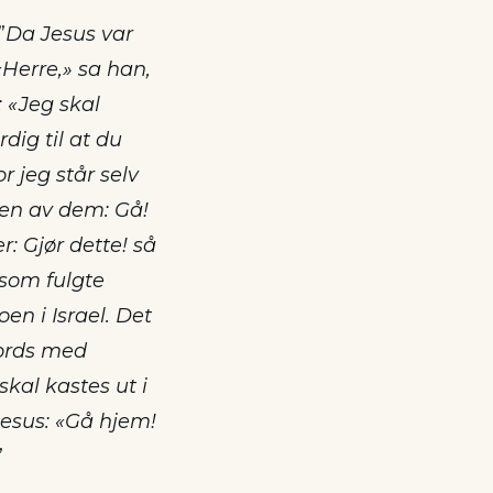
”
Da Jesus var
«Herre,» sa han,
 «Jeg skal
dig til at du
r jeg står selv
 en av dem: Gå!
: Gjør dette! så
 som fulgte
oen i Israel. Det
bords med
kal kastes ut i
 Jesus: «Gå hjem!
”