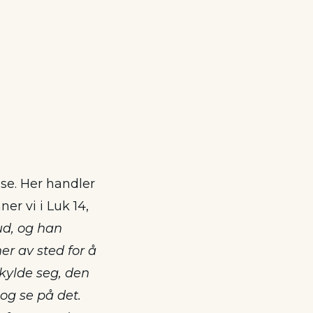
nse. Her handler
er vi i Luk 14,
ud, og han
r av sted for å
skylde seg, den
og se på det.