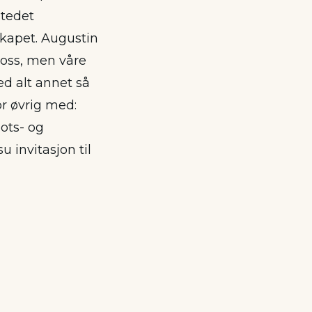
stedet
lskapet. Augustin
 oss, men våre
med alt annet så
or øvrig med:
ots- og
 invitasjon til