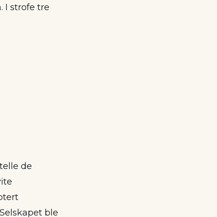
 strofe tre
telle de
ite
ptert
 Selskapet ble