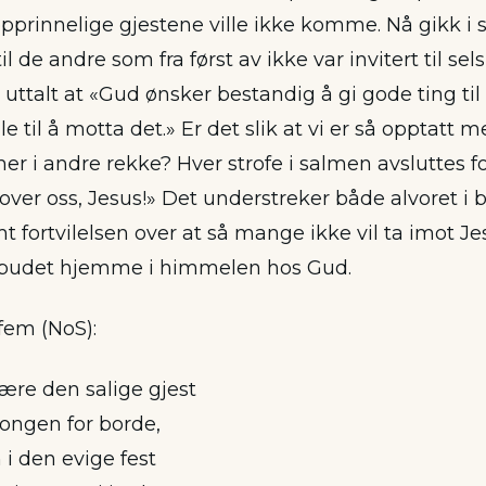
opprinnelige gjestene ville ikke komme. Nå gikk i 
il de andre som fra først av ikke var invitert til se
uttalt at «Gud ønsker bestandig å gi gode ting til
le til å motta det.» Er det slik at vi er så opptatt 
r i andre rekke? Hver strofe i salmen avsluttes f
ver oss, Jesus!» Det understreker både alvoret i b
fortvilelsen over at så mange ikke vil ta imot Jesu
tebudet hjemme i himmelen hos Gud.
 fem (NoS):
ære den salige gjest
kongen for borde,
i den evige fest