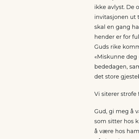
ikke avlyst. De 
invitasjonen ut t
skal en gang ha 
hender er for ful
Guds rike komme
«Miskunne deg o
bededagen, samt 
det store gjes
Vi siterer strofe
Gud, gi meg å v
som sitter hos 
å være hos ham 