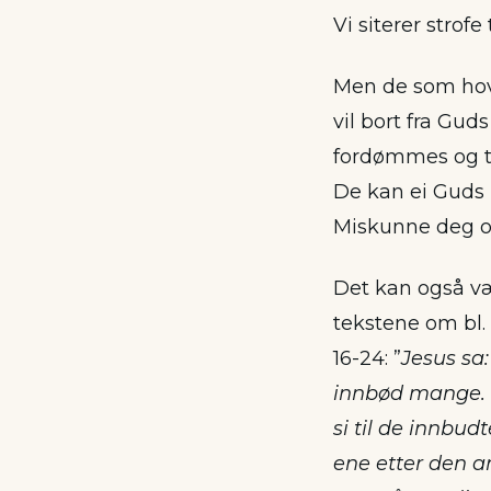
Vi siterer strofe 
Men de som hovm
vil bort fra Gud
fordømmes og tap
De kan ei Guds 
Miskunne deg ov
Det kan også vær
tekstene om bl.
16-24: ”
Jesus sa:
innbød mange. D
si til de innbud
ene etter den an