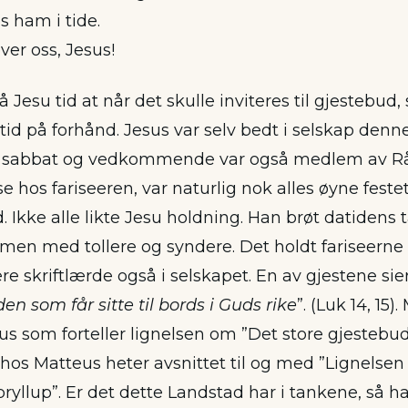
s ham i tide.
er oss, Jesus!
å Jesu tid at når det skulle inviteres til gjestebud
 tid på forhånd. Jesus var selv bedt i selskap den
var sabbat og vedkommende var også medlem av Rå
se hos fariseeren, var naturlig nok alles øyne fest
 Ikke alle likte Jesu holdning. Han brøt datidens 
en med tollere og syndere. Det holdt fariseerne s
ere skriftlærde også i selskapet. En av gjestene sie
den som får sitte til bords i Guds rike
”. (Luk 14, 15)
sus som forteller lignelsen om ”Det store gjestebude
n hos Matteus heter avsnittet til og med ”Lignelse
llup”. Er det dette Landstad har i tankene, så ha