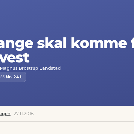
ange skal komme f
 vest
Magnus Brostrup Landstad
Nr.
241
985
·
augen
·
27.11.2016