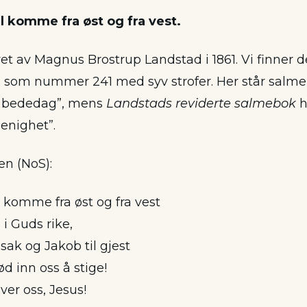
 komme fra øst og fra vest.
et av Magnus Brostrup Landstad i 1861. Vi finner d
 som nummer 241 med syv strofer. Her står salme
g bededag”, mens
Landstads reviderte salmebok
h
enighet”.
 en (NoS):
komme fra øst og fra vest
s i Guds rike,
ak og Jakob til gjest
 inn oss å stige!
er oss, Jesus!