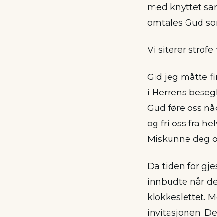
med knyttet sam
omtales Gud som
Vi siterer strofe 
Gid jeg måtte f
i Herrens beseg
Gud føre oss nå
og fri oss fra he
Miskunne deg ov
Da tiden for gje
innbudte når de
klokkeslettet. 
invitasjonen. De