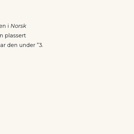
en i
Norsk
n plassert
ar den under ”3.