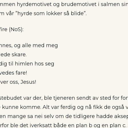
men hyrdemotivet og brudemotivet i salmen sin. I
 vår ”hyrde som lokker så blide”.
fire (NoS):
innes, og alle med meg
lede skare.
dig til himlen hos seg
lvedes fare!
er oss, Jesus!
stebudet var der, ble tjeneren sendt av sted for for
 kunne komme. Alt var ferdig og nå fikk de også v
Men mange sa nei selv om de tidligere hadde akse
rfor ble det iverksatt både en plan b og en plan c.