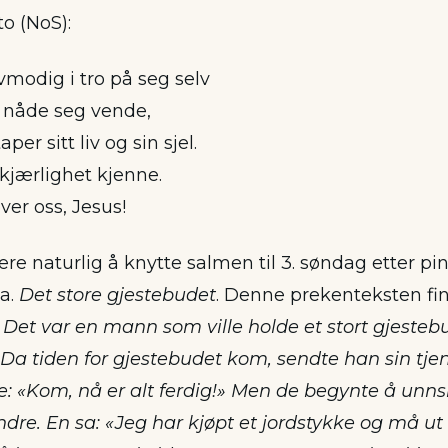
to (NoS):
odig i tro på seg selv
s nåde seg vende,
er sitt liv og sin sjel.
kjærlighet kjenne.
er oss, Jesus!
e naturlig å knytte salmen til 3. søndag etter pi
 a.
Det store gjestebudet
. Denne prekenteksten finn
 Det var en mann som ville holde et stort gjesteb
a tiden for gjestebudet kom, sendte han sin tjene
te: «Kom, nå er alt ferdig!» Men de begynte å unn
dre. En sa: «Jeg har kjøpt et jordstykke og må ut 