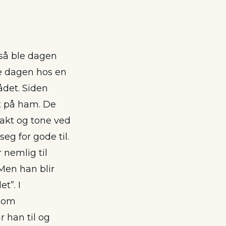
, så ble dagen
ne dagen hos en
det. Siden
et på ham. De
takt og tone ved
eg for gode til.
r nemlig til
. Men han blir
t”. I
n om
r han til og