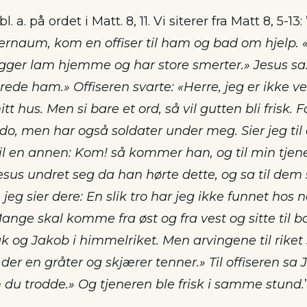
a. på ordet i Matt. 8, 11. Vi siterer fra Matt 8, 5-13: 
pernaum, kom en offiser til ham og bad om hjelp. 
igger lam hjemme og har store smerter.» Jesus sa:
de ham.» Offiseren svarte: «Herre, jeg er ikke ver
 hus. Men si bare et ord, så vil gutten bli frisk. Fo
 men har også soldater under meg. Sier jeg til
il en annen: Kom! så kommer han, og til min tjener
Jesus undret seg da han hørte dette, og sa til dem
jeg sier dere: En slik tro har jeg ikke funnet hos n
Mange skal komme fra øst og fra vest og sitte til 
 og Jakob i himmelriket. Men arvingene til riket s
der en gråter og skjærer tenner.» Til offiseren sa
m du trodde.» Og tjeneren ble frisk i samme stund.