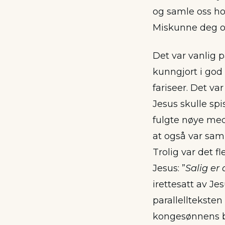
og samle oss ho
Miskunne deg ov
Det var vanlig p
kunngjort i god
fariseer. Det 
Jesus skulle spi
fulgte nøye med.
at også var samm
Trolig var det fl
Jesus: ”
Salig er 
irettesatt av Je
parallelltekste
kongesønnens bry