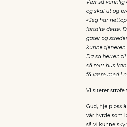
Vær så vennlig 
og skal ut og p
«Jeg har nettop
fortalte dette.
gater og strede
kunne tjeneren 
Da sa herren til
så mitt hus kan 
få være med i m
Vi siterer strofe 
Gud, hjelp oss 
vår hyrde som lo
så vi kunne sky