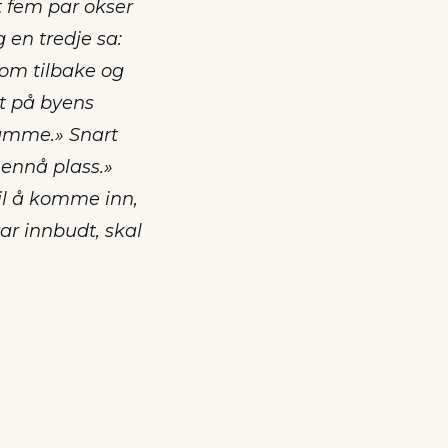
t fem par okser
 en tredje sa:
kom tilbake og
ut på byens
lamme.» Snart
 ennå plass.»
til å komme inn,
var innbudt, skal