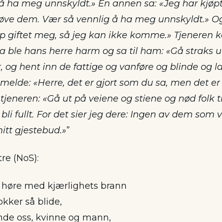
å ha meg unnskyldt.» En annen sa: «Jeg har kjøp
røve dem. Vær så vennlig å ha meg unnskyldt.» Og
p giftet meg, så jeg kan ikke komme.» Tjeneren 
 Da ble hans herre harm og sa til ham: «Gå straks 
r, og hent inn de fattige og vanføre og blinde og 
melde: «Herre, det er gjort som du sa, men det er
 tjeneren: «Gå ut på veiene og stiene og nød folk 
bli fullt. For det sier jeg dere: Ingen av dem som 
itt gjestebud.»
”
tre (NoS):
å høre med kjærlighets brann
kker så blide,
nde oss, kvinne og mann,