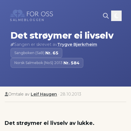
SALMEBLOGGEN
Det strøymer ei livselv
Sangen er skrevet av
Trygve Bjerkrheim
Nr.
65
Sangboken (SaB)
·
Nr.
584
Norsk Salmebok (NoS) 2013
·
Omtale av
Leif Haugen
·
28.10.2013
Det strøymer ei livselv av lukke.