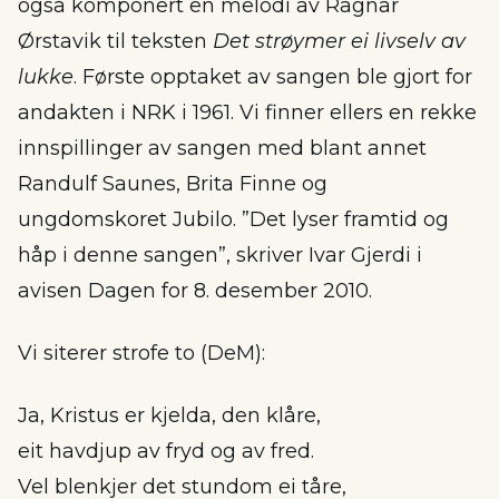
også komponert en melodi av Ragnar
Ørstavik til teksten
Det strøymer ei livselv av
lukke
. Første opptaket av sangen ble gjort for
andakten i NRK i 1961. Vi finner ellers en rekke
innspillinger av sangen med blant annet
Randulf Saunes, Brita Finne og
ungdomskoret Jubilo. ”Det lyser framtid og
håp i denne sangen”, skriver Ivar Gjerdi i
avisen Dagen for 8. desember 2010.
Vi siterer strofe to (DeM):
Ja, Kristus er kjelda, den klåre,
eit havdjup av fryd og av fred.
Vel blenkjer det stundom ei tåre,