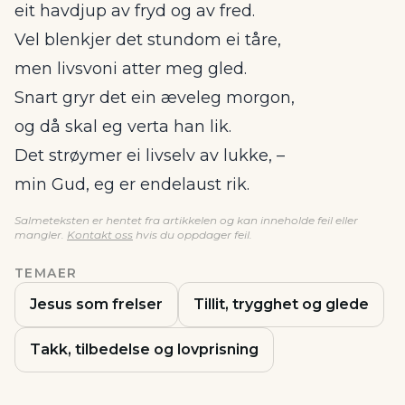
eit havdjup av fryd og av fred.
Vel blenkjer det stundom ei tåre,
men livsvoni atter meg gled.
Snart gryr det ein æveleg morgon,
og då skal eg verta han lik.
Det strøymer ei livselv av lukke, –
min Gud, eg er endelaust rik.
Salmeteksten er hentet fra artikkelen og kan inneholde feil eller
mangler.
Kontakt oss
hvis du oppdager feil.
TEMAER
Jesus som frelser
Tillit, trygghet og glede
Takk, tilbedelse og lovprisning