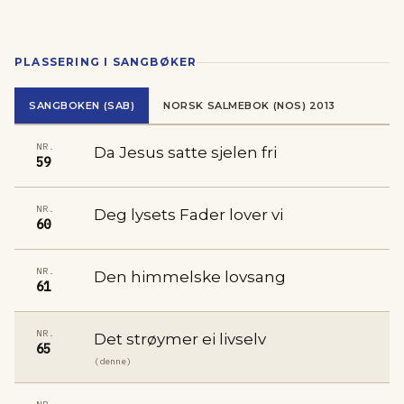
PLASSERING I SANGBØKER
SANGBOKEN (SAB)
NORSK SALMEBOK (NOS) 2013
NR.
Da Jesus satte sjelen fri
59
NR.
Deg lysets Fader lover vi
60
NR.
Den himmelske lovsang
61
NR.
Det strøymer ei livselv
65
(denne)