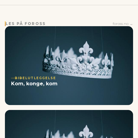
LES PÅ FOROSS
foross.no →
BIBELUTLEGGELSE
Kom, konge, kom