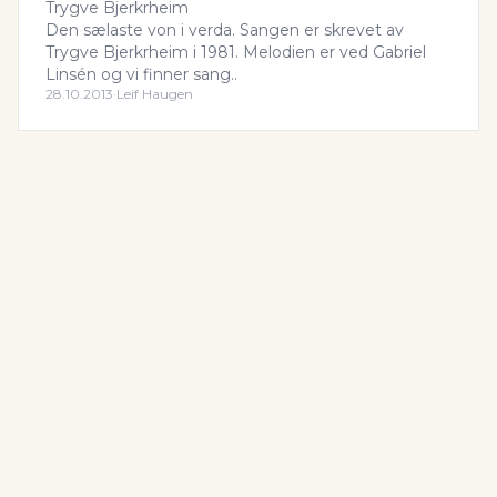
Trygve Bjerkrheim
Den sælaste von i verda. Sangen er skrevet av
Trygve Bjerkrheim i 1981. Melodien er ved Gabriel
Linsén og vi finner sang..
28.10.2013
·
Leif Haugen