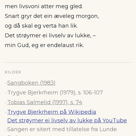
men livsvoni atter meg gled.
Snart gryr det ein æveleg morgon,
og då skal eg verta han lik.
Det strøymer ei livselv av lukke, –
min Gud, eg er endelaust rik.
KILDER
Sangboken (1983)
–
Trygve Bjerkrheim (1979), s. 106-107
–
Tobias Salmelid (1997), s. 74
–
Trygve Bjerkrheim på Wikipedia
–
Det strøymer ei livselv av lukke på YouTube
Sangen er sitert med tillatelse fra Lunde
–