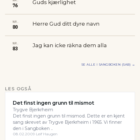
NR.
Guds kjærlighet
76
NR.
Herre Gud ditt dyre navn
80
NR.
Jag kan icke räkna dem alla
83
SE ALLE I
SANGBOKEN (SAB)
→
LES OGSÅ
Det finst ingen grunn til mismot
Trygve Bjerkrheim
Det finst ingen grunn til mismod. Dette er en kjent
sang skrevet av Trygve Bjerkrheim i 1965. Vi finner
den i Sangboken ..
08.02.2009
·
Leif Haugen