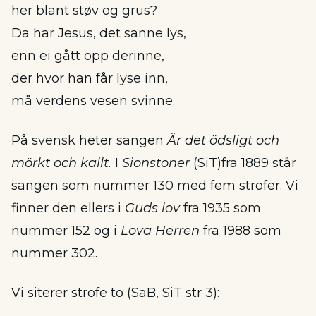
her blant støv og grus?
Da har Jesus, det sanne lys,
enn ei gått opp derinne,
der hvor han får lyse inn,
må verdens vesen svinne.
På svensk heter sangen
Är det ödsligt och
mörkt och kallt.
I
Sionstoner
(SiT)fra 1889 står
sangen som nummer 130 med fem strofer. Vi
finner den ellers i
Guds lov
fra 1935 som
nummer 152 og i
Lova Herren
fra 1988 som
nummer 302.
Vi siterer strofe to (SaB, SiT str 3):