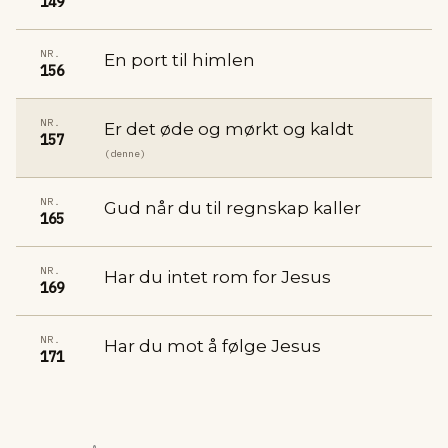
149
NR.
En port til himlen
156
NR.
Er det øde og mørkt og kaldt
157
(denne)
NR.
Gud når du til regnskap kaller
165
NR.
Har du intet rom for Jesus
169
NR.
Har du mot å følge Jesus
171