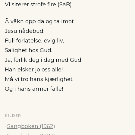
Vi siterer strofe fire (SaB):
Å våkn opp da og ta imot
Jesu nådebud:
Full forlatelse, evig liv,
Salighet hos Gud.
Ja, forlik deg i dag med Gud,
Han elsker jo oss alle!
Må vi tro hans kjærlighet
Og i hans armer falle!
KILDER
Sangboken (1962)
–