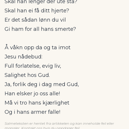
Skal han lenger der ute stå?
Skal han ei få ditt hjerte?
Er det sådan lønn du vil
Gi ham for all hans smerte?
Å våkn opp da og ta imot
Jesu nådebud:
Full forlatelse, evig liv,
Salighet hos Gud.
Ja, forlik deg i dag med Gud,
Han elsker jo oss alle!
Må vi tro hans kjærlighet
Og i hans armer falle!
Salmeteksten er hentet fra artikkelen og kan inneholde feil eller
mangler.
Kontakt oss
hvis du oppdager feil.