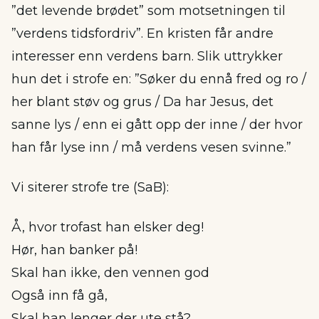
”det levende brødet” som motsetningen til
”verdens tidsfordriv”. En kristen får andre
interesser enn verdens barn. Slik uttrykker
hun det i strofe en: ”Søker du ennå fred og ro /
her blant støv og grus / Da har Jesus, det
sanne lys / enn ei gått opp der inne / der hvor
han får lyse inn / må verdens vesen svinne.”
Vi siterer strofe tre (SaB):
Å, hvor trofast han elsker deg!
Hør, han banker på!
Skal han ikke, den vennen god
Også inn få gå,
Skal han lenger der ute stå?