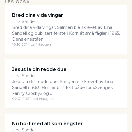
LES OGSÅ
Bred dina vida vingar
Lina Sandell
Bred dina vida vingar. Salmen ble skrevet av Lina
Sandell og publisert første i Korn åt små fåglar i 1865.
Dens eneståen..
10.10.2014
·
Leif Haugen
Jesus la din redde due
Lina Sandell
Jesus la din redde due. Sangen er skrevet av Lina
Sandell i 1863. Hun er blitt kalt både for «Sveriges
Fanny Crosby» og ..
02.01.2024
·
Leif Haugen
Nu bort med alt som engster
Lina Sandell