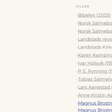
KILDER
Bibelen (2005)
–
Norsk Salmebok
–
Norsk Salmebo
–
Landstads revi
–
Landstads Kirk
–
Karen Kampman
–
Ivar Holsvik (19
–
P. E. Rynning (
–
Tobias Salmelid
–
Lars Aanestad (
–
Anne Kristin Aa
–
Magnus Brostr
–
Magnus Brostr