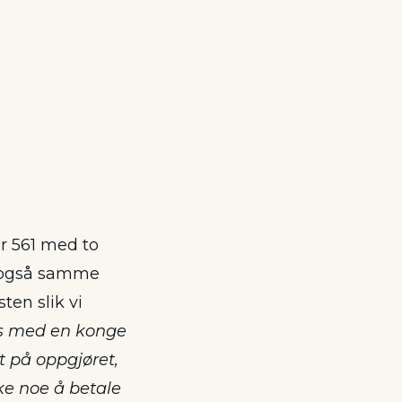
 561 med to
en også samme
ten slik vi
s med en konge
t på oppgjøret,
ke noe å betale