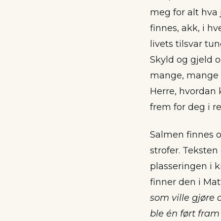
meg for alt hva 
finnes, akk, i hv
livets tilsvar tun
Skyld og gjeld 
mange, mange 
Herre, hvordan 
frem for deg i 
Salmen finnes o
strofer. Tekste
plasseringen i k
finner den i Matt
som ville gjøre
ble én ført fra