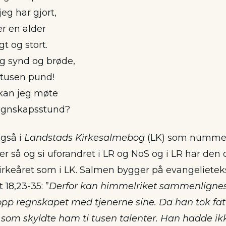
jeg har gjort,
er en alder
gt og stort.
og synd og brøde,
tusen pund!
kan jeg møte
regnskapsstund?
gså i
Landstads Kirkesalmebog
(LK) som nummer
n er så og si uforandret i LR og NoS og i LR har d
irkeåret som i LK. Salmen bygger på evangelieteks
 18,23-35: ”
Derfor kan himmelriket sammenligne
 opp regnskapet med tjenerne sine. Da han tok fat
m som skyldte ham ti tusen talenter. Han hadde ik