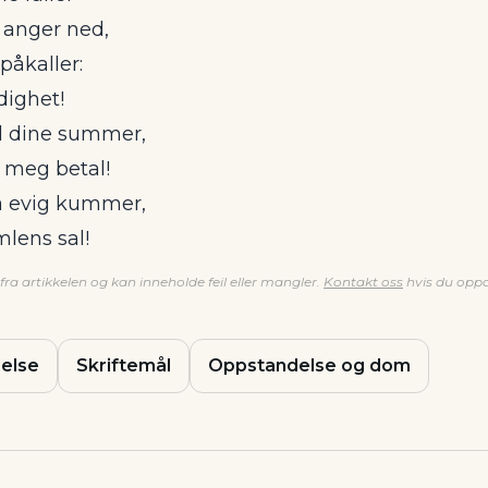
anger ned,
påkaller:
dighet!
d dine summer,
r meg betal!
ra evig kummer,
mlens sal!
ra artikkelen og kan inneholde feil eller mangler.
Kontakt oss
hvis du oppd
else
Skriftemål
Oppstandelse og dom