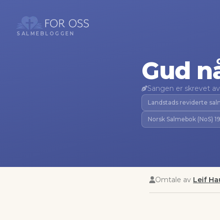
SALMEBLOGGEN
Gud nå
Sangen er skrevet av
Landstads reviderte sa
Norsk Salmebok (NoS) 1
Omtale av
Leif H