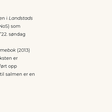
en i
Landstads
NoS) som
”22. søndag
lmebok
(2013)
ksten er
ført opp
til salmen er en