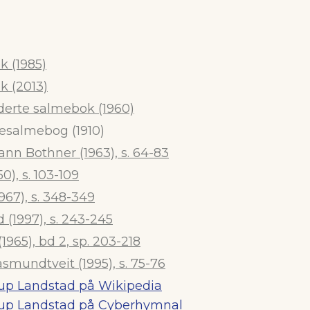
 (1985)
k (2013)
derte salmebok (1960)
esalmebog (1910)
n Bothner (1963), s. 64-83
50), s. 103-109
1967), s. 348-349
 (1997), s. 243-245
1965), bd 2, sp. 203-218
smundtveit (1995), s. 75-76
up Landstad på Wikipedia
up Landstad på Cyberhymnal