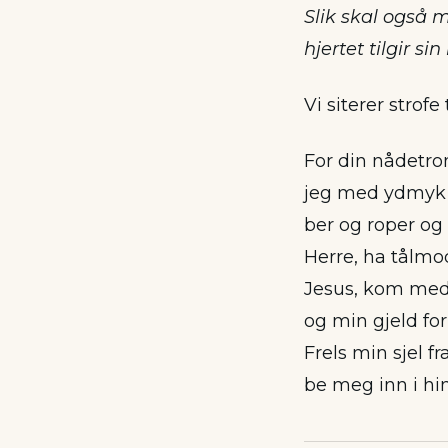
Slik skal også 
hjertet tilgir sin
Vi siterer strofe 
For din nådetron
jeg med ydmyk 
ber og roper og 
Herre, ha tålmo
Jesus, kom me
og min gjeld fo
Frels min sjel f
be meg inn i hi