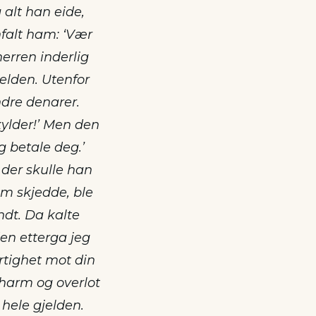
alt han eide,
falt ham: ‘Vær
erren inderlig
elden. Utenfor
dre denarer.
kylder!’ Men den
 betale deg.’
 der skulle han
om skjedde, ble
ndt. Da kalte
den etterga jeg
rtighet mot din
 harm og overlot
 hele gjelden.