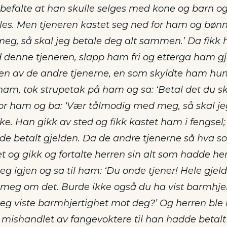
befalte at han skulle selges med kone og barn og 
les. Men tjeneren kastet seg ned for ham og bønn
g, så skal jeg betale deg alt sammen.’ Da fikk h
denne tjeneren, slapp ham fri og etterga ham gj
en av de andre tjenerne, en som skyldte ham hun
 ham, tok strupetak på ham og sa: ‘Betal det du s
for ham og ba: ‘Vær tålmodig med meg, så skal jeg
ke. Han gikk av sted og fikk kastet ham i fengsel;
adde betalt gjelden. Da de andre tjenerne så hva s
t og gikk og fortalte herren sin alt som hadde he
eg igjen og sa til ham: ‘Du onde tjener! Hele gjel
 meg om det. Burde ikke også du ha vist barmhje
 jeg viste barmhjertighet mot deg?’ Og herren ble
li mishandlet av fangevoktere til han hadde betalt