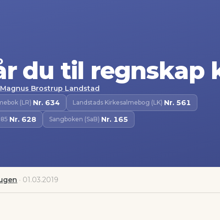
r du til regnskap k
Magnus Brostrup Landstad
Nr.
634
Nr.
561
lmebok (LR)
·
Landstads Kirkesalmebog (LK)
·
Nr.
628
Nr.
165
985
·
Sangboken (SaB)
·
augen
·
01.03.2019