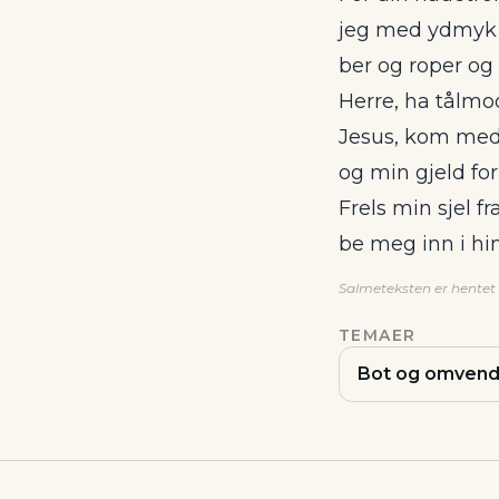
jeg med ydmyk 
ber og roper og 
Herre, ha tålmo
Jesus, kom me
og min gjeld fo
Frels min sjel f
be meg inn i hi
Salmeteksten er hentet f
TEMAER
Bot og omvend