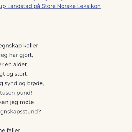
up Landstad på Store Norske Leksikon
regnskap kaller
jeg har gjort,
er en alder
gt og stort.
og synd og brøde,
tusen pund!
kan jeg møte
regnskapsstund?
e faller