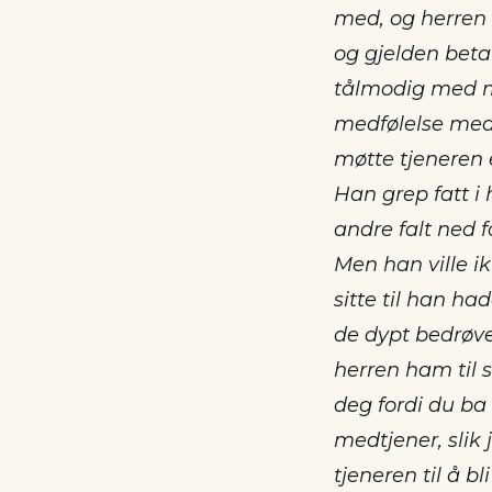
med, og herren 
og gjelden beta
tålmodig med me
medfølelse med 
møtte tjeneren 
Han grep fatt i
andre falt ned 
Men han ville ik
sitte til han h
de dypt bedrøve
herren ham til s
deg fordi du ba
medtjener, slik
tjeneren til å b