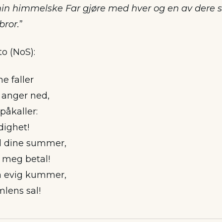
min himmelske Far gjøre med hver og en av dere 
 bror.
”
to (NoS):
e faller
anger ned,
påkaller:
dighet!
d dine summer,
r meg betal!
ra evig kummer,
mlens sal!