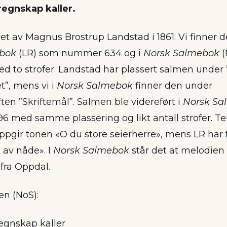
 regnskap kaller.
et av Magnus Brostrup Landstad i 1861. Vi finner d
ebok
(LR) som nummer 634 og i
Norsk Salmebok
(
to strofer. Landstad har plassert salmen under 
et”, mens vi i
Norsk Salmebok
finner den under
ften ”Skriftemål”. Salmen ble videreført i
Norsk Sa
med samme plassering og likt antall strofer. Te
oppgir tonen «O du store seierherre», mens LR har 
 av nåde». I
Norsk Salmebok
står det at melodien 
fra Oppdal.
 en (NoS):
regnskap kaller