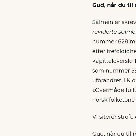
Gud, når du til
Salmen er skrev
reviderte salm
nummer 628 med 
etter trefoldigh
kapitteloverskri
som nummer 596 
uforandret. LK 
«Overmåde fullt
norsk folketone 
Vi siterer strofe
Gud, når du til 