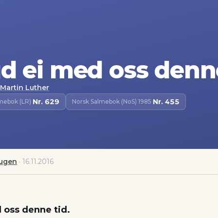
d ei med oss denn
Martin Luther
Nr.
629
Nr.
455
lmebok (LR)
·
Norsk Salmebok (NoS) 1985
·
augen
·
16.11.2016
 oss denne tid.