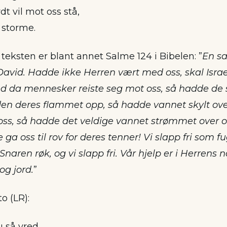
 vil mot oss stå,
 storme.
teksten er blant annet Salme 124 i Bibelen: ”
En s
 David. Hadde ikke Herren vært med oss, skal Israe
 da mennesker reiste seg mot oss, så hadde de s
en deres flammet opp, så hadde vannet skylt ov
ss, så hadde det veldige vannet strømmet over os
ga oss til rov for deres tenner! Vi slapp fri som fu
Snaren røk, og vi slapp fri. Vår hjelp er i Herrens
g jord.
”
to (LR):
u så vred