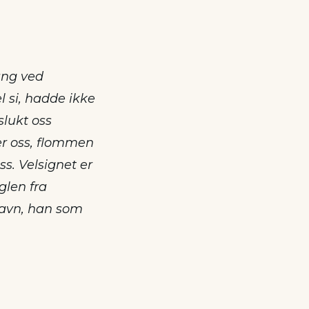
ang ved
l si, hadde ikke
lukt oss
er oss, flommen
s. Velsignet er
glen fra
 navn, han som