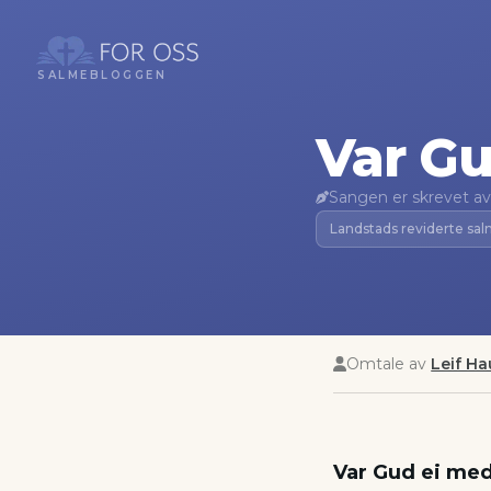
SALMEBLOGGEN
Var Gu
Sangen er skrevet av
Landstads reviderte sa
Omtale av
Leif H
Var Gud ei med