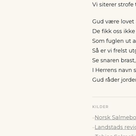
Vi siterer strofe 
Gud være lovet 
De fikk oss ikke
Som fuglen ut a
Så er vi frelst u
Se snaren brast, 
I Herrens navn så
Gud råder jorder
KILDER
Norsk Salmebok
–
Landstads revi
–