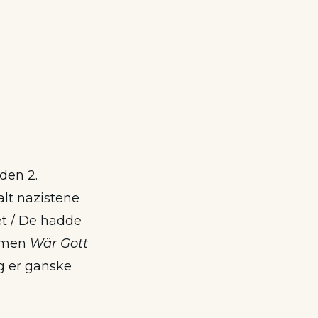
den 2.
alt nazistene
ret / De hadde
almen
Wär Gott
og er ganske