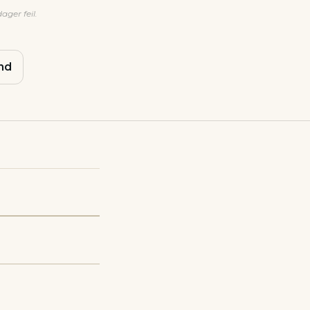
ager feil.
nd