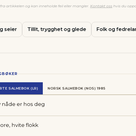
ra artikkelen og kan inneholde feil eller mangler.
Kontakt oss
hvis du oppd
g seier
Tillit, trygghet og glede
Folk og fedrela
NGBØKER
RTE SALMEBOK (LR)
NORSK SALMEBOK (NOS) 1985
 nåde er hos deg
ore, hvite flokk