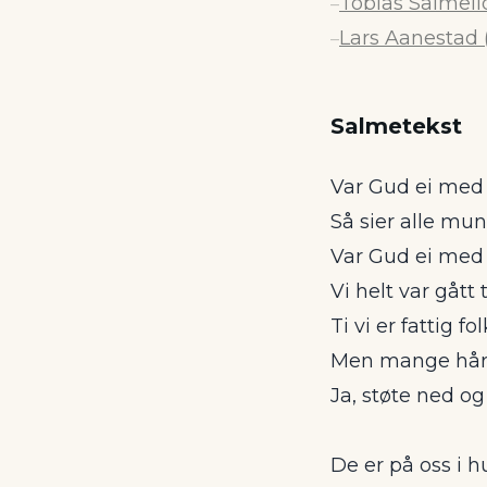
Tobias Salmelid 
–
Lars Aanestad (1
–
Salmetekst
Var Gud ei med 
Så sier alle mun
Var Gud ei med 
Vi helt var gått 
Ti vi er fattig fo
Men mange hårdt
Ja, støte ned og
De er på oss i h