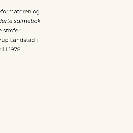
reformatoren og
derte salmebok
strofer.
trup Landstad i
l i 1978.