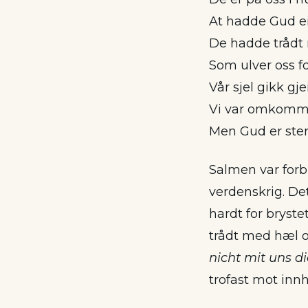
At hadde Gud ei
De hadde trådt
Som ulver oss fo
Vår sjel gikk g
Vi var omkomme
Men Gud er sterk
Salmen var forb
verdenskrig. Det
hardt for bryste
trådt med hæl o
nicht mit uns di
trofast mot inn