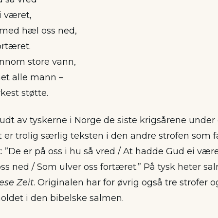
 været,
 med hæl oss ned,
rtæret.
jennom store vann,
t alle mann –
est støtte.
udt av tyskerne i Norge de siste krigsårene under 
 er trolig særlig teksten i den andre strofen som f
t: ”De er på oss i hu så vred / At hadde Gud ei væ
ss ned / Som ulver oss fortæret.” På tysk heter s
ese Zeit
. Originalen har for øvrig også tre strofer 
holdet i den bibelske salmen.