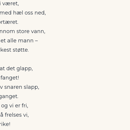
 været,
 med hæl oss ned,
rtæret.
jennom store vann,
t alle mann –
est støtte.
at det glapp,
 fanget!
v snaren slapp,
tganget.
og vi er fri,
 frelses vi,
ike!