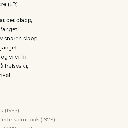
tre (LR):
at det glapp,
 fanget!
v snaren slapp,
tganget.
og vi er fri,
 frelses vi,
ike!
 (1985)
derte salmebok (1979)