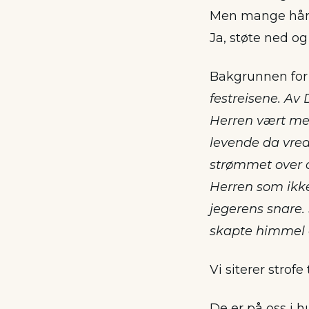
Men mange hårdt
Ja, støte ned og
Bakgrunnen for 
festreisene. Av
Herren vært med
levende da vred
strømmet over o
Herren som ikke 
jegerens snare. 
skapte himmel o
Vi siterer strofe 
De er på oss i h