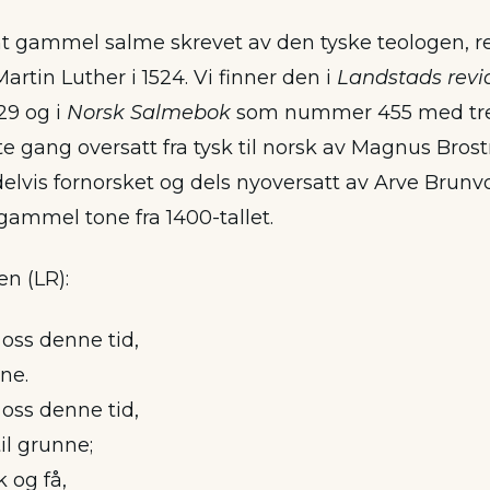
nt gammel salme skrevet av den tyske teologen, 
rtin Luther i 1524. Vi finner den i
Landstads revi
9 og i
Norsk Salmebok
som nummer 455 med tre 
e gang oversatt fra tysk til norsk av Magnus Bros
elvis fornorsket og dels nyoversatt av Arve Brunvol
gammel tone fra 1400-tallet.
en (LR):
oss denne tid,
ne.
oss denne tid,
til grunne;
lk og få,