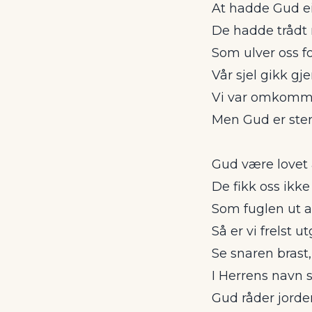
At hadde Gud ei
De hadde trådt
Som ulver oss fo
Vår sjel gikk g
Vi var omkomme
Men Gud er sterk
Gud være lovet 
De fikk oss ikke
Som fuglen ut a
Så er vi frelst u
Se snaren brast, 
I Herrens navn så
Gud råder jorder