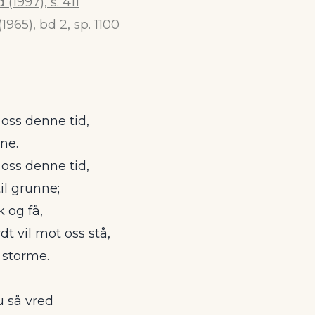
(1997), s. 411
965), bd 2, sp. 1100
oss denne tid,
ne.
oss denne tid,
til grunne;
lk og få,
 vil mot oss stå,
 storme.
u så vred