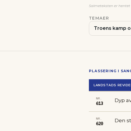
Salmeteksten er hentet f
TEMAER
Troens kamp o
PLASSERING I SA
LANDSTADS REVIDE
NR.
Dyp av
613
NR.
Den st
620