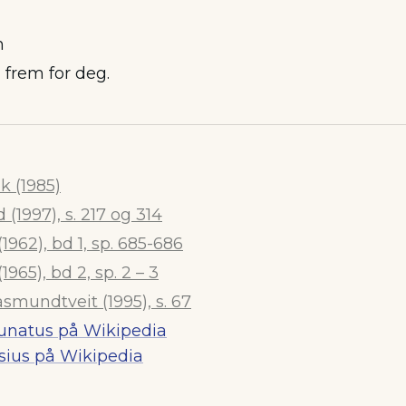
n
frem for deg.
 (1985)
 (1997), s. 217 og 314
1962), bd 1, sp. 685-686
965), bd 2, sp. 2 – 3
smundtveit (1995), s. 67
unatus på Wikipedia
rsius på Wikipedia