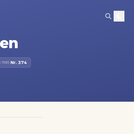
nen
Nr.
374
 1985
·