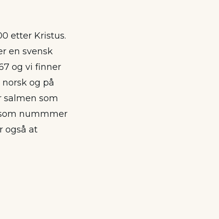
0 etter Kristus.
 er en svensk
67 og vi finner
 norsk og på
år salmen som
en som nummmer
r også at