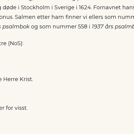
g døde i Stockholm i Sverige i 1624. Fornavnet han
onus. Salmen etter ham finner vi ellers som num
rs psalmbok
og som nummer 558 i
1937 års psalm
tre (NoS):
Herre Krist.
 for visst.