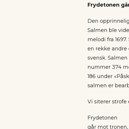
Frydetonen går
Den opprinnelige
Salmen ble vider
melodi fra 1697.
en rekke andre 
svensk. Salmen 
nummer 374 med
186 under «Påsk
salmen er bearb
Vi siterer strofe
Frydetonen
går mot tronen,