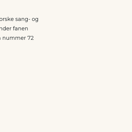
orske sang- og
nder fanen
om nummer 72