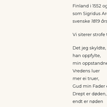
Finland i 1552 o
som Sigridus Ar
svenske
1819 å
Vi siterer strofe 
Det jeg skyldte,
han oppfylte,
min oppstandne 
Vredens luer
mer ei truer,
Gud min Fader er
Drept er døden,
endt er nøden