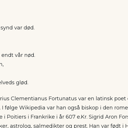
 synd var død.
,
 endt vår nød.
n,
lveds glød.
ius Clementianus Fortunatus var en latinsk poet
 I følge Wikipedia var han også biskop i den rome
 i Poitiers i Frankrike i år 607 e.Kr. Sigrid Aron Fo
, astrolog, salmedikter og prest. Han var født i H