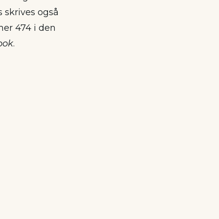
s skrives også
mer 474 i den
bok
.