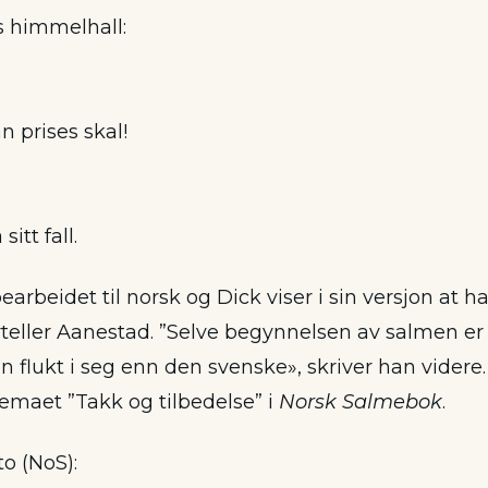
s himmelhall:
n prises skal!
sitt fall.
earbeidet til norsk og Dick viser i sin versjon at ha
orteller Aanestad. ”Selve begynnelsen av salmen e
 flukt i seg enn den svenske», skriver han videre
temaet ”Takk og tilbedelse” i
Norsk Salmebok
.
to (NoS):