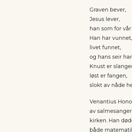
Graven bever,
Jesus lever,
han som for vår
Han har vunnet
livet funnet,
og hans seir har
Knust er slange
løst er fangen,
slokt av nåde he
Venantius Honor
av salmesanger.
kirken. Han døde
både matematiker