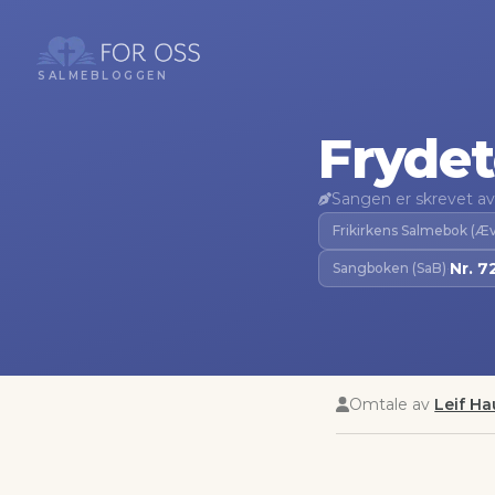
SALMEBLOGGEN
Fryde
Sangen er skrevet av
Frikirkens Salmebok (Æ
Nr.
7
Sangboken (SaB)
·
Omtale av
Leif H