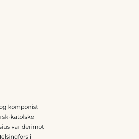
 og komponist
rsk-katolske
rsius var derimot
elsingfors i