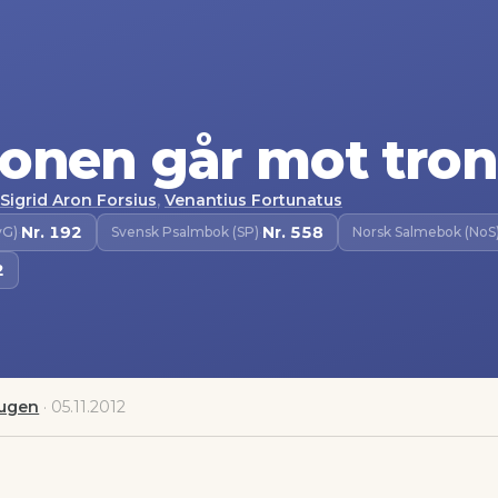
tonen går mot tro
,
Sigrid Aron Forsius
Venantius Fortunatus
Nr.
192
Nr.
558
vG)
·
Svensk Psalmbok (SP)
·
Norsk Salmebok (NoS)
2
augen
·
05.11.2012