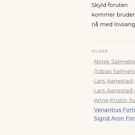
Skyld foruten
kommer brude
nå med lovsang 
KILDER
Norsk Salmebok
–
Tobias Salmelid
–
Lars Aanestad (
–
Lars Aanestad (1
–
Anne Kristin Aa
–
Venantius Fort
–
Sigrid Aron Fo