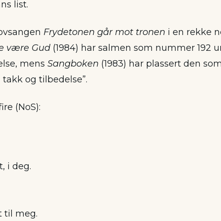
s list.
 lovsangen
Frydetonen går mot tronen
i en rekke n
e være Gud
(1984) har salmen som nummer 192 u
else, mens
Sangboken
(1983) har plassert den s
takk og tilbedelse”.
fire (NoS):
t, i deg.
t til meg.