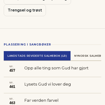
Trengsel og trøst
PLASSERING I SANGBØKER
LANDSTADS REVIDERTE SALMEBOK (LR)
NYNORSK SALMEBOK
NR.
Opp alle ting som Gud har gjort
457
NR.
Lysets Gud vi lover deg
461
NR.
Far verden farvel
463