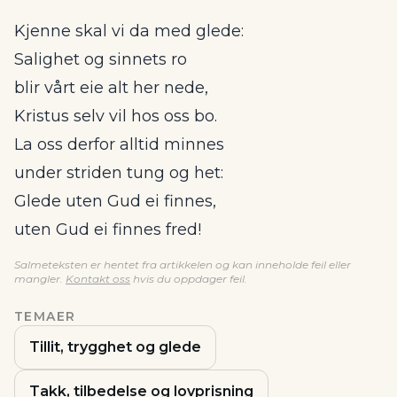
Kjenne skal vi da med glede:
Salighet og sinnets ro
blir vårt eie alt her nede,
Kristus selv vil hos oss bo.
La oss derfor alltid minnes
under striden tung og het:
Glede uten Gud ei finnes,
uten Gud ei finnes fred!
Salmeteksten er hentet fra artikkelen og kan inneholde feil eller
mangler.
Kontakt oss
hvis du oppdager feil.
TEMAER
Tillit, trygghet og glede
Takk, tilbedelse og lovprisning