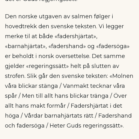
Den norske utgaven av salmen følger i
hovedtrekk den svenske teksten. Vi legger
merke til at både «fadershjärtat»,
«barnahjärtat», «fadershand» og «fadersöga»
er beholdt i norsk oversettelse. Det samme
gjelder «regeringssätt» helt på slutten av
strofen. Slik går den svenske teksten: «Molnen
våra blickar stänga / Vanmakt tecknar våra
spår / Men till allt hans blickar tränga / Över
allt hans makt formår / Fadershjärtat i det
höga / Vårdar barnahjärtats rätt / Fadershand
och fadersöga / Heter Guds regeringssätt».