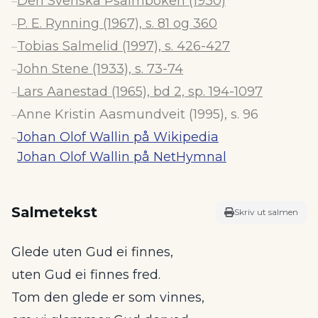
Den Svenska Psalmboken (1930)
–
P. E. Rynning (1967), s. 81 og 360
–
Tobias Salmelid (1997), s. 426-427
–
John Stene (1933), s. 73-74
–
Lars Aanestad (1965), bd 2, sp. 194-1097
–
Anne Kristin Aasmundveit (1995), s. 96
–
Johan Olof Wallin på Wikipedia
–
Johan Olof Wallin på NetHymnal
Salmetekst
Skriv ut salmen
Glede uten Gud ei finnes,
uten Gud ei finnes fred.
Tom den glede er som vinnes,