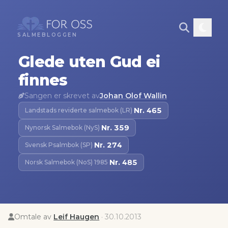
SALMEBLOGGEN
Glede uten Gud ei
finnes
Sangen er skrevet av
Johan Olof Wallin
Nr.
465
Landstads reviderte salmebok (LR)
·
Nr.
359
Nynorsk Salmebok (NyS)
·
Nr.
274
Svensk Psalmbok (SP)
·
Nr.
485
Norsk Salmebok (NoS) 1985
·
Omtale av
Leif Haugen
·
30.10.2013