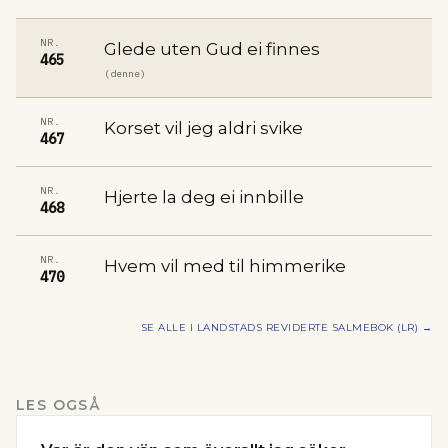
NR.
Glede uten Gud ei finnes
465
(denne)
NR.
Korset vil jeg aldri svike
467
NR.
Hjerte la deg ei innbille
468
NR.
Hvem vil med til himmerike
470
SE ALLE I
LANDSTADS REVIDERTE SALMEBOK (LR)
→
LES OGSÅ