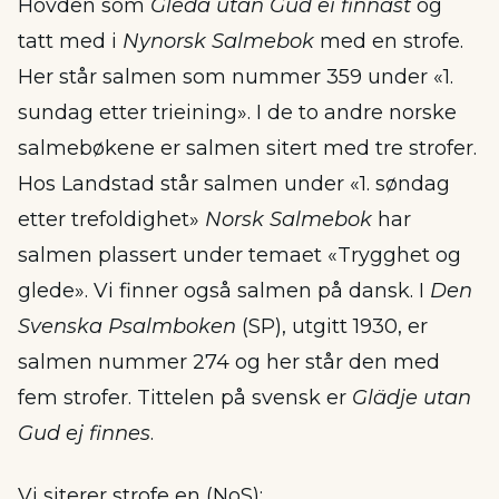
Hovden som
Gleda utan Gud ei finnast
og
tatt med i
Nynorsk Salmebok
med en strofe.
Her står salmen som nummer 359 under «1.
sundag etter trieining». I de to andre norske
salmebøkene er salmen sitert med tre strofer.
Hos Landstad står salmen under «1. søndag
etter trefoldighet»
Norsk Salmebok
har
salmen plassert under temaet «Trygghet og
glede». Vi finner også salmen på dansk. I
Den
Svenska Psalmboken
(SP), utgitt 1930, er
salmen nummer 274 og her står den med
fem strofer. Tittelen på svensk er
Glädje utan
Gud ej finnes
.
Vi siterer strofe en (NoS):