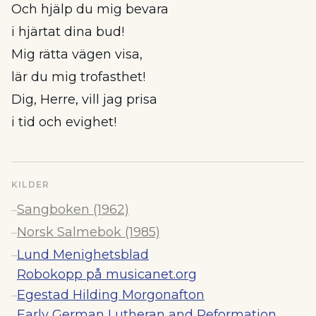
Och hjälp du mig bevara
i hjärtat dina bud!
Mig rätta vägen visa,
lär du mig trofasthet!
Dig, Herre, vill jag prisa
i tid och evighet!
KILDER
Sangboken (1962)
–
Norsk Salmebok (1985)
–
Lund Menighetsblad
–
Robokopp på musicanet.org
Egestad Hilding Morgonafton
–
Early German Lutheran and Reformation