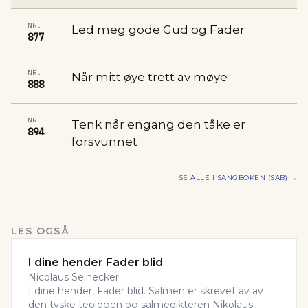
NR.
Led meg gode Gud og Fader
877
NR.
Når mitt øye trett av møye
888
NR.
Tenk når engang den tåke er
894
forsvunnet
SE ALLE I
SANGBOKEN (SAB)
→
LES OGSÅ
I dine hender Fader blid
Nicolaus Selnecker
I dine hender, Fader blid. Salmen er skrevet av av
den tyske teologen og salmedikteren Nikolaus