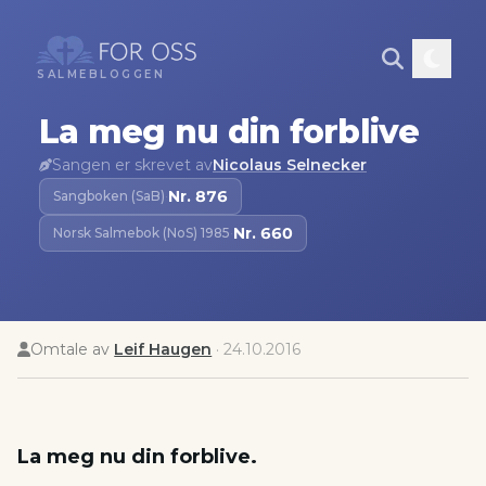
SALMEBLOGGEN
La meg nu din forblive
Sangen er skrevet av
Nicolaus Selnecker
Nr.
876
Sangboken (SaB)
·
Nr.
660
Norsk Salmebok (NoS) 1985
·
Omtale av
Leif Haugen
·
24.10.2016
La meg nu din forblive.