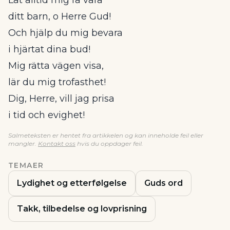
Låt alltid mig få vara
ditt barn, o Herre Gud!
Och hjälp du mig bevara
i hjärtat dina bud!
Mig rätta vägen visa,
lär du mig trofasthet!
Dig, Herre, vill jag prisa
i tid och evighet!
Salmeteksten er hentet fra artikkelen og kan inneholde feil eller
mangler.
Kontakt oss
hvis du oppdager feil.
TEMAER
Lydighet og etterfølgelse
Guds ord
Takk, tilbedelse og lovprisning