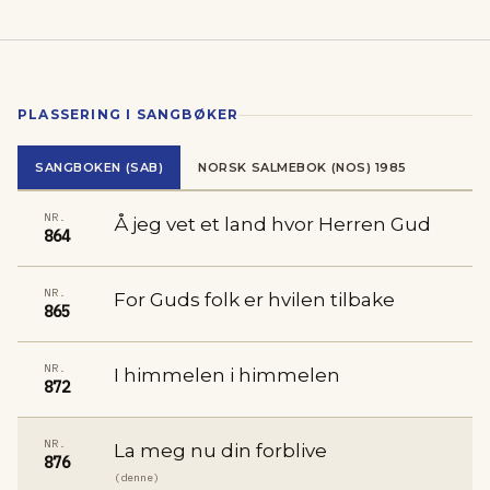
PLASSERING I SANGBØKER
SANGBOKEN (SAB)
NORSK SALMEBOK (NOS) 1985
NR.
Å jeg vet et land hvor Herren Gud
864
NR.
For Guds folk er hvilen tilbake
865
NR.
I himmelen i himmelen
872
NR.
La meg nu din forblive
876
(denne)