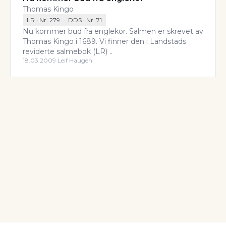
Thomas Kingo
LR
· Nr.
279
DDS
· Nr.
71
Nu kommer bud fra englekor. Salmen er skrevet av
Thomas Kingo i 1689. Vi finner den i Landstads
reviderte salmebok (LR) ..
18.03.2009
·
Leif Haugen