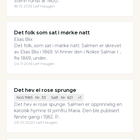
Stehn rundt år 1600..
18.10.2013
·
Leif Haugen
Det folk som sat i mørke natt
Elias Blix
Det folk, som sat i mørke natt. Salmen er skrevet
av Elias Blix i 1869. Vi finner den i Nokre Salmar I ,
fra 1869, under..
04.11.2016
·
Leif Haugen
Det hev ei rose sprunge
NoS 1985
· Nr.
33
SaB
· Nr.
621
+
1
Det hev ei rose spunge. Salmen er opprinnelig en
katolsk hymne til jomfru Maria. Den ble publisert
første gang i 1582. P..
03.01.2020
·
Leif Haugen