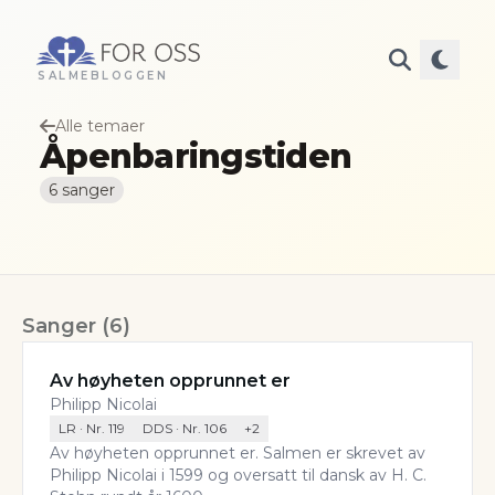
SALMEBLOGGEN
Alle temaer
Åpenbaringstiden
6
sanger
Sanger
(
6
)
Av høyheten opprunnet er
Philipp Nicolai
LR
· Nr.
119
DDS
· Nr.
106
+
2
Av høyheten opprunnet er. Salmen er skrevet av
Philipp Nicolai i 1599 og oversatt til dansk av H. C.