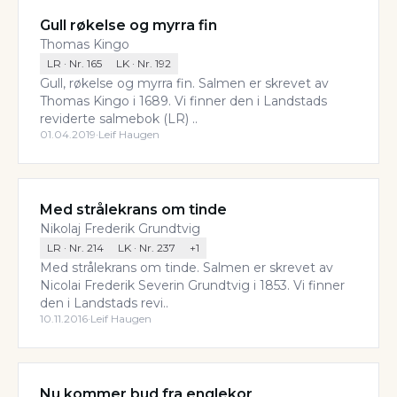
Gull røkelse og myrra fin
Thomas Kingo
LR
· Nr.
165
LK
· Nr.
192
Gull, røkelse og myrra fin. Salmen er skrevet av
Thomas Kingo i 1689. Vi finner den i Landstads
reviderte salmebok (LR) ..
01.04.2019
·
Leif Haugen
Med strålekrans om tinde
Nikolaj Frederik Grundtvig
LR
· Nr.
214
LK
· Nr.
237
+
1
Med strålekrans om tinde. Salmen er skrevet av
Nicolai Frederik Severin Grundtvig i 1853. Vi finner
den i Landstads revi..
10.11.2016
·
Leif Haugen
Nu kommer bud fra englekor