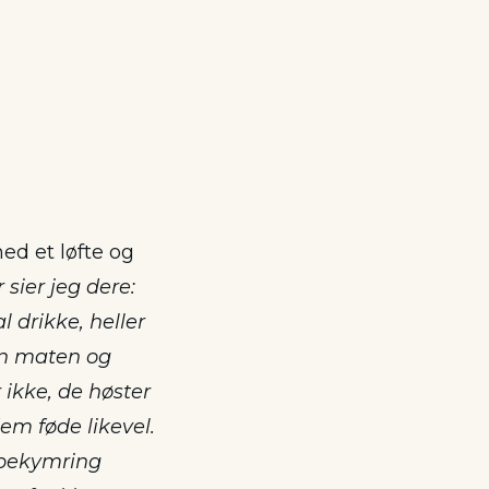
ed et løfte og
 sier jeg dere:
l drikke, heller
enn maten og
ikke, de høster
em føde likevel.
 bekymring