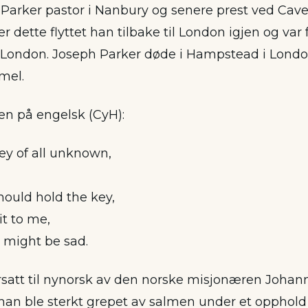
 Parker pastor i Nanbury og senere prest ved Cave
r dette flyttet han tilbake til London igjen og var f
i London. Joseph Parker døde i Hampstead i Lond
mel.
e en på engelsk (CyH):
ey of all unknown,
hould hold the key,
it to me,
I might be sad.
satt til nynorsk av den norske misjonæren Johan
t han ble sterkt grepet av salmen under et opphold