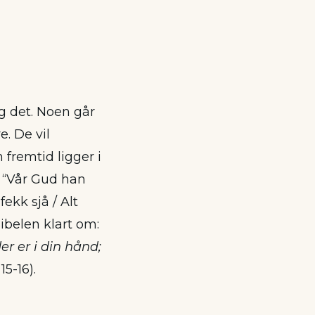
g det. Noen går
e. De vil
n fremtid ligger i
: “Vår Gud han
ekk sjå / Alt
ibelen klart om:
der er i din hånd;
15-16).