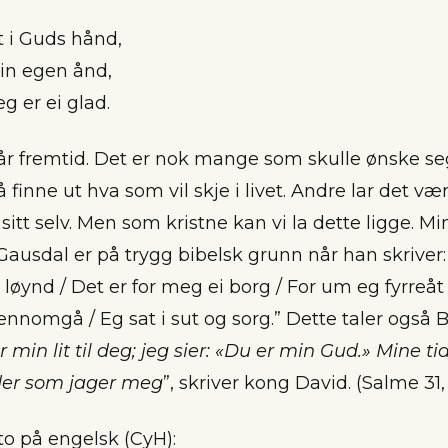
gt i Guds hånd,
in egen ånd,
eg er ei glad.
vår fremtid. Det er nok mange som skulle ønske se
å finne ut hva som vil skje i livet. Andre lar det vær
 sitt selv. Men som kristne kan vi la dette ligge. Mi
ausdal er på trygg bibelsk grunn når han skriver
 løynd / Det er for meg ei borg / For um eg fyrreåt f
nnomgå / Eg sat i sut og sorg.” Dette taler også B
r min lit til deg; jeg sier: «Du er min Gud.» Mine ti
nder som jager meg
”, skriver kong David. (Salme 31, 
 to på engelsk (CyH):