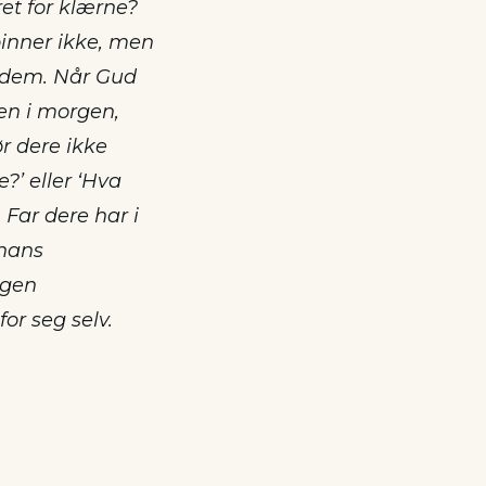
ret for klærne?
pinner ikke, men
av dem. Når Gud
nen i morgen,
ør dere ikke
e?’ eller ‘Hva
 Far dere har i
 hans
ingen
r seg selv.