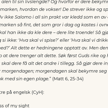
alen til sin livslengde? Og hvorfor er dere bekym
å marken, hvordan de vokser! De strever ikke og s
elv ikke Salomo i all sin prakt var kledd som en 
marken så fint, det som gror i dag og kastes i ov
l han ikke da kle dere – dere lite troende! Så gj
i ikke: ‘Hva skal vi spise?’ eller ‘Hva skal vi drikk
med?’ Alt dette er hedningene opptatt av. Men den
 at dere trenger alt dette. Søk først Guds rike og
 skal dere få alt det andre i tillegg. Så gjør dere 
r morgendagen; morgendagen skal bekymre seg fo
ok med sin egen plage.
” (Matt 6, 25-34)
 tre på engelsk (CyH):
s of my sight