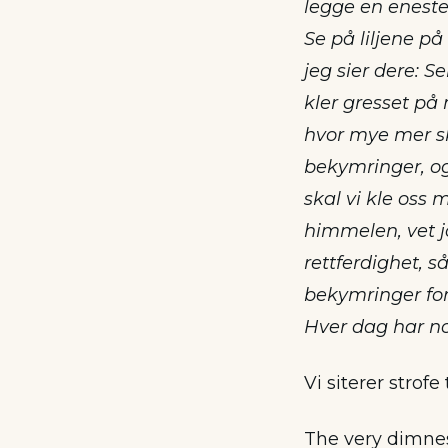
legge en eneste 
Se på liljene p
jeg sier dere: S
kler gresset på 
hvor mye mer ska
bekymringer, og s
skal vi kle oss 
himmelen, vet jo
rettferdighet, så
bekymringer fo
Hver dag har n
Vi siterer strofe
The very dimnes