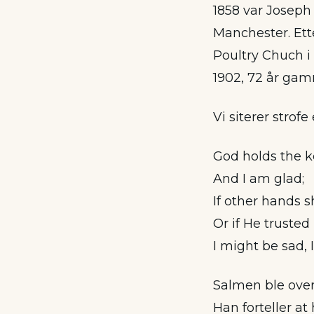
1858 var Joseph
Manchester. Ette
Poultry Chuch 
1902, 72 år gam
Vi siterer strof
God holds the k
And I am glad;
If other hands s
Or if He trusted 
I might be sad, 
Salmen ble over
Han forteller a