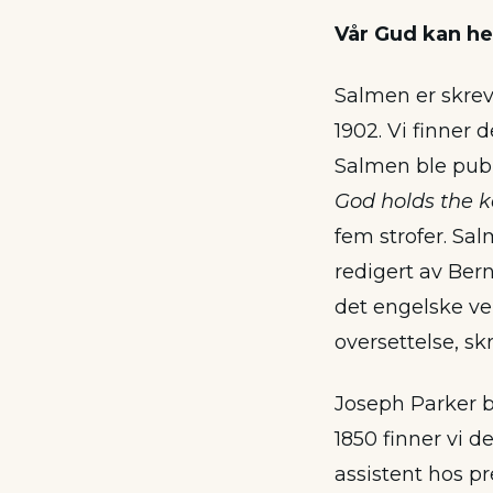
Vår Gud kan he
Salmen er skrev
1902. Vi finner 
Salmen ble publ
God holds the k
fem strofer. Sa
redigert av Bern
det engelske ve
oversettelse, sk
Joseph Parker bl
1850 finner vi d
assistent hos p