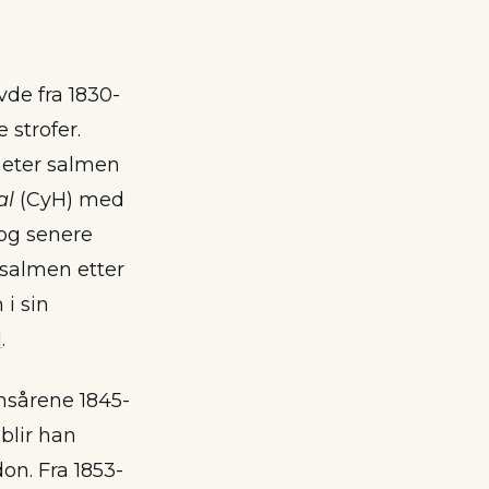
de fra 1830-
strofer.
heter salmen
al
(CyH) med
 og senere
 salmen etter
i sin
l
.
onsårene 1845-
blir han
on. Fra 1853-