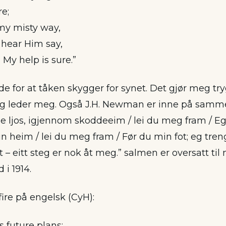
e;
 my misty way,
I hear Him say,
 My help is sure.”
e for at tåken skygger for synet. Det gjør meg tr
g leder meg. Også J.H. Newman er inne på samme
de ljos, igjennom skoddeeim / lei du meg fram / E
in heim / lei du meg fram / Før du min fot; eg tren
dt – eitt steg er nok åt meg.” salmen er oversatt til
i 1914.
 fire på engelsk (CyH):
s future plans;