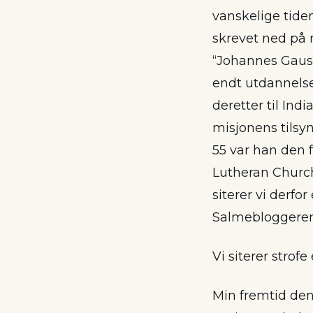
vanskelige tiden
skrevet ned på 
“Johannes Gausda
endt utdannelse 
deretter til Ind
misjonens tilsy
55 var han den 
Lutheran Church
siterer vi derfo
Salmebloggeren 
Vi siterer strof
Min fremtid den