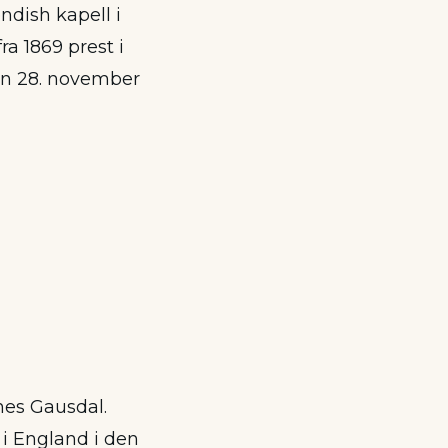
ndish kapell i
ra 1869 prest i
on 28. november
nes Gausdal.
 i England i den