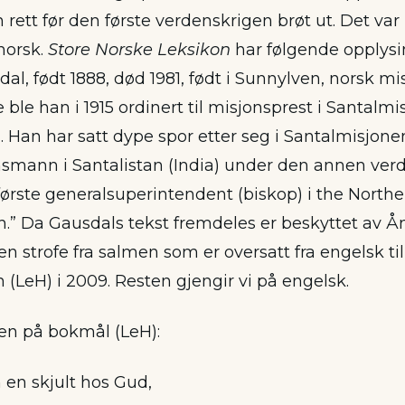
 rett før den første verdenskrigen brøt ut. Det var
norsk.
Store Norske Leksikon
har følgende opplys
l, født 1888, død 1981, født i Sunnylven, norsk mi
ble han i 1915 ordinert til misjonsprest i Santalmi
ia. Han har satt dype spor etter seg i Santalmisjon
nsmann i Santalistan (India) under den annen verd
første generalsuperintendent (biskop) i the Northe
.” Da Gausdals tekst fremdeles er beskyttet av Å
r en strofe fra salmen som er oversatt fra engelsk ti
(LeH) i 2009. Resten gjengir vi på engelsk.
e en på bokmål (LeH):
 en skjult hos Gud,