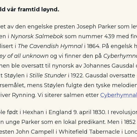
ld vår framtid løynd.
et av den engelske presten Joseph Parker som lev
den i
Nynorsk Salmebok
som nummer 439 med fire 
isert i
The Cavendish Hymnal
i 1864. På engelsk 
ey of all unknown
og vi finner den på
Cyberhymn
lmen ble oversatt til nynorsk av Johannes Gausdal
t Støylen i
Stille Stunder
i 1922. Gausdal oversatte
rsemålet, mens Støylen fulgte den tyske melodien 
river Rynning. Vi siterer salmen etter
Cyberhymna
e født i Hexhan i England 9. april 1830. I revolusj
en unge Parker som en lokal predikant. Men i 1852 
resten John Campell i Whitefield Tabernacle i Lond