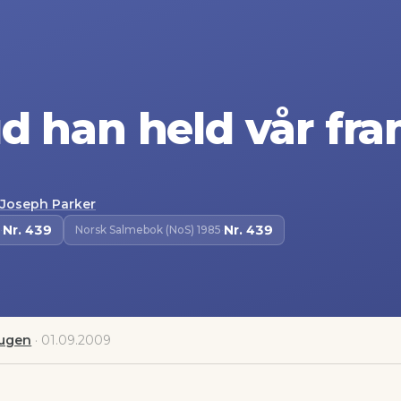
d han held vår fra
Joseph Parker
Nr.
439
Nr.
439
·
Norsk Salmebok (NoS) 1985
·
augen
·
01.09.2009