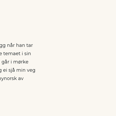
ygg når han tar
 temaet i sin
g går i mørke
g ei sjå min veg
 nynorsk av