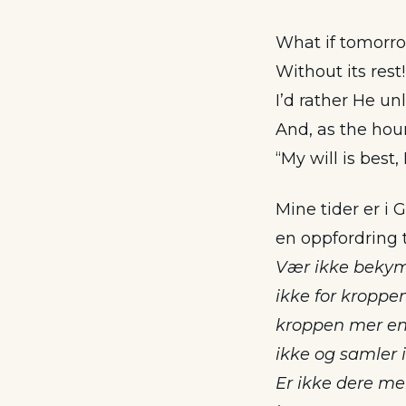
What if tomorro
Without its rest!
I’d rather He un
And, as the hou
“My will is best, 
Mine tider er i
en oppfordring 
Vær ikke bekymre
ikke for kroppe
kroppen mer en
ikke og samler 
Er ikke dere me