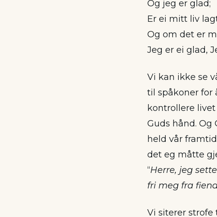
Og jeg er glad;
Er ei mitt liv la
Og om det er m
Jeg er ei glad, J
Vi kan ikke se 
til spåkoner for 
kontrollere livet
Guds hånd. Og G
held vår framtid
det eg måtte gje
“
Herre, jeg sette
fri meg fra fie
Vi siterer strofe