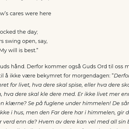
w’s cares were here
locked the day;
rs swing open, say,
My will is best.”
 Guds hånd. Derfor kommer også Guds Ord til oss m
til å ikke være bekymret for morgendagen: ”
Derfor
t for livet, hva dere skal spise, eller hva dere ska
n, hva dere skal kle dere med. Er ikke livet mer 
n klærne? Se på fuglene under himmelen! De sår 
ikke i hus, men den Far dere har i himmelen, gir d
r verd enn de? Hvem av dere kan vel med all sin