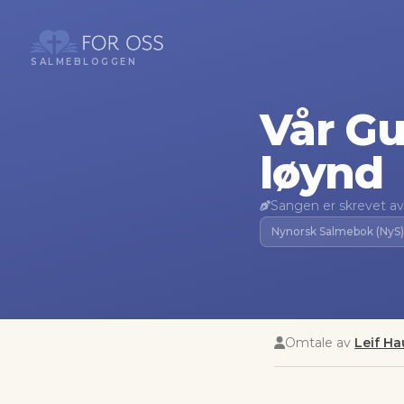
SALMEBLOGGEN
Vår Gu
løynd
Sangen er skrevet av
Nynorsk Salmebok (NyS)
Omtale av
Leif H