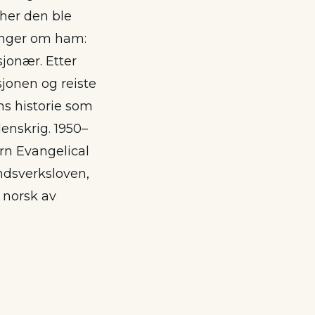
 her den ble
inger om ham:
sjonær. Etter
sjonen og reiste
ens historie som
enskrig. 1950–
rn Evangelical
ndsverksloven,
l norsk av