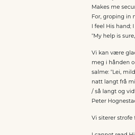
Makes me secur
For, groping in
I feel His hand; 
“My help is sure,
Vi kan være glad
meg i hånden o
salme: “Lei, mil
natt langt frå m
/ så langt og vi
Peter Hognestad 
Vi siterer strofe
I cannot read Hi