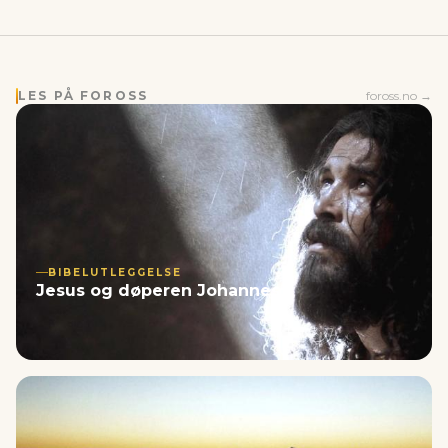
LES PÅ FOROSS
foross.no →
BIBELUTLEGGELSE
Jesus og døperen Johannes