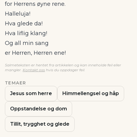
for Herrens øyne rene.
Halleluja!
Hva glede da!
Hva liflig klang!
Og all min sang
er Herren, Herren ene!
Salmeteksten er hentet fra artikkelen og kan inneholde feil eller
mangler.
Kontakt oss
hvis du oppdager feil.
TEMAER
Jesus som herre
Himmellengsel og håp
Oppstandelse og dom
Tillit, trygghet og glede