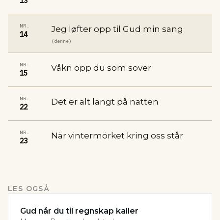
13
NR.
Jeg løfter opp til Gud min sang
14
(denne)
NR.
Våkn opp du som sover
15
NR.
Det er alt langt på natten
22
NR.
När vintermörket kring oss står
23
LES OGSÅ
Gud når du til regnskap kaller