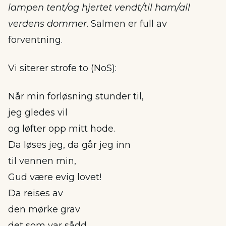
lampen tent/og hjertet vendt/til ham/all
verdens dommer
. Salmen er full av
forventning.
Vi siterer strofe to (NoS):
Når min forløsning stunder til,
jeg gledes vil
og løfter opp mitt hode.
Da løses jeg, da går jeg inn
til vennen min,
Gud være evig lovet!
Da reises av
den mørke grav
det som var sådd