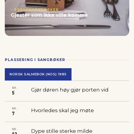
PREKENHÅNDBØKER
Gjester som ikke ville komme
PLASSERING I SANGBØKER
NORSK SALMEBOK (NOS) 1985
NR.
Gjør døren høy gjør porten vid
5
NR.
Hvorledes skal jeg møte
7
NR.
Dype stille sterke milde