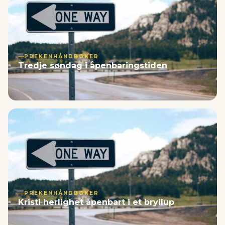
PREKENHÅNDBØKER
Tredje søndag i åpenbaringstiden
PREKENHÅNDBØKER
Kristi herlighet åpenbart i et bryllup