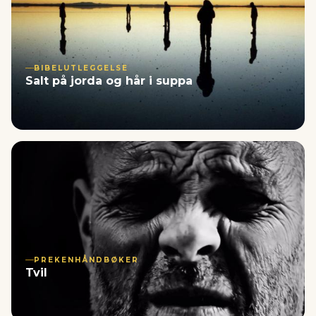
BIBELUTLEGGELSE
Salt på jorda og hår i suppa
PREKENHÅNDBØKER
Tvil