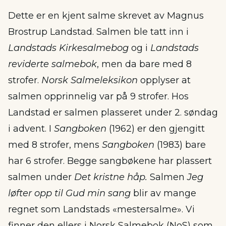
Dette er en kjent salme skrevet av Magnus
Brostrup Landstad. Salmen ble tatt inn i
Landstads Kirkesalmebog
og i
Landstads
reviderte salmebok
, men da bare med 8
strofer.
Norsk Salmeleksikon
opplyser at
salmen opprinnelig var på 9 strofer. Hos
Landstad er salmen plasseret under 2. søndag
i advent. I
Sangboken
(1962) er den gjengitt
med 8 strofer, mens
Sangboken
(1983) bare
har 6 strofer. Begge sangbøkene har plassert
salmen under
Det kristne håp.
Salmen
Jeg
løfter opp til Gud min sang
blir av mange
regnet som Landstads «mestersalme». Vi
finner den ellers i Norsk Salmebok (NoS) som