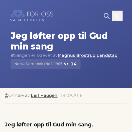
SALMEBLOGGEN
Jeg løfter opp til Gud
min sang
Sangen er skrevet av
Magnus Brostrup Landstad
Nr.
14
Norsk Salmebok (NoS) 1985
·
Omtale av
Leif Haugen
·
18.09.2016
Jeg løfter opp til Gud min sang.