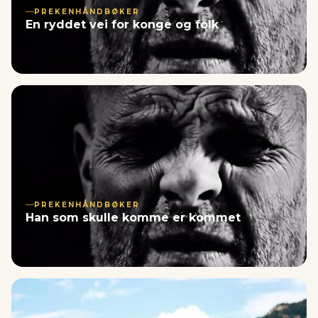
PREKENHÅNDBØKER
En ryddet vei for konge og folk
PREKENHÅNDBØKER
Han som skulle komme er kommet