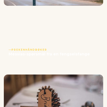
PREKENHÅNDBØKER
Messias-spørsmål fra en fengselsfange