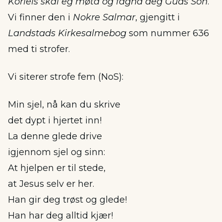
Korleis skal eg møta og fagna deg Guds Son
.
Vi finner den i
Nokre Salmar
, gjengitt i
Landstads Kirkesalmebog
som nummer 636
med ti strofer.
Vi siterer strofe fem (NoS):
Min sjel, nå kan du skrive
det dypt i hjertet inn!
La denne glede drive
igjennom sjel og sinn:
At hjelpen er til stede,
at Jesus selv er her.
Han gir deg trøst og glede!
Han har deg alltid kjær!