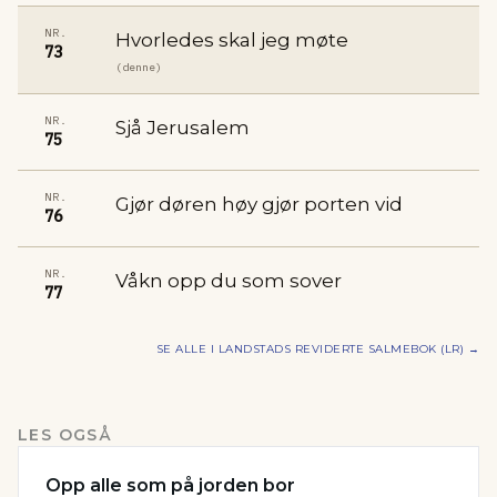
NR.
Hvorledes skal jeg møte
73
(denne)
NR.
Sjå Jerusalem
75
NR.
Gjør døren høy gjør porten vid
76
NR.
Våkn opp du som sover
77
SE ALLE I
LANDSTADS REVIDERTE SALMEBOK (LR)
→
LES OGSÅ
Opp alle som på jorden bor