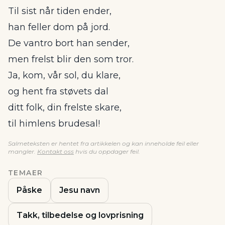
Til sist når tiden ender,
han feller dom på jord.
De vantro bort han sender,
men frelst blir den som tror.
Ja, kom, vår sol, du klare,
og hent fra støvets dal
ditt folk, din frelste skare,
til himlens brudesal!
Salmeteksten er hentet fra artikkelen og kan inneholde feil eller
mangler.
Kontakt oss
hvis du oppdager feil.
TEMAER
Påske
Jesu navn
Takk, tilbedelse og lovprisning