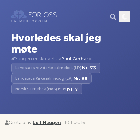
SALMEBLOGGEN
Hvorledes skal jeg
møte
Sangen er skrevet av
Paul Gerhardt
Nr.
73
Landstads reviderte salmebok (LR)
·
Nr.
98
Landstads Kirkesalmebog (LK)
·
Nr.
7
Norsk Salmebok (NoS) 1985
·
Omtale av
Leif Haugen
·
10.11.2016