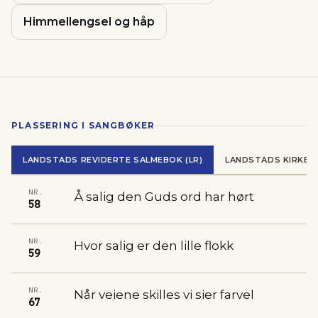
Himmellengsel og håp
PLASSERING I SANGBØKER
LANDSTADS REVIDERTE SALMEBOK (LR)
LANDSTADS KIRKES
NR.
Å salig den Guds ord har hørt
58
NR.
Hvor salig er den lille flokk
59
NR.
Når veiene skilles vi sier farvel
67