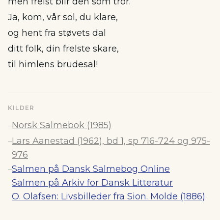
men frelst blir den som tror.
Ja, kom, vår sol, du klare,
og hent fra støvets dal
ditt folk, din frelste skare,
til himlens brudesal!
KILDER
Norsk Salmebok (1985)
–
Lars Aanestad (1962), bd 1, sp 716-724 og 975-
–
976
Salmen på Dansk Salmebog Online
–
Salmen på Arkiv for Dansk Litteratur
O. Olafsen: Livsbilleder fra Sion. Molde (1886)