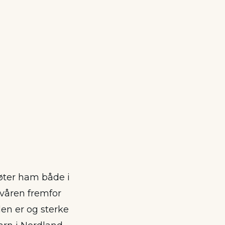
øter ham både i
våren fremfor
olen er og sterke