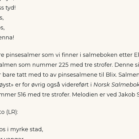
s tyd!
s,
s,
enna!
re pinsesalmer som vi finner i salmeboken etter El
almen som nummer 225 med tre strofer. Denne si
bare tatt med to av pinsesalmene til Blix. Salme
st» er for øvrig også videreført i
Norsk Salmebo
er 516 med tre strofer. Melodien er ved Jakob Sl
to (LR):
s i myrke stad,