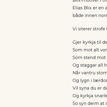
Blix-motiver i t
Elias Blix er en
både innen norsk
Vi siterer strofe 
Gjer kyrkja til 
Som mot alt von
Som stend mot 
Og staggar all 
Når vantru stor
Og lygn i lærd
Vil syna du er 
Og kyrkja snarl
So syn deim at d