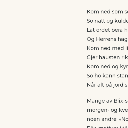
Kom ned som so
So natt og kuld
Lat ordet bera h
Og Herrens hag
Kom ned med li
Gjer hausten rik
Kom ned og kyr
So ho kann sta
Når alt på jord sk
Mange av Blix-s
morgen- og kve
noen andre: «No 