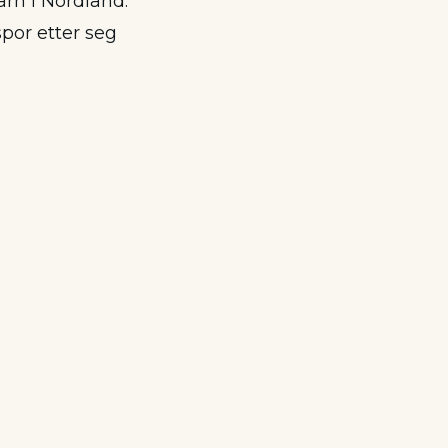
arn i Nordland.
spor etter seg