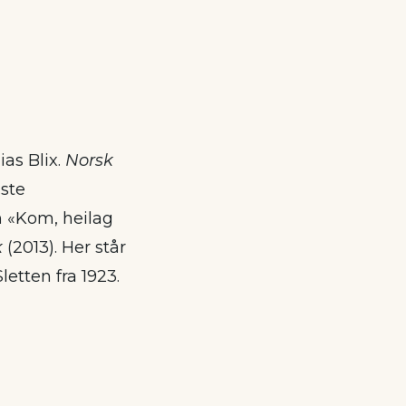
ias Blix.
Norsk
ste
n «Kom, heilag
k
(2013). Her står
etten fra 1923.