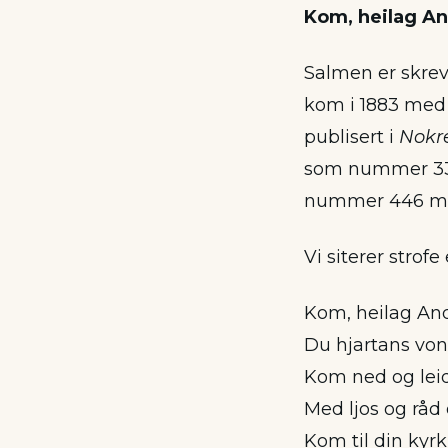
Kom, heilag An
Salmen er skrevet
kom i 1883 me
publisert i
Nokr
som nummer 331 
nummer 446 med
Vi siterer strofe 
Kom, heilag And
Du hjartans von
Kom ned og leid
Med ljos og råd
Kom til din kyrk