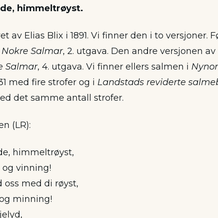
de, himmeltrøyst.
 av Elias Blix i 1891. Vi finner den i to versjoner. 
d
Nokre Salmar
, 2. utgava. Den andre versjonen av
e Salmar
, 4. utgava. Vi finner ellers salmen i
Nynor
med fire strofer og i
Landstads reviderte salme
 det samme antall strofer.
en (LR):
e, himmeltrøyst,
 og vinning!
 oss med di røyst,
 og minning!
jelyd,