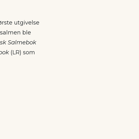
Første utgivelse
 salmen ble
sk Salmebok
bok
(LR) som