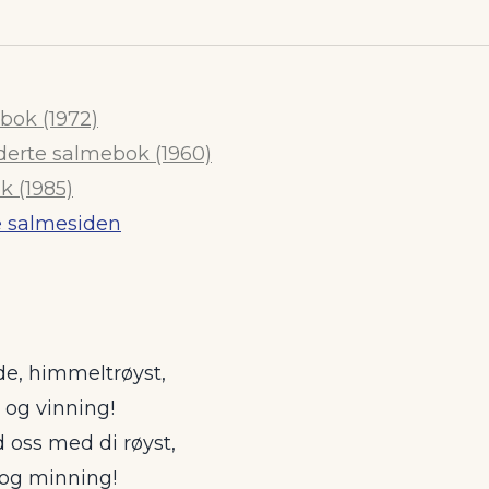
bok (1972)
derte salmebok (1960)
 (1985)
e salmesiden
e, himmeltrøyst,
 og vinning!
 oss med di røyst,
 og minning!