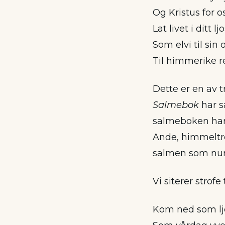
Og Kristus for os
Lat livet i ditt ljo
Som elvi til sin o
Til himmerike r
Dette er en av t
Salmebok
har s
salmeboken har 
Ande, himmeltrøy
salmen som numm
Vi siterer strofe 
Kom ned som ljo