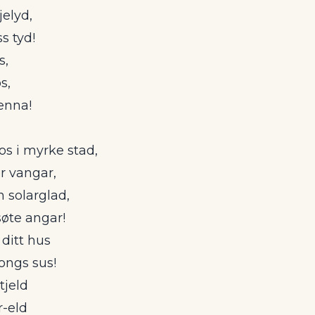
jelyd,
s tyd!
s,
s,
enna!
s i myrke stad,
r vangar,
 solarglad,
øte angar!
ditt hus
ongs sus!
tjeld
r-eld