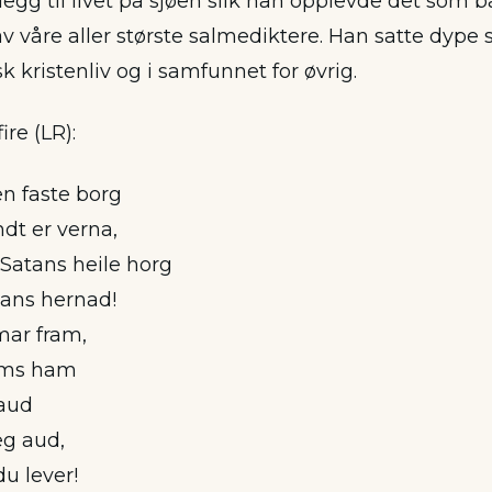
illegg til livet på sjøen slik han opplevde det som b
 av våre aller største salmediktere. Han satte dype 
 kristenliv og i samfunnet for øvrig.
fire (LR):
den faste borg
dt er verna,
Satans heile horg
hans hernad!
mar fram,
oms ham
daud
eg aud,
u lever!