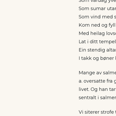
Som vårdag yve
Som sumar utan
Som vind med s
Kom ned og fyll 
Med heilag lovs
Lat i ditt tempel
Ein stendig alta
I takk og bøner
Mange av salmen
a. oversatte fra
livet. Og han ta
sentralt i salm
Vi siterer strofe 