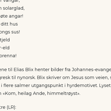
r vangar,
 solarglad,
øte angar!
ditt hus
ongs sus!
tjeld
r-eld
 brenna!
e til Elias Blix henter bilder fra Johannes-evange
 gresk til nynorsk. Blix skriver om Jesus som veien
r i flere salmer utgangspunkt i hyrdemotivet. Lyset
en «Kom, heilag Ande, himmeltrøyst».
tre (LR):