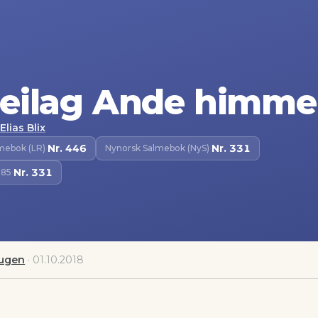
eilag Ande himmel
Elias Blix
Nr.
446
Nr.
331
lmebok (LR)
·
Nynorsk Salmebok (NyS)
·
Nr.
331
985
·
augen
·
01.10.2018