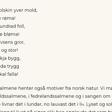
lskin yver mold,
e røma!
undrad foll,
e bløma!
vsens gror,
 og stor!
kja bygg,
nda trygg
al falla!
almene henter også motiver fra norsk natur. Vi m
ldssalmene, i fedrelandssalmene og i sangen om 
livnar det i lundar, no lauvast det i li». Lyset og s