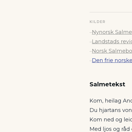
KILDER
Nynorsk Salme
–
Landstads revi
–
Norsk Salmebok
–
Den frie norsk
–
Salmetekst
Kom, heilag And
Du hjartans von
Kom ned og leid
Med ljos og råd