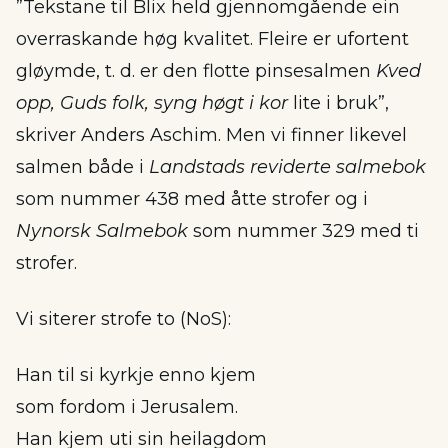
”Tekstane til Blix held gjennomgående ein
overraskande høg kvalitet. Fleire er ufortent
gløymde, t. d. er den flotte pinsesalmen
Kved
opp, Guds folk, syng høgt i kor
lite i bruk”,
skriver Anders Aschim. Men vi finner likevel
salmen både i
Landstads reviderte salmebok
som nummer 438 med åtte strofer og i
Nynorsk Salmebok
som nummer 329 med ti
strofer.
Vi siterer strofe to (NoS):
Han til si kyrkje enno kjem
som fordom i Jerusalem.
Han kjem uti sin heilagdom