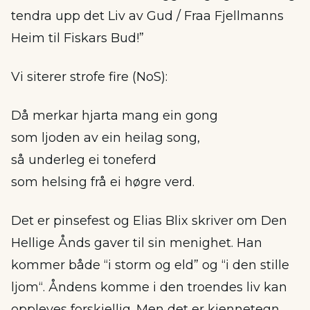
tendra upp det Liv av Gud / Fraa Fjellmanns
Heim til Fiskars Bud!”
Vi siterer strofe fire (NoS):
Då merkar hjarta mang ein gong
som ljoden av ein heilag song,
så underleg ei toneferd
som helsing frå ei høgre verd.
Det er pinsefest og Elias Blix skriver om Den
Hellige Ånds gaver til sin menighet. Han
kommer både “i storm og eld” og “i den stille
ljom“. Åndens komme i den troendes liv kan
oppleves forskjellig. Men det er kjennetegn