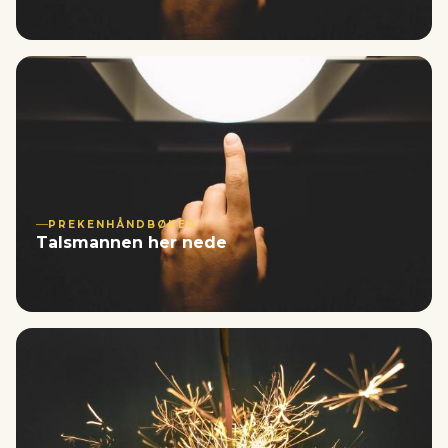
PREKENHÅNDBØKER
Talsmannen her nede