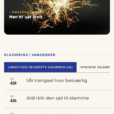
PREKENHÅNDBØKER
Han er vår fred
PLASSERING I SANGBØKER
LANDSTADS REVIDERTE SALMEBOK (LR)
NYNORSK SALMEBOK
NR.
Vår trengsel hvor besværlig
424
NR.
Aldri blir den sjel til skamme
426
NR.