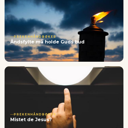
PREKENHÅNDBØKER
Åndsfylte må holde Guds bud
PREKENHÅNDBØKER
Mistet de Jesus?