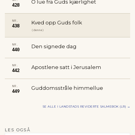
O lue fra Guds kjærlighet
428
NR.
Kved opp Guds folk
438
(denne)
NR.
Den signede dag
440
NR.
Apostlene satt i Jerusalem
442
NR.
Guddomsstråle himmellue
449
SE ALLE I
LANDSTADS REVIDERTE SALMEBOK (LR)
→
LES OGSÅ