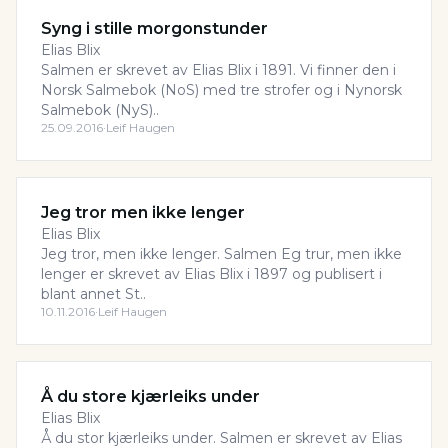
Syng i stille morgonstunder
Elias Blix
Salmen er skrevet av Elias Blix i 1891. Vi finner den i
Norsk Salmebok (NoS) med tre strofer og i Nynorsk
Salmebok (NyS)..
25.09.2016
·
Leif Haugen
Jeg tror men ikke lenger
Elias Blix
Jeg tror, men ikke lenger. Salmen Eg trur, men ikke
lenger er skrevet av Elias Blix i 1897 og publisert i
blant annet St..
10.11.2016
·
Leif Haugen
Å du store kjærleiks under
Elias Blix
Å du stor kjærleiks under. Salmen er skrevet av Elias