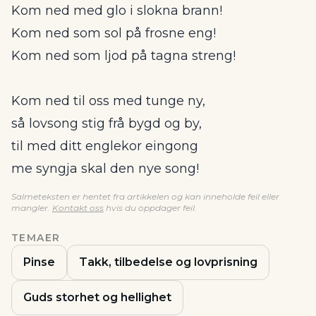
Kom ned med glo i slokna brann!
Kom ned som sol på frosne eng!
Kom ned som ljod på tagna streng!
Kom ned til oss med tunge ny,
så lovsong stig frå bygd og by,
til med ditt englekor eingong
me syngja skal den nye song!
Salmeteksten er hentet fra artikkelen og kan inneholde feil eller
mangler.
Kontakt oss
hvis du oppdager feil.
TEMAER
Pinse
Takk, tilbedelse og lovprisning
Guds storhet og hellighet