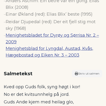
Anders Aschim: Ein betre vår ein gong. Elias
–
Blix (2008)
Einar Økland (red): Elias Blix’ beste (1995)
–
Reidar Djupedal (red): Der eit fjell stig mot
–
sky (1968)
Menighetsbladet for Dyrøy og Sørrisa Nr. 2 –
–
2009
Menighetsblad for Lyngdal, Austad, Kvås,
Hægebostad og Eiken Nr. 3 – 2003
Salmetekst
Skriv ut salmen
Kved opp Guds folk, syng høgt i kor!
No er det kvitsunnhelg på jord.
Guds Ande kjem med heilag glo,