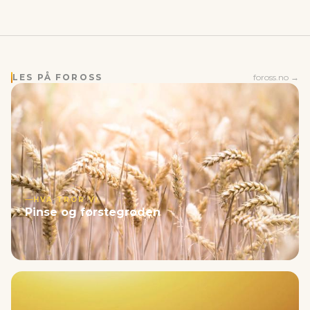
LES PÅ FOROSS
foross.no →
HVA TROR VI
Pinse og førstegrøden