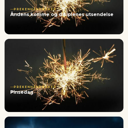
PREKENHÅNDBØKER
Åndens komme og disiplenes utsendelse
PREKENHÅNDBØKER
Pinsedag