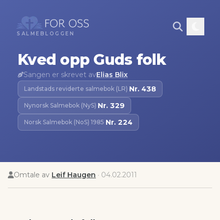
SALMEBLOGGEN
Kved opp Guds folk
Sangen er skrevet av
Elias Blix
Nr.
438
Landstads reviderte salmebok (LR)
·
Nr.
329
Nynorsk Salmebok (NyS)
·
Nr.
224
Norsk Salmebok (NoS) 1985
·
Omtale av
Leif Haugen
·
04.02.2011