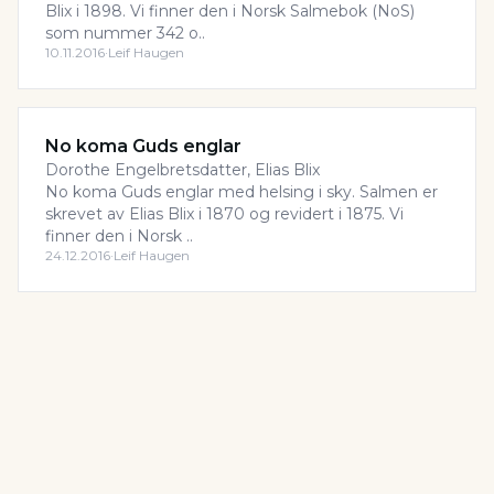
Blix i 1898. Vi finner den i Norsk Salmebok (NoS)
som nummer 342 o..
10.11.2016
·
Leif Haugen
No koma Guds englar
Dorothe Engelbretsdatter, Elias Blix
No koma Guds englar med helsing i sky. Salmen er
skrevet av Elias Blix i 1870 og revidert i 1875. Vi
finner den i Norsk ..
24.12.2016
·
Leif Haugen