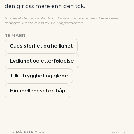
den gir oss mere enn den tok.
Salmeteksten er hentet fra artikkelen og kan inneholde feil eller
mangler.
Kontakt oss
hvis du oppdager feil.
TEMAER
Guds storhet og hellighet
Lydighet og etterfølgelse
Tillit, trygghet og glede
Himmellengsel og håp
LES PÅ FOROSS
foross.no →