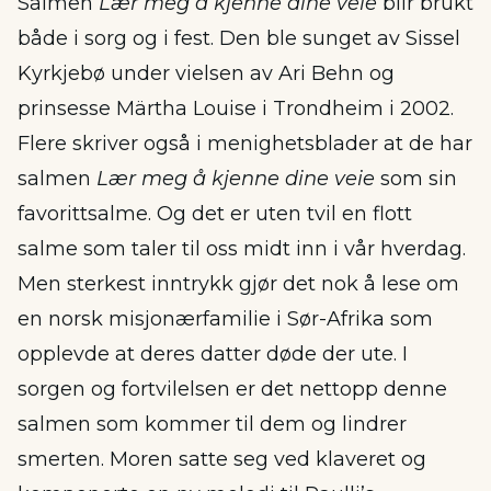
Salmen
Lær meg å kjenne dine veie
blir brukt
både i sorg og i fest. Den ble sunget av Sissel
Kyrkjebø under vielsen av Ari Behn og
prinsesse Märtha Louise i Trondheim i 2002.
Flere skriver også i menighetsblader at de har
salmen
Lær meg å kjenne dine veie
som sin
favorittsalme. Og det er uten tvil en flott
salme som taler til oss midt inn i vår hverdag.
Men sterkest inntrykk gjør det nok å lese om
en norsk misjonærfamilie i Sør-Afrika som
opplevde at deres datter døde der ute. I
sorgen og fortvilelsen er det nettopp denne
salmen som kommer til dem og lindrer
smerten. Moren satte seg ved klaveret og