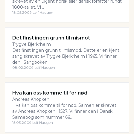
skrevet av en ukjent norsk eller dansk forfatter rundt
1800-tallet. Vi ..
18.05.2009
·
Leif Haugen
Det finst ingen grunn til mismot
Trygve Bjerkrheim
Det finst ingen grunn til mismod. Dette er en kjent
sang skrevet av Trygve Bjerkrheim i 1965. Vi finner
den i Sangboken ..
08.02.2009
·
Leif Haugen
Hva kan oss komme til for nød
Andreas Knöpken
Hva kan oss komme til for nød. Salmen er skrevet
av Andreas Knöpken i 1527. Vi finner den i Dansk
Salmebog som nummer 66..
15.03.2009
·
Leif Haugen