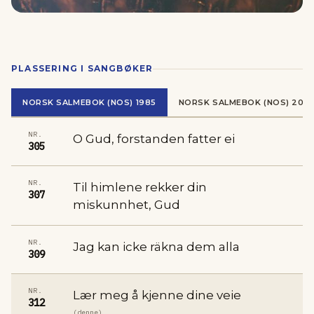
PLASSERING I SANGBØKER
NORSK SALMEBOK (NOS) 1985
NORSK SALMEBOK (NOS) 2013
NR.
O Gud, forstanden fatter ei
305
NR.
Til himlene rekker din
307
miskunnhet, Gud
NR.
Jag kan icke räkna dem alla
309
NR.
Lær meg å kjenne dine veie
312
(denne)