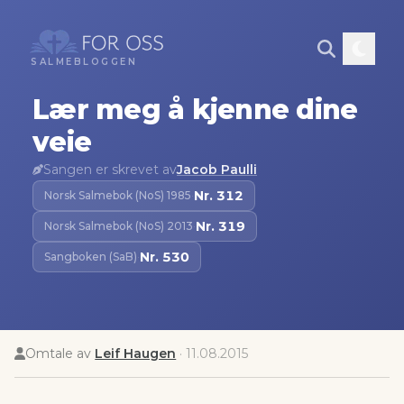
SALMEBLOGGEN
Lær meg å kjenne dine
veie
Sangen er skrevet av
Jacob Paulli
Nr.
312
Norsk Salmebok (NoS) 1985
·
Nr.
319
Norsk Salmebok (NoS) 2013
·
Nr.
530
Sangboken (SaB)
·
Omtale av
Leif Haugen
·
11.08.2015