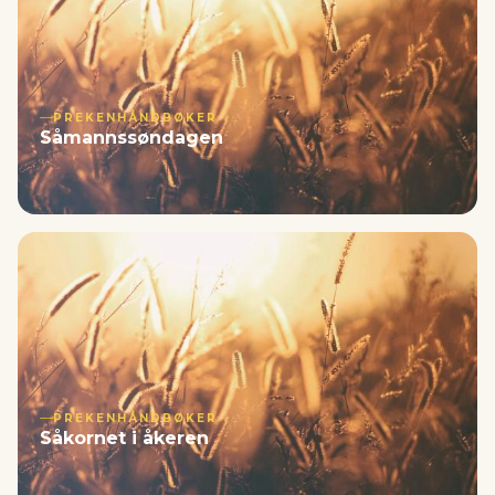
PREKENHÅNDBØKER
Såmannssøndagen
PREKENHÅNDBØKER
Såkornet i åkeren