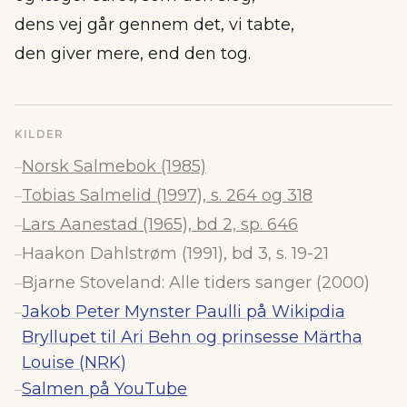
dens vej går gennem det, vi tabte,
den giver mere, end den tog.
KILDER
Norsk Salmebok (1985)
–
Tobias Salmelid (1997), s. 264 og 318
–
Lars Aanestad (1965), bd 2, sp. 646
–
Haakon Dahlstrøm (1991), bd 3, s. 19-21
–
Bjarne Stoveland: Alle tiders sanger (2000)
–
Jakob Peter Mynster Paulli på Wikipdia
–
Bryllupet til Ari Behn og prinsesse Märtha
Louise (NRK)
Salmen på YouTube
–