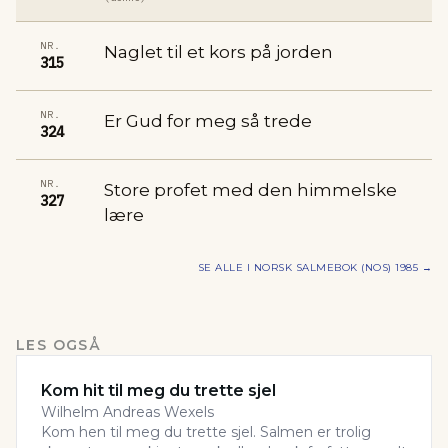
NR.
Naglet til et kors på jorden
315
NR.
Er Gud for meg så trede
324
NR.
Store profet med den himmelske
327
lære
SE ALLE I
NORSK SALMEBOK (NOS) 1985
→
LES OGSÅ
Kom hit til meg du trette sjel
Wilhelm Andreas Wexels
Kom hen til meg du trette sjel. Salmen er trolig