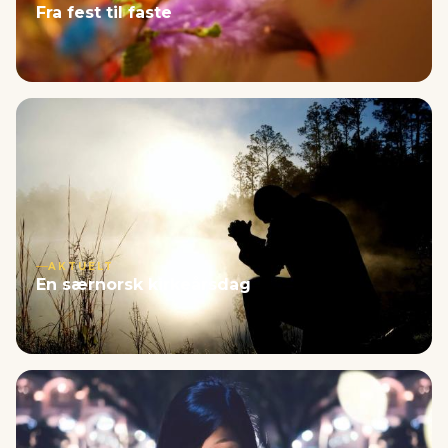
Fra fest til faste
AKTUELT
En særnorsk kirkeårsdag