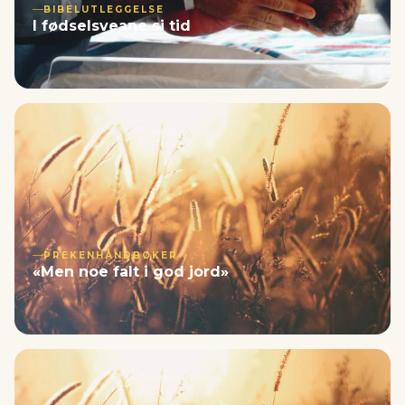
BIBELUTLEGGELSE
I fødselsveane si tid
PREKENHÅNDBØKER
«Men noe falt i god jord»