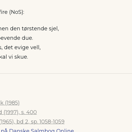
fire (NoS):
nen den tørstende sjel,
bevende due.
, det evige vell,
skal vi skue.
 (1985)
 (1997), s. 400
1965), bd 2, sp. 1058-1059
n på Danske Salmbog Online