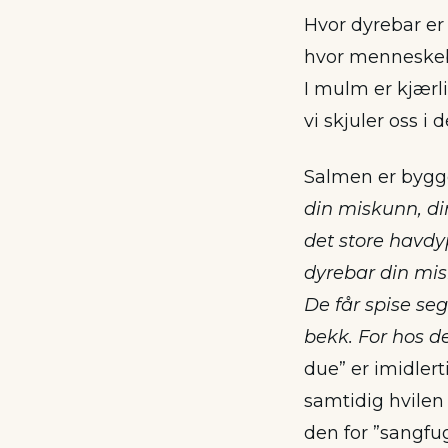
Hvor dyrebar er
hvor menneske
I mulm er kjærl
vi skjuler oss i 
Salmen er bygger
din miskunn, din
det store havdy
dyrebar din mis
De får spise seg
bekk. For hos deg 
due” er imidlert
samtidig hvilen
den for ”sangfug