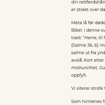
din rettferdshå
er strakt over da
Meta lå før død
Bibel. I denne 
trøst: ”
Herre, ti
(Salme 36, 6). 
salme ut fra yn
avslå. Kort ett
miskunnhet, G
oppfylt.
Vi siterer strofe 
Som himlenes fa