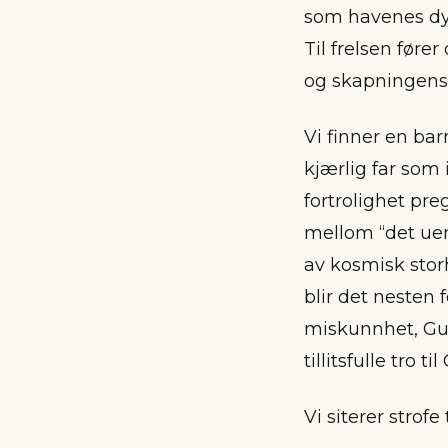
som havenes d
Til frelsen fører
og skapningens
Vi finner en bar
kjærlig far som 
fortrolighet pr
mellom “det uend
av kosmisk storh
blir det nesten
miskunnhet, Gu
tillitsfulle tro ti
Vi siterer strofe 