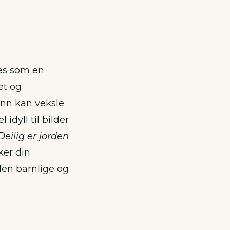
tes som en
et og
ann kan veksle
idyll til bilder
Deilig er jorden
ker din
en barnlige og