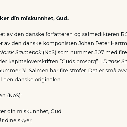
kker din miskunnhet, Gud.
et av den danske forfatteren og salmedikteren B.
er av den danske komponisten Johan Peter Hartma
Norsk Salmebok
(NoS) som nummer 307 med fire 
der kapitteloverskriften ”Guds omsorg”. I
Dansk S
ummer 31. Salmen har fire strofer. Det er små avvi
til den danske originalen.
 en (NoS):
ker din miskunnhet, Gud,
år dine skyer;