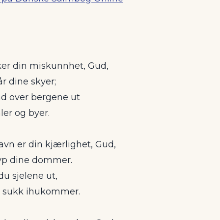
ker din miskunnhet, Gud,
år dine skyer;
nd over bergene ut
ler og byer.
vn er din kjærlighet, Gud,
yp dine dommer.
 du sjelene ut,
 sukk ihukommer.