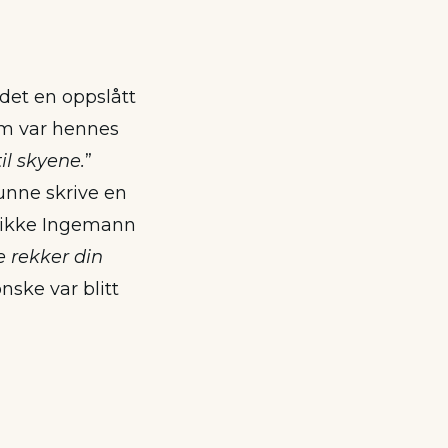
det en oppslått
som var hennes
il skyene.
”
unne skrive en
e ikke Ingemann
e rekker din
nske var blitt