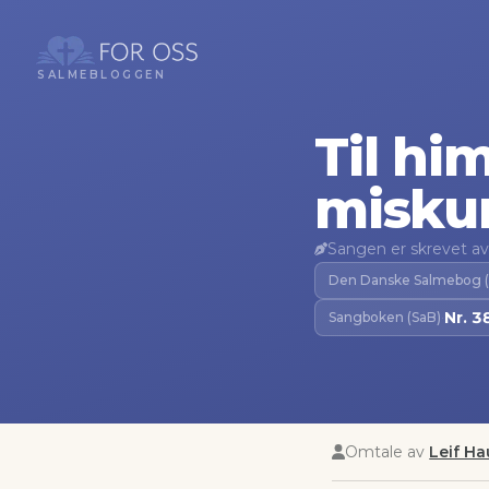
SALMEBLOGGEN
Til hi
misku
Sangen er skrevet av
Den Danske Salmebog 
Nr.
3
Sangboken (SaB)
·
Omtale av
Leif H