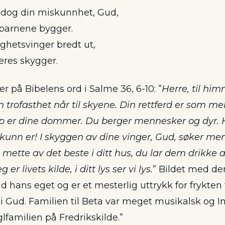
 dog din miskunnhet, Gud,
barnene bygger.
ighetsvinger bredt ut,
deres skygger.
 på Bibelens ord i Salme 36, 6-10: ”
Herre, til hi
 trofasthet når til skyene. Din rettferd er som mek
p er dine dommer. Du berger mennesker og dyr. H
kunn er! I skyggen av dine vinger, Gud, søker me
 mette av det beste i ditt hus, du lar dem drikke 
er livets kilde, i ditt lys ser vi lys.
” Bildet med d
id hans eget og er et mesterlig uttrykk for frykte
 i Gud. Familien til Beta var meget musikalsk og 
lfamilien på Fredrikskilde.”