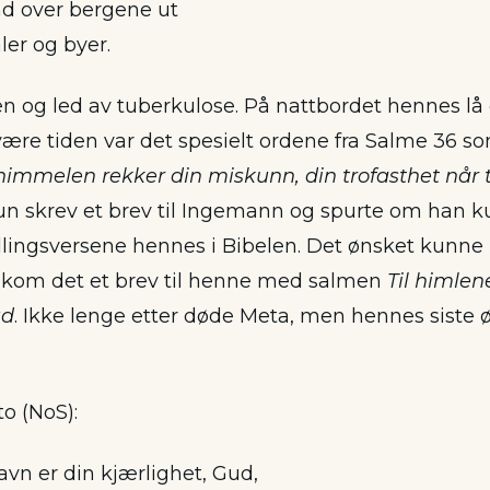
nd over bergene ut
ler og byer.
en og led av tuberkulose. På nattbordet hennes lå 
svære tiden var det spesielt ordene fra Salme 36 
l himmelen rekker din miskunn, din trofasthet når t
Hun skrev et brev til Ingemann og spurte om han k
dlingsversene hennes i Bibelen. Det ønsket kunn
er kom det et brev til henne med salmen
Til himlen
ud
. Ikke lenge etter døde Meta, men hennes siste ø
to (NoS):
vn er din kjærlighet, Gud,