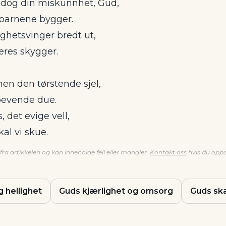
 dog din miskunnhet, Gud,
barnene bygger.
ighetsvinger bredt ut,
deres skygger.
nen den tørstende sjel,
bevende due.
, det evige vell,
skal vi skue.
ra artikkelen og kan inneholde feil eller mangler.
Kontakt oss
hvis du oppd
 hellighet
Guds kjærlighet og omsorg
Guds sk