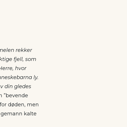
mmelen rekker
tige fjell, som
erre, hvor
nneskebarna ly.
av din gledes
en ”bevende
n for døden, men
Ingemann kalte