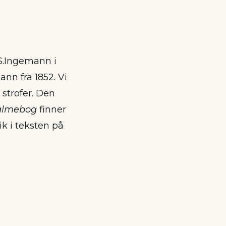
S.Ingemann i
nn fra 1852. Vi
strofer. Den
almebog
finner
k i teksten på