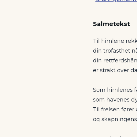
Salmetekst
Til himlene rek
din trofasthet n
din rettferdshå
er strakt over da
Som himlenes fa
som havenes d
Til frelsen fører
og skapningens