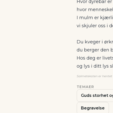
Hvor dyrebar er
hvor menneske
I mulm er kjærl
vi skjuler oss i 
Du kveger i ørk
du berger den 
Hos deg er livets
og lys i ditt lys 
Salmeteksten er hentet f
TEMAER
Guds storhet og
Begravelse