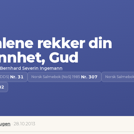
mlene rekker din
nnhet, Gud
Bernhard Severin Ingemann
Nr.
31
Nr.
307
(DDS)
·
Norsk Salmebok (NoS) 1985
·
Norsk Salmebok
82
augen
·
28.10.2013