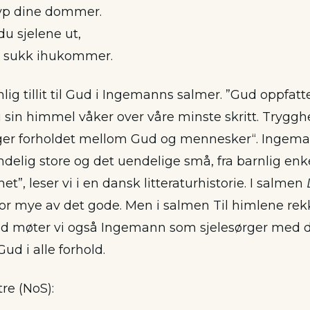
yp dine dommer.
 du sjelene ut,
 sukk ihukommer.
nlig tillit til Gud i Ingemanns salmer. ”Gud oppfat
i sin himmel våker over våre minste skritt. Tryggh
eger forholdet mellom Gud og mennesker“. Ingem
elig store og det uendelige små, fra barnlig enkel 
et”, leser vi i en dansk litteraturhistorie. I salmen
 for mye av det gode. Men i salmen Til himlene rek
d møter vi også Ingemann som sjelesørger med d
l Gud i alle forhold.
tre (NoS):