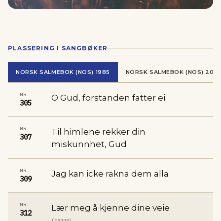
PLASSERING I SANGBØKER
NORSK SALMEBOK (NOS) 1985
NORSK SALMEBOK (NOS) 2013
NR.
O Gud, forstanden fatter ei
305
NR.
Til himlene rekker din
307
miskunnhet, Gud
NR.
Jag kan icke räkna dem alla
309
NR.
Lær meg å kjenne dine veie
312
(denne)