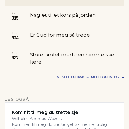
NR.
Naglet til et kors på jorden
315
NR.
Er Gud for meg så trede
324
NR.
Store profet med den himmelske
327
lære
SE ALLE I
NORSK SALMEBOK (NOS) 1985
→
LES OGSÅ
Kom hit til meg du trette sjel
Wilhelm Andreas Wexels
Kom hen til meg du trette sjel. Salmen er trolig