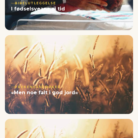
BIBELUTLEGGELSE
I fødselsveane si tid
PREKENHÅNDBØKER
«Men noe falt i god jord»