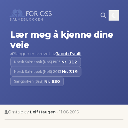
SALMEBLOGGEN
Lær meg å kjenne dine
veie
Sangen er skrevet av
Jacob Paulli
Nr.
312
Norsk Salmebok (NoS) 1985
·
Nr.
319
Norsk Salmebok (NoS) 2013
·
Nr.
530
Sangboken (SaB)
·
Omtale av
Leif Haugen
·
11.08.2015