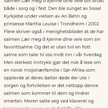
Salmen
Lær meg å kjenne dine veie
blir brukt
både i sorg og i fest. Den ble sunget av Sissel
Kyrkjebø under vielsen av Ari Behn og
prinsesse Märtha Louise i Trondheim i 2002.
Flere skriver også i menighetsblader at de har
salmen
Lær meg å kjenne dine veie
som sin
favorittsalme. Og det er uten tvil en flott
salme som taler til oss midt inn i vår hverdag.
Men sterkest inntrykk gjør det nok å lese om
en norsk misjonærfamilie i Sør-Afrika som
opplevde at deres datter døde der ute. I
sorgen og fortvilelsen er det nettopp denne
salmen som kommer til dem og lindrer
smerten. Moren satte seg ved klaveret og