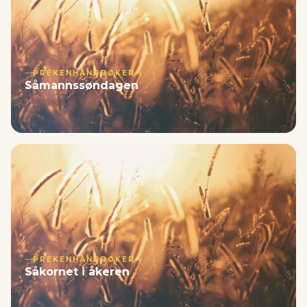
PREKENHÅNDBØKER
Såmannssøndagen
PREKENHÅNDBØKER
Såkornet i åkeren