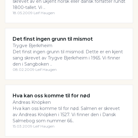
skrevet av en ukjent norsk eller dansk forfatter rundt
1800-tallet. Vi ..
18.05.2009
·
Leif Haugen
Det finst ingen grunn til mismot
Trygve Bjerkrheim
Det finst ingen grunn til mismod. Dette er en kjent
sang skrevet av Trygve Bjerkrheim i 1965. Vi finner
den i Sangboken ..
08.02.2009
·
Leif Haugen
Hva kan oss komme til for nød
Andreas Knöpken
Hva kan oss komme til for nød. Salmen er skrevet
av Andreas Knöpken i 1527. Vi finner den i Dansk
Salmebog som nummer 66..
15.03.2009
·
Leif Haugen