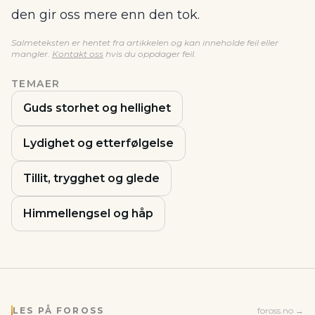
den gir oss mere enn den tok.
Salmeteksten er hentet fra artikkelen og kan inneholde feil eller
mangler.
Kontakt oss
hvis du oppdager feil.
TEMAER
Guds storhet og hellighet
Lydighet og etterfølgelse
Tillit, trygghet og glede
Himmellengsel og håp
LES PÅ FOROSS
foross.no →