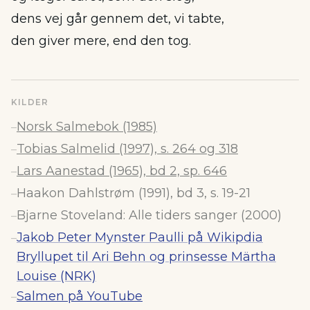
dens vej går gennem det, vi tabte,
den giver mere, end den tog.
KILDER
Norsk Salmebok (1985)
–
Tobias Salmelid (1997), s. 264 og 318
–
Lars Aanestad (1965), bd 2, sp. 646
–
Haakon Dahlstrøm (1991), bd 3, s. 19-21
–
Bjarne Stoveland: Alle tiders sanger (2000)
–
Jakob Peter Mynster Paulli på Wikipdia
–
Bryllupet til Ari Behn og prinsesse Märtha
Louise (NRK)
Salmen på YouTube
–