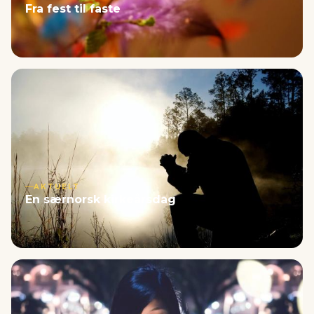
Fra fest til faste
AKTUELT
En særnorsk kirkeårsdag