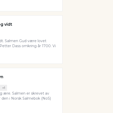
g vidt
idt. Salmen Gud være lovet
 Petter Dass omkring år 1700. Vi
vn
+
1
og ære. Salmen er skrevet av
er den i Norsk Salmebok (NoS)