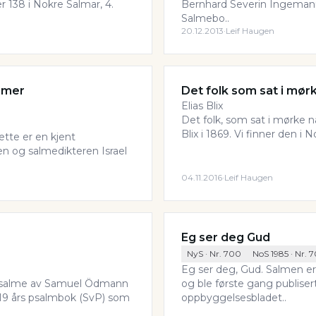
 138 i Nokre Salmar, 4.
Bernhard Severin Ingemann 
Salmebo..
20.12.2013
·
Leif Haugen
mmer
Det folk som sat i mør
Elias Blix
Det folk, som sat i mørke n
Blix i 1869. Vi finner den i N
tte er en kjent
n og salmedikteren Israel
04.11.2016
·
Leif Haugen
Eg ser deg Gud
NyS
· Nr.
700
NoS 1985
· Nr.
7
Eg ser deg, Gud. Salmen er
en salme av Samuel Ödmann
og ble første gang publisert 
1819 års psalmbok (SvP) som
oppbyggelsesbladet..