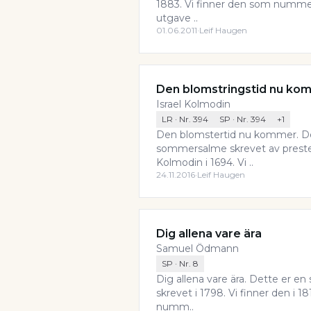
1883. Vi finner den som nummer
utgave ..
01.06.2011
·
Leif Haugen
Den blomstringstid nu ko
Israel Kolmodin
LR
· Nr.
394
SP
· Nr.
394
+
1
Den blomstertid nu kommer. De
sommersalme skrevet av preste
Kolmodin i 1694. Vi ..
24.11.2016
·
Leif Haugen
Dig allena vare ära
Samuel Ödmann
SP
· Nr.
8
Dig allena vare ära. Dette er 
skrevet i 1798. Vi finner den i 
numm..