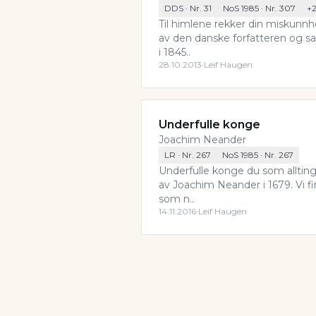
DDS
· Nr.
31
NoS 1985
· Nr.
307
+
Til himlene rekker din miskunnh
av den danske forfatteren og 
i 1845..
28.10.2013
·
Leif Haugen
Underfulle konge
Joachim Neander
LR
· Nr.
267
NoS 1985
· Nr.
267
Underfulle konge du som alltin
av Joachim Neander i 1679. Vi fi
som n..
14.11.2016
·
Leif Haugen