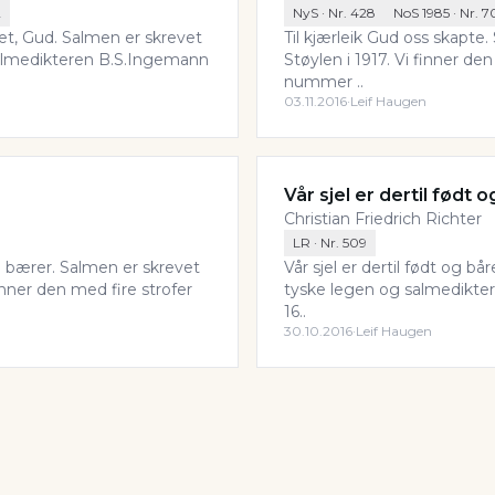
2
NyS
· Nr.
428
NoS 1985
· Nr.
7
et, Gud. Salmen er skrevet
Til kjærleik Gud oss skapte
salmedikteren B.S.Ingemann
Støylen i 1917. Vi finner d
nummer ..
03.11.2016
·
Leif Haugen
Vår sjel er dertil født 
Christian Friedrich Richter
LR
· Nr.
509
g bærer. Salmen er skrevet
Vår sjel er dertil født og b
nner den med fire strofer
tyske legen og salmediktere
16..
30.10.2016
·
Leif Haugen