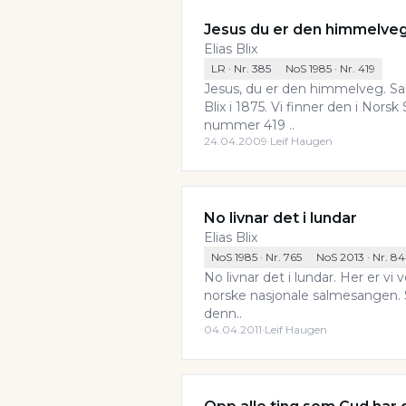
Jesus du er den himmelve
Elias Blix
LR
· Nr.
385
NoS 1985
· Nr.
419
Jesus, du er den himmelveg. Sal
Blix i 1875. Vi finner den i Nor
nummer 419 ..
24.04.2009
·
Leif Haugen
No livnar det i lundar
Elias Blix
NoS 1985
· Nr.
765
NoS 2013
· Nr.
84
No livnar det i lundar. Her er vi 
norske nasjonale salmesangen. 
denn..
04.04.2011
·
Leif Haugen