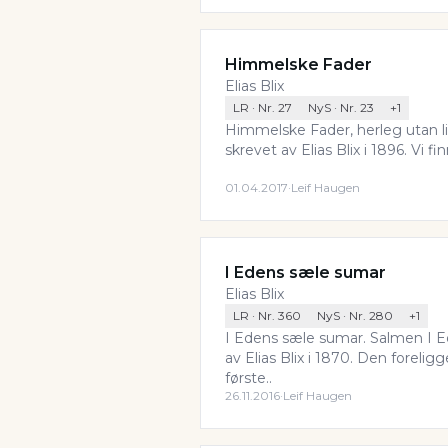
Himmelske Fader
Elias Blix
LR
· Nr.
27
NyS
· Nr.
23
+
1
Himmelske Fader, herleg utan li
skrevet av Elias Blix i 1896. Vi f
01.04.2017
·
Leif Haugen
I Edens sæle sumar
Elias Blix
LR
· Nr.
360
NyS
· Nr.
280
+
1
I Edens sæle sumar. Salmen I E
av Elias Blix i 1870. Den foreligg
første..
26.11.2016
·
Leif Haugen