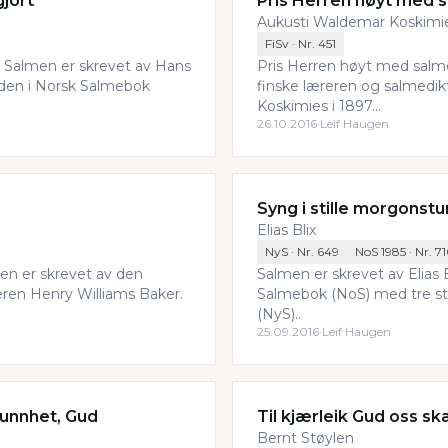
gjort
Pris Herren høyt med 
Aukusti Waldemar Koskimi
FiSv
· Nr.
451
. Salmen er skrevet av Hans
Pris Herren høyt med salme
r den i Norsk Salmebok
finske læreren og salmedi
Koskimies i 1897...
26.10.2016
·
Leif Haugen
Syng i stille morgonst
Elias Blix
NyS
· Nr.
649
NoS 1985
· Nr.
7
men er skrevet av den
Salmen er skrevet av Elias Bl
ren Henry Williams Baker.
Salmebok (NoS) med tre st
(NyS)..
25.09.2016
·
Leif Haugen
kunnhet, Gud
Til kjærleik Gud oss sk
Bernt Støylen