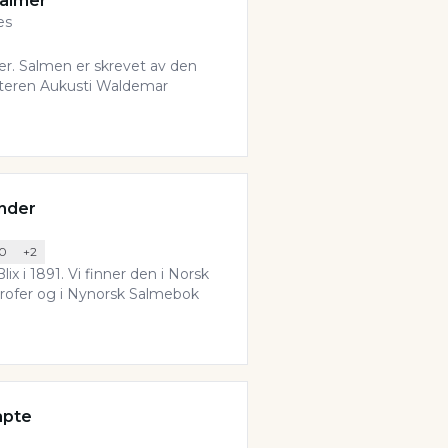
salmer
es
r. Salmen er skrevet av den
kteren Aukusti Waldemar
under
10
+
2
ix i 1891. Vi finner den i Norsk
rofer og i Nynorsk Salmebok
apte