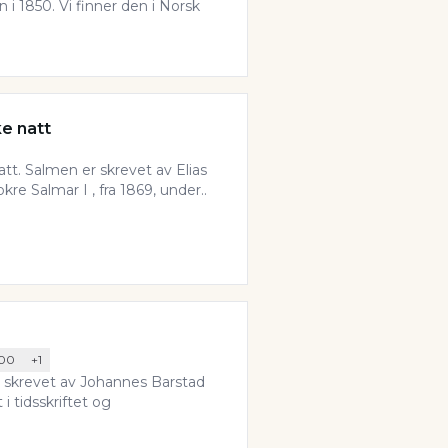
i 1850. Vi finner den i Norsk
ke natt
att. Salmen er skrevet av Elias
okre Salmar I , fra 1869, under..
00
+
1
 skrevet av Johannes Barstad
i tidsskriftet og