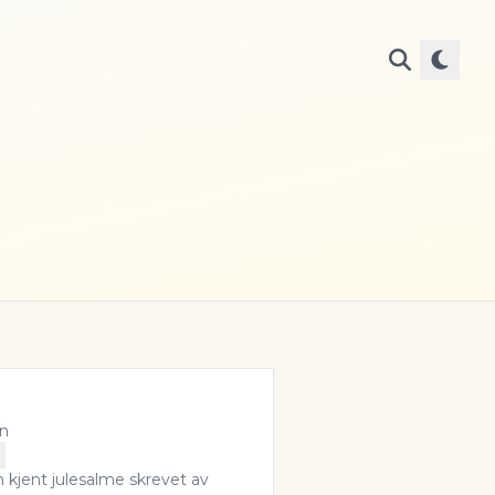
nn
n kjent julesalme skrevet av