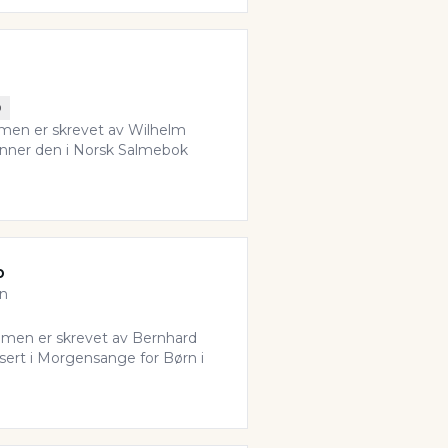
0
Salmen er skrevet av Wilhelm
finner den i Norsk Salmebok
p
nn
almen er skrevet av Bernhard
ert i Morgensange for Børn i