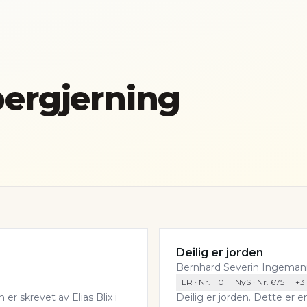
ergjerning
Deilig er jorden
Bernhard Severin Ingema
LR
· Nr.
110
NyS
· Nr.
675
+
3
er skrevet av Elias Blix i
Deilig er jorden. Dette er e