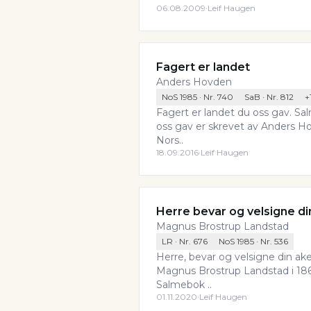
06.08.2009
·
Leif Haugen
Fagert er landet
Anders Hovden
NoS 1985
· Nr.
740
SaB
· Nr.
812
+
Fagert er landet du oss gav. Sa
oss gav er skrevet av Anders Hov
Nors..
18.09.2016
·
Leif Haugen
Herre bevar og velsigne di
Magnus Brostrup Landstad
LR
· Nr.
676
NoS 1985
· Nr.
536
Herre, bevar og velsigne din ak
Magnus Brostrup Landstad i 1861
Salmebok ..
01.11.2020
·
Leif Haugen