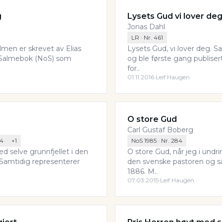
g
Lysets Gud vi lover de
Jonas Dahl
LR
· Nr.
461
men er skrevet av Elias
Lysets Gud, vi lover deg. S
sk Salmebok (NoS) som
og ble første gang publiser
for..
01.11.2016
·
Leif Haugen
O store Gud
Carl Gustaf Boberg
4
+
1
NoS 1985
· Nr.
284
ved selve grunnfjellet i den
O store Gud, når jeg i undr
Samtidig representerer
den svenske pastoren og sa
1886. M..
07.03.2015
·
Leif Haugen