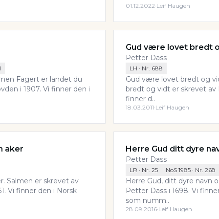
01.12.2022
·
Leif Haugen
Gud være lovet bredt o
Petter Dass
1
LH
· Nr.
688
lmen Fagert er landet du
Gud være lovet bredt og v
den i 1907. Vi finner den i
bredt og vidt er skrevet av
finner d..
18.03.2011
·
Leif Haugen
n aker
Herre Gud ditt dyre na
Petter Dass
LR
· Nr.
25
NoS 1985
· Nr.
268
er. Salmen er skrevet av
Herre Gud, ditt dyre navn 
. Vi finner den i Norsk
Petter Dass i 1698. Vi finn
som numm..
28.09.2016
·
Leif Haugen