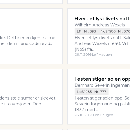
Hvert et lys i livets natt
Wilhelm Andreas Wexels
LR
· Nr.
393
NoS 1985
· Nr.
37
ke. Dette er en kjent salme
Hvert et lys i livets natt. 
inner den i Landstads revid..
Andreas Wexels i 1840. Vi 
(NoS) fra..
09.11.2016
·
Leif Haugen
I østen stiger solen op
Bernhard Severin Ingema
NoS 1985
· Nr.
777
dens sæle sumar er skrevet
I østen stiger solen opp. S
er i to versjoner. Den
Severin Ingemann og publis
1837 med ..
28.10.2013
·
Leif Haugen