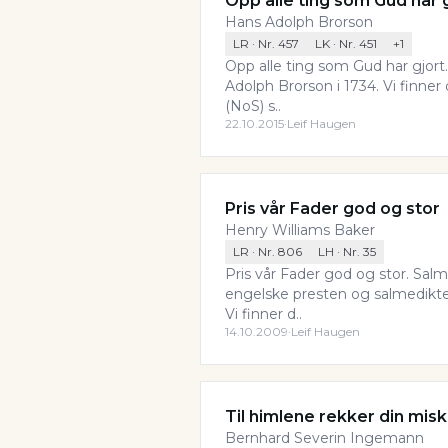
Opp alle ting som Gud har 
Hans Adolph Brorson
LR
· Nr.
457
LK
· Nr.
451
+
1
Opp alle ting som Gud har gjort
Adolph Brorson i 1734. Vi finne
(NoS) s..
22.10.2015
·
Leif Haugen
Pris vår Fader god og stor
Henry Williams Baker
LR
· Nr.
806
LH
· Nr.
35
Pris vår Fader god og stor. Sal
engelske presten og salmedikte
Vi finner d..
14.10.2009
·
Leif Haugen
Til himlene rekker din mis
Bernhard Severin Ingemann