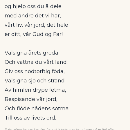
og hjelp oss du å dele
med andre det vi har,
vårt liv, vår jord, det hele
er ditt, vår Gud og Far!
Välsigna årets gröda
Och vattna du vårt land.
Giv oss nödtorftig föda,
Välsigna sjö och strand.
Av himlen drype fetma,
Bespisande vår jord,
Och flöde nådens sötma
Till oss av livets ord.
Salmeteksten er hentet fra artikkelen og kan inneholde feil eller