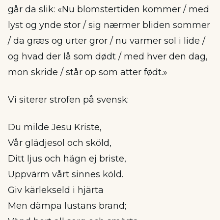
går da slik: «Nu blomstertiden kommer / med
lyst og ynde stor / sig nærmer bliden sommer
/ da græs og urter gror / nu varmer sol i lide /
og hvad der lå som dødt / med hver den dag,
mon skride / står op som atter født.»
Vi siterer strofen på svensk:
Du milde Jesu Kriste,
Vår glädjesol och sköld,
Ditt ljus och hägn ej briste,
Uppvärm vårt sinnes köld.
Giv kärlekseld i hjärta
Men dämpa lustans brand;