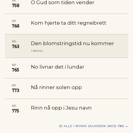
NR.
O Gud som tiden vender
758
NR.
Kom hjerte ta ditt regnebrett
760
NR.
Den blomstringstid nu kommer
763
(denne)
NR.
No livnar det i lundar
765
NR.
Nå rinner solen opp
773
NR.
Rinn nå opp i Jesu navn
775
SE ALLE I
NORSK SALMEBOK (NOS) 1985
→