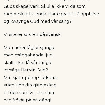
Guds skaperverk. Skulle ikke vi da som
mennesker ha enda større grad til å opphøye
og lovsynge Gud med vår sang?
Vi siterer strofen på svensk:
Man hörer fåglar sjunga
med mångahanda ljud,
skall icke då vår tunga
lovsäga Herren Gud?
Min själ, upphöj Guds ära,
stäm upp din glädjesång
till den som vill oss nära
och fröjda på en gång!