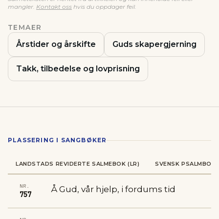
mangler.
Kontakt oss
hvis du oppdager feil.
TEMAER
Årstider og årskifte
Guds skapergjerning
Takk, tilbedelse og lovprisning
PLASSERING I SANGBØKER
LANDSTADS REVIDERTE SALMEBOK (LR)
SVENSK PSALMBOK 
NR.
Å Gud, vår hjelp, i fordums tid
757