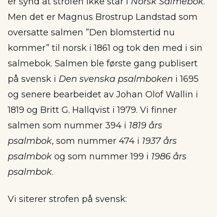
er synd at strofen ikke står i
Norsk Salmebok
.
Men det er Magnus Brostrup Landstad som
oversatte salmen ”Den blomstertid nu
kommer” til norsk i 1861 og tok den med i sin
salmebok. Salmen ble første gang publisert
på svensk i
Den svenska psalmboken
i 1695
og senere bearbeidet av Johan Olof Wallin i
1819 og Britt G. Hallqvist i 1979. Vi finner
salmen som nummer 394 i
1819 års
psalmbok
, som nummer 474 i
1937 års
psalmbok
og som nummer 199 i
1986 års
psalmbok
.
Vi siterer strofen på svensk: