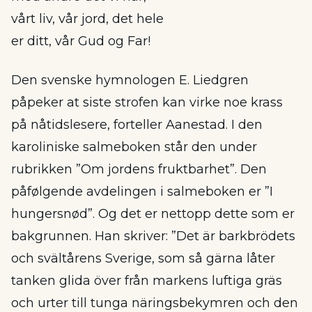
vårt liv, vår jord, det hele
er ditt, vår Gud og Far!
Den svenske hymnologen E. Liedgren
påpeker at siste strofen kan virke noe krass
på nåtidslesere, forteller Aanestad. I den
karoliniske salmeboken står den under
rubrikken ”Om jordens fruktbarhet”. Den
påfølgende avdelingen i salmeboken er ”I
hungersnød”. Og det er nettopp dette som er
bakgrunnen. Han skriver: ”Det är barkbrödets
och svältårens Sverige, som så gärna låter
tanken glida över från markens luftiga gräs
och urter till tunga näringsbekymren och den