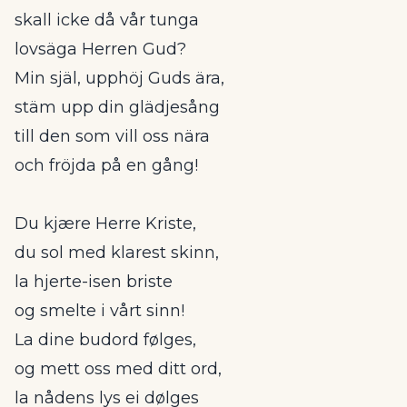
skall icke då vår tunga
lovsäga Herren Gud?
Min själ, upphöj Guds ära,
stäm upp din glädjesång
till den som vill oss nära
och fröjda på en gång!
Du kjære Herre Kriste,
du sol med klarest skinn,
la hjerte-isen briste
og smelte i vårt sinn!
La dine budord følges,
og mett oss med ditt ord,
la nådens lys ei dølges