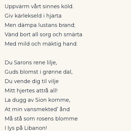
Uppvärm vårt sinnes köld.
Giv kärlekseld i hjärta
Men dämpa lustans brand;
Vänd bort all sorg och smärta
Med mild och mäktig hand.
Du Sarons rene lilje,
Guds blomst i grønne dal,
Du vende dig til vilje
Mitt hjertes attrå all!
La dugg av Sion komme,
At min vansmekted’ ånd
Må stå som rosens blomme
I lys på Libanon!