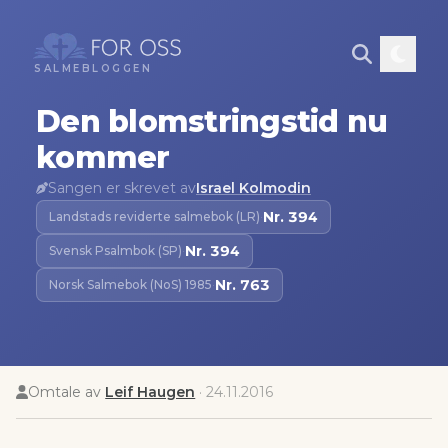
SALMEBLOGGEN
Den blomstringstid nu
kommer
Sangen er skrevet av
Israel Kolmodin
Nr.
394
Landstads reviderte salmebok (LR)
·
Nr.
394
Svensk Psalmbok (SP)
·
Nr.
763
Norsk Salmebok (NoS) 1985
·
Omtale av
Leif Haugen
·
24.11.2016