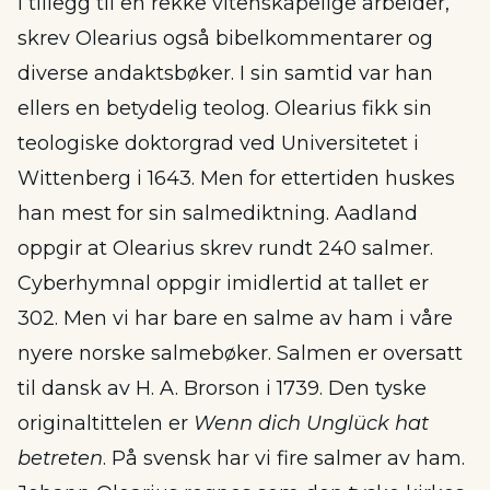
I tillegg til en rekke vitenskapelige arbeider,
skrev Olearius også bibelkommentarer og
diverse andaktsbøker. I sin samtid var han
ellers en betydelig teolog. Olearius fikk sin
teologiske doktorgrad ved Universitetet i
Wittenberg i 1643. Men for ettertiden huskes
han mest for sin salmediktning. Aadland
oppgir at Olearius skrev rundt 240 salmer.
Cyberhymnal oppgir imidlertid at tallet er
302. Men vi har bare en salme av ham i våre
nyere norske salmebøker. Salmen er oversatt
til dansk av H. A. Brorson i 1739. Den tyske
originaltittelen er
Wenn dich Unglück hat
betreten
. På svensk har vi fire salmer av ham.