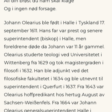
All din brøst du ham skal klage
Og i ingen nød forsage.
Johann Olearius ble født i Halle i Tyskland 17.
september 1611. Hans far var prest og senere
superintendent (biskop) i Halle, men
foreldrene døde da Johann var 11 år gammel.
Olearius studerte teologi ved Universitetet i
Wittenberg fra 1629 og tok magistergraden i
filosofi i 1632. Han ble adjunkt ved det
filosofiske fakultetet i 1634 og ble utnevnt til
superintendent i Querfurt i 1637. Fra 1643 var
Olearius hoffpredikant hos hertug August av
Sachsen-Weißenfels. Fra 1664 var Johann
Olearius generalsuperintendent Halle i