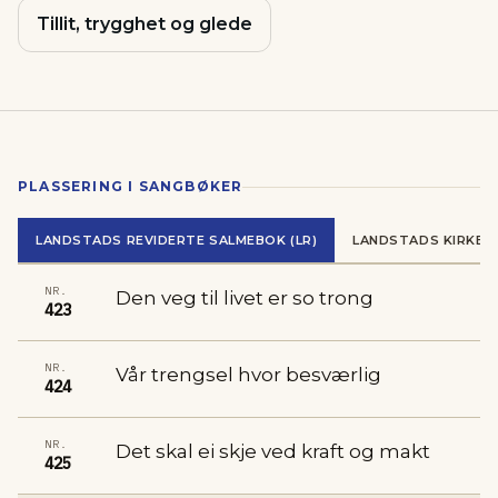
Tillit, trygghet og glede
PLASSERING I SANGBØKER
LANDSTADS REVIDERTE SALMEBOK (LR)
LANDSTADS KIRKES
NR.
Den veg til livet er so trong
423
NR.
Vår trengsel hvor besværlig
424
NR.
Det skal ei skje ved kraft og makt
425