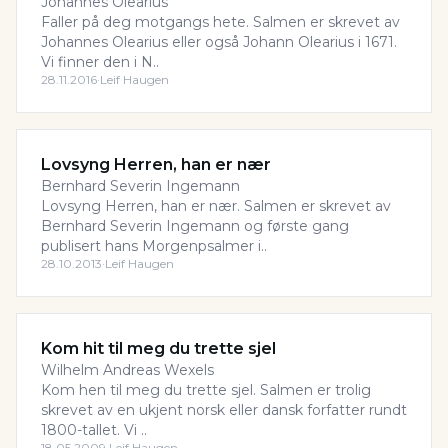
Johannes Olearius
Faller på deg motgangs hete. Salmen er skrevet av
Johannes Olearius eller også Johann Olearius i 1671.
Vi finner den i N..
28.11.2016
·
Leif Haugen
Lovsyng Herren, han er nær
Bernhard Severin Ingemann
Lovsyng Herren, han er nær. Salmen er skrevet av
Bernhard Severin Ingemann og første gang
publisert hans Morgenpsalmer i..
28.10.2013
·
Leif Haugen
Kom hit til meg du trette sjel
Wilhelm Andreas Wexels
Kom hen til meg du trette sjel. Salmen er trolig
skrevet av en ukjent norsk eller dansk forfatter rundt
1800-tallet. Vi ..
18.05.2009
·
Leif Haugen