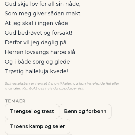
Gud skje lov for all sin nåde,
Som meg giver sådan makt
At jeg skal i ingen våde
Gud bedrøvet og forsakt!
Derfor vil jeg daglig på
Herren lovsangs harpe slå
Og i både sorg og glede
Trøstig halleluja kvede!
Salmeteksten er hentet fra artikkelen og kan inneholde feil eller
mangler.
Kontakt oss
hvis du oppdager feil.
TEMAER
Trengsel og trøst
Bønn og forbønn
Troens kamp og seier