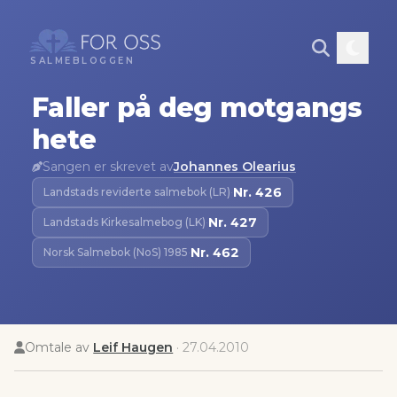
SALMEBLOGGEN
Faller på deg motgangs
hete
Sangen er skrevet av
Johannes Olearius
Nr.
426
Landstads reviderte salmebok (LR)
·
Nr.
427
Landstads Kirkesalmebog (LK)
·
Nr.
462
Norsk Salmebok (NoS) 1985
·
Omtale av
Leif Haugen
·
27.04.2010