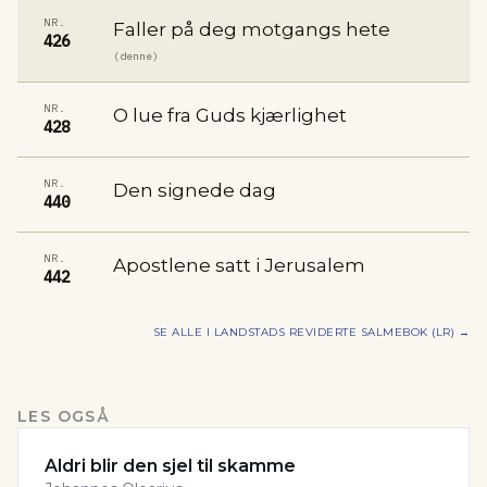
NR.
Faller på deg motgangs hete
426
(denne)
NR.
O lue fra Guds kjærlighet
428
NR.
Den signede dag
440
NR.
Apostlene satt i Jerusalem
442
SE ALLE I
LANDSTADS REVIDERTE SALMEBOK (LR)
→
LES OGSÅ
Aldri blir den sjel til skamme