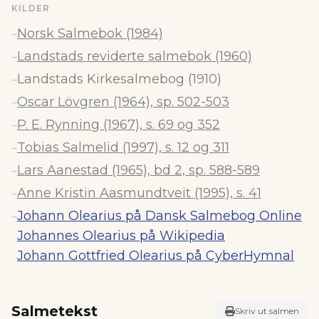
KILDER
Norsk Salmebok (1984)
–
Landstads reviderte salmebok (1960)
–
Landstads Kirkesalmebog (1910)
–
Oscar Lövgren (1964), sp. 502-503
–
P. E. Rynning (1967), s. 69 og 352
–
Tobias Salmelid (1997), s. 12 og 311
–
Lars Aanestad (1965), bd 2, sp. 588-589
–
Anne Kristin Aasmundtveit (1995), s. 41
–
Johann Olearius på Dansk Salmebog Online
–
Johannes Olearius på Wikipedia
Johann Gottfried Olearius på CyberHymnal
Salmetekst
Skriv ut salmen