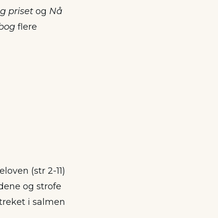
g priset
og
Nå
bog
flere
oven (str 2-11)
udene og strofe
treket i salmen