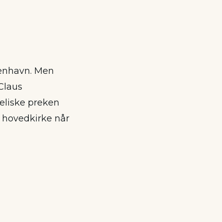
enhavn. Men
Claus
geliske preken
ns hovedkirke når