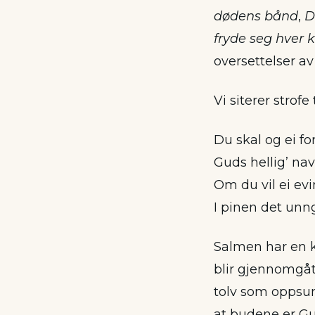
dødens bånd
,
D
fryde seg hver 
oversettelser av
Vi siterer strofe 
Du skal og ei fo
Guds hellig’ nav
Om du vil ei evi
I pinen det unng
Salmen har en kl
blir gjennomgått
tolv som oppsum
at budene er Gud