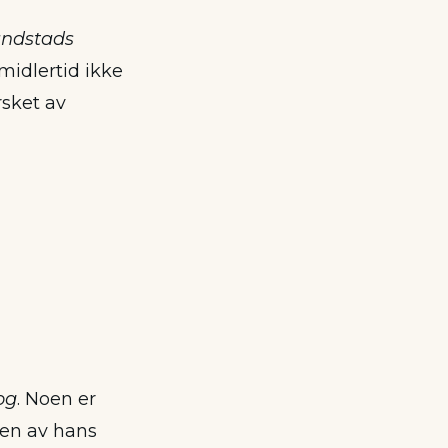
ndstads
midlertid ikke
rsket av
og
. Noen er
gen av hans