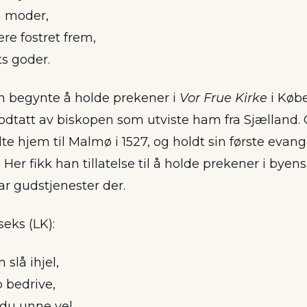
n moder,
e fostret frem,
ts goder.
n begynte å holde prekener i
Vor Frue Kirke
i Køb
godtatt av biskopen som utviste ham fra Sjælland. 
e hjem til Malmø i 1527, og holdt sin første evan
. Her fikk han tillatelse til å holde prekener i bye
var gudstjenester der.
seks (LK):
 slå ihjel,
 bedrive,
 du unne vel,