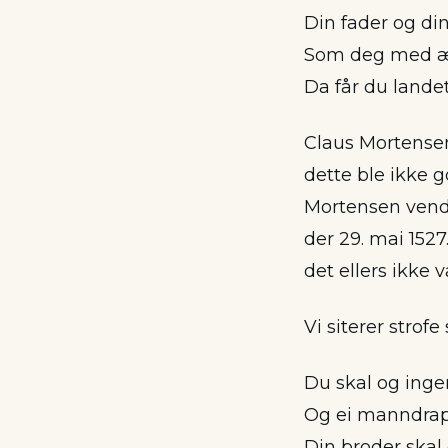
Din fader og di
Som deg med ær
Da får du lande
Claus Mortense
dette ble ikke 
Mortensen vendt
der 29. mai 1527
det ellers ikke 
Vi siterer strofe 
Du skal og ingen
Og ei manndrap
Din broder skal