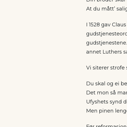
At du mått’ salig
I 1528 gav Clau
gudstjenesteord
gudstjenestene.
annet Luthers s
Vi siterer strofe 
Du skal og ei be
Det mon så ma
Ufyshets synd d
Men pinen lenge
Før reformasjo