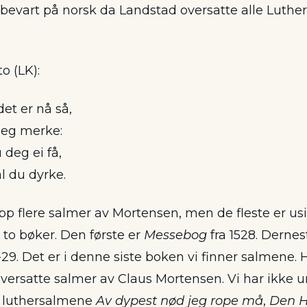
r bevart på norsk da Landstad oversatte alle Luthe
to (LK):
det er nå så,
deg merke:
deg ei få,
 du dyrke.
pp flere salmer av Mortensen, men de fleste er usi
to bøker. Den første er
Messebog
fra 1528. Derne
-29. Det er i denne siste boken vi finner salmene.
versatte salmer av Claus Mortensen. Vi har ikke u
 luthersalmene
Av dypest nød jeg rope må
,
Den He