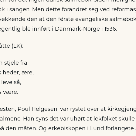
ok i sangen. Men dette forandret seg ved reformas
svekkende den at den første evangeliske salmeboke
gentlig ble innført i Danmark-Norge i 1536.
åtte (LK):
 stjele fra
 heder, ære,
 leve så,
s være.
esten, Poul Helgesen, var rystet over at kirkegjen
lmene. Han syns det var uhørt at lekfolket skulle 
å den måten. Og erkebiskopen i Lund forlangete 