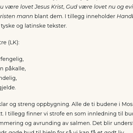
u være lovet Jesus Krist
,
Gud være lovet nu og evi
kristen mann
blant dem. I tillegg inneholder
Hand
 tyske og latinske tekster.
tre (LK):
rfengelig,
n påkalle,
ndelig,
jelde.
ar og streng oppbygning. Alle de ti budene i Mosel
. I tillegg finner vi strofe en som innledning til b
mering og avrunding av salmen. Det blir unders
s gode bud til hjelp for så vi kan få et godt liv.