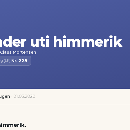
der uti himmerik
Claus Mortensen
Nr.
228
g (LK)
·
augen
·
01.03.2020
himmerik.