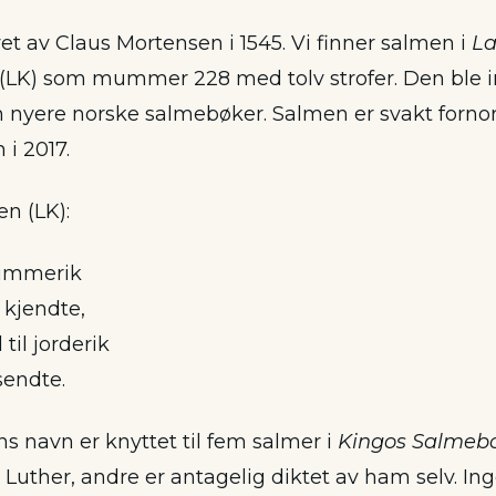
et av Claus Mortensen i 1545. Vi finner salmen i
La
(LK) som mummer 228 med tolv strofer. Den ble i
en nyere norske salmebøker. Salmen er svakt forno
i 2017.
en (LK):
himmerik
s kjendte,
til jorderik
sendte.
s navn er knyttet til fem salmer i
Kingos Salmeb
a Luther, andre er antagelig diktet av ham selv. In