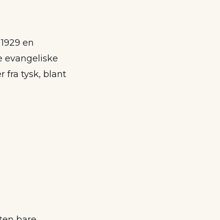
 1929 en
e evangeliske
fra tysk, blant
ten bare