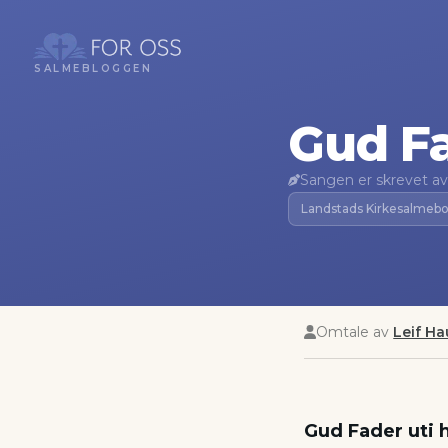
SALMEBLOGGEN
Gud Fa
Sangen er skrevet av
Landstads Kirkesalmebo
Omtale av
Leif H
Gud Fader uti 