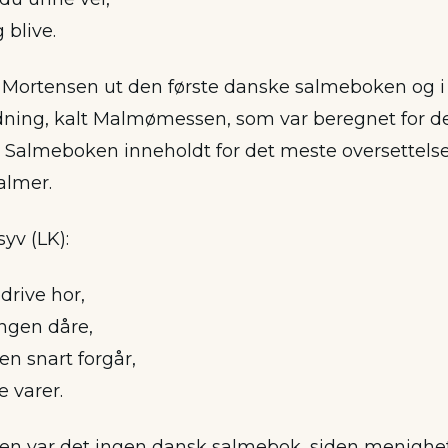
 blive.
s Mortensen ut den første danske salmeboken og i
ning, kalt Malmømessen, som var beregnet for d
 Salmeboken inneholdt for det meste oversettelser 
almer.
syv (LK):
drive hor,
ngen dåre,
en snart forgår,
 varer.
nen var det ingen dansk salmebok, siden menighe