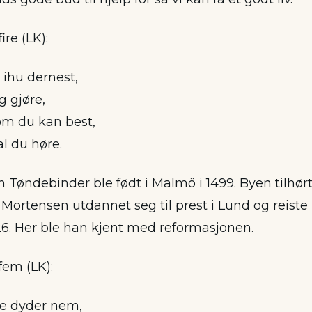
fire (LK):
ihu dernest,
g gjøre,
om du kan best,
l du høre.
 Tøndebinder ble født i Malmö i 1499. Byen tilhø
ortensen utdannet seg til prest i Lund og reiste p
6. Her ble han kjent med reformasjonen.
 fem (LK):
de dyder nem,