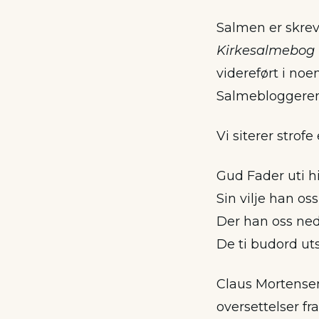
Salmen er skrev
Kirkesalmebog
videreført i no
Salmebloggeren 
Vi siterer strofe 
Gud Fader uti 
Sin vilje han os
Der han oss ned 
De ti budord ut
Claus Mortensen
oversettelser fr