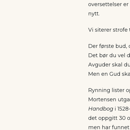
oversettelser e
nytt.
Vi siterer strofe 
Der første bud, 
Det bør du vel 
Avguder skal du 
Men en Gud skal
Rynning lister o
Mortensen utga 
Handbog
i 1528
det oppgitt 30 o
men har funnet