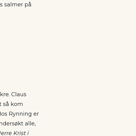
rs salmer på
kre. Claus
st så kom
 Hos Rynning er
ndersøkt alle,
rre Krist i