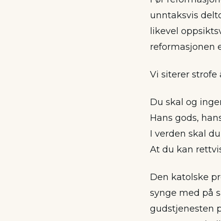
unntaksvis delt
likevel oppsikt
reformasjonen e
Vi siterer strofe 
Du skal og ingen
Hans gods, hans
I verden skal du
At du kan rettvi
Den katolske pr
synge med på sa
gudstjenesten p