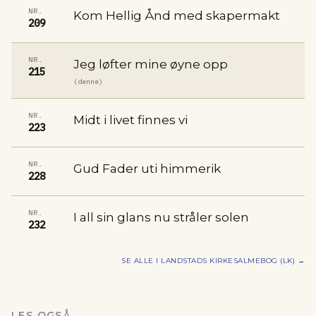
NR.
Kom Hellig Ånd med skapermakt
209
NR.
Jeg løfter mine øyne opp
215
(denne)
NR.
Midt i livet finnes vi
223
NR.
Gud Fader uti himmerik
228
NR.
I all sin glans nu stråler solen
232
SE ALLE I
LANDSTADS KIRKESALMEBOG (LK)
→
LES OGSÅ