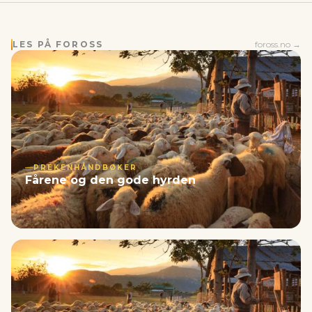
LES PÅ FOROSS
foross.no →
PREKENHÅNDBØKER
Fårene og den gode hyrden