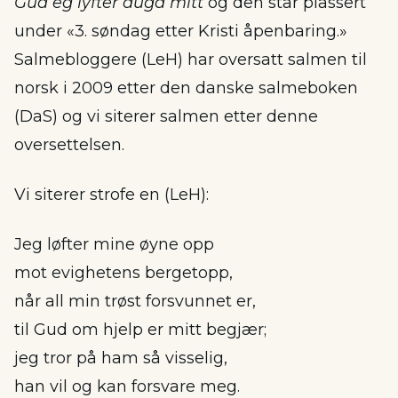
Gud eg lyfter auga mitt
og den står plassert
under «3. søndag etter Kristi åpenbaring.»
Salmebloggere (LeH) har oversatt salmen til
norsk i 2009 etter den danske salmeboken
(DaS) og vi siterer salmen etter denne
oversettelsen.
Vi siterer strofe en (LeH):
Jeg løfter mine øyne opp
mot evighetens bergetopp,
når all min trøst forsvunnet er,
til Gud om hjelp er mitt begjær;
jeg tror på ham så visselig,
han vil og kan forsvare meg.