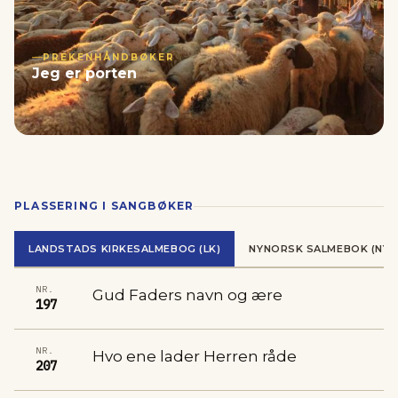
PREKENHÅNDBØKER
Jeg er porten
PLASSERING I SANGBØKER
LANDSTADS KIRKESALMEBOG (LK)
NYNORSK SALMEBOK (NYS
NR.
Gud Faders navn og ære
197
NR.
Hvo ene lader Herren råde
207