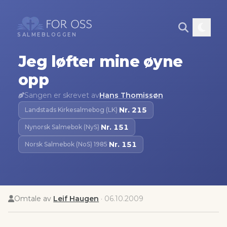
SALMEBLOGGEN
Jeg løfter mine øyne
opp
Sangen er skrevet av
Hans Thomissøn
Nr.
215
Landstads Kirkesalmebog (LK)
·
Nr.
151
Nynorsk Salmebok (NyS)
·
Nr.
151
Norsk Salmebok (NoS) 1985
·
Omtale av
Leif Haugen
·
06.10.2009