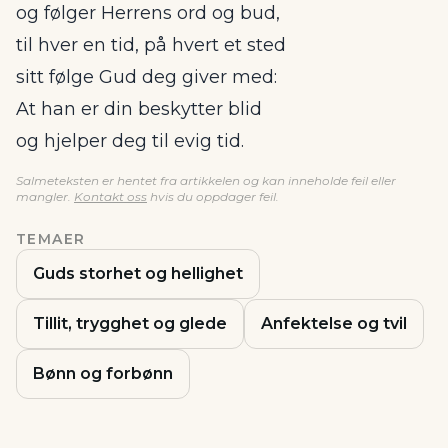
og følger Herrens ord og bud,
til hver en tid, på hvert et sted
sitt følge Gud deg giver med:
At han er din beskytter blid
og hjelper deg til evig tid.
Salmeteksten er hentet fra artikkelen og kan inneholde feil eller
mangler.
Kontakt oss
hvis du oppdager feil.
TEMAER
Guds storhet og hellighet
Tillit, trygghet og glede
Anfektelse og tvil
Bønn og forbønn