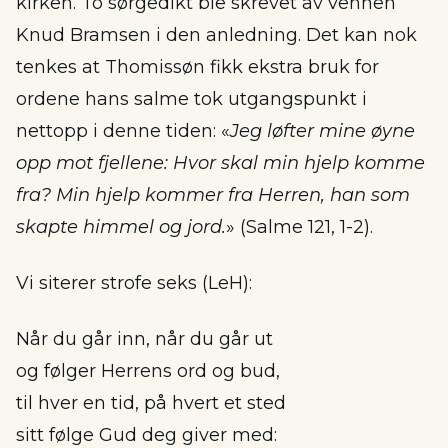
kirken. To sørgedikt ble skrevet av vennen
Knud Bramsen i den anledning. Det kan nok
tenkes at Thomissøn fikk ekstra bruk for
ordene hans salme tok utgangspunkt i
nettopp i denne tiden: «
Jeg løfter mine øyne
opp mot fjellene: Hvor skal min hjelp komme
fra? Min hjelp kommer fra Herren, han som
skapte himmel og jord.
» (Salme 121, 1-2).
Vi siterer strofe seks (LeH):
Når du går inn, når du går ut
og følger Herrens ord og bud,
til hver en tid, på hvert et sted
sitt følge Gud deg giver med: