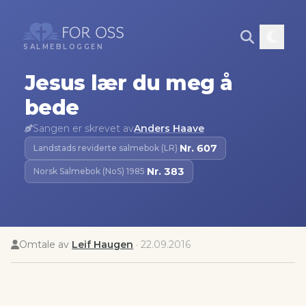
SALMEBLOGGEN
Jesus lær du meg å
bede
Sangen er skrevet av
Anders Haave
Nr.
607
Landstads reviderte salmebok (LR)
·
Nr.
383
Norsk Salmebok (NoS) 1985
·
Omtale av
Leif Haugen
·
22.09.2016