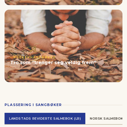
PREKENHÅNDBØKER
Tro som “trenger seg veldig frem”
PLASSERING I SANGBØKER
LANDSTADS REVIDERTE SALMEBOK (LR)
NORSK SALMEBOK (N