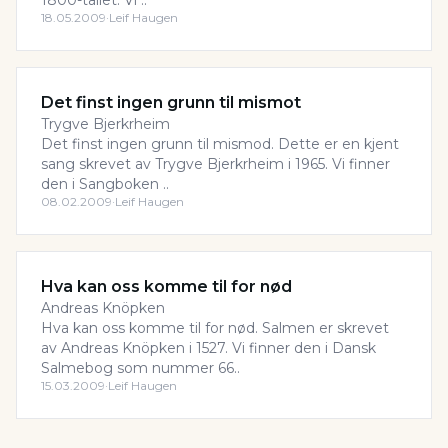
1800-tallet. Vi ..
18.05.2009
·
Leif Haugen
Det finst ingen grunn til mismot
Trygve Bjerkrheim
Det finst ingen grunn til mismod. Dette er en kjent
sang skrevet av Trygve Bjerkrheim i 1965. Vi finner
den i Sangboken ..
08.02.2009
·
Leif Haugen
Hva kan oss komme til for nød
Andreas Knöpken
Hva kan oss komme til for nød. Salmen er skrevet
av Andreas Knöpken i 1527. Vi finner den i Dansk
Salmebog som nummer 66..
15.03.2009
·
Leif Haugen