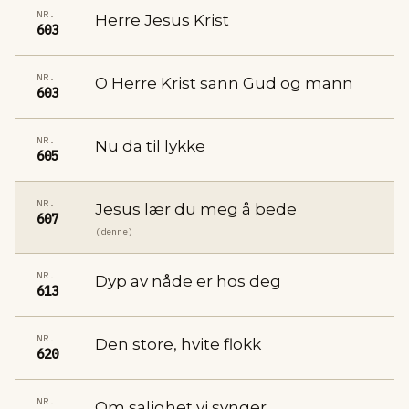
NR.
Herre Jesus Krist
603
NR.
O Herre Krist sann Gud og mann
603
NR.
Nu da til lykke
605
NR.
Jesus lær du meg å bede
607
(denne)
NR.
Dyp av nåde er hos deg
613
NR.
Den store, hvite flokk
620
NR.
Om salighet vi synger