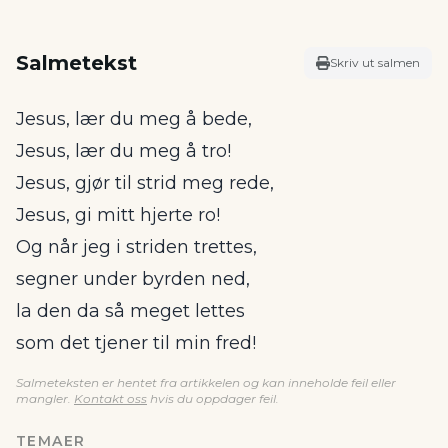
Salmetekst
Skriv ut salmen
Jesus, lær du meg å bede,
Jesus, lær du meg å tro!
Jesus, gjør til strid meg rede,
Jesus, gi mitt hjerte ro!
Og når jeg i striden trettes,
segner under byrden ned,
la den da så meget lettes
som det tjener til min fred!
Salmeteksten er hentet fra artikkelen og kan inneholde feil eller
mangler.
Kontakt oss
hvis du oppdager feil.
TEMAER