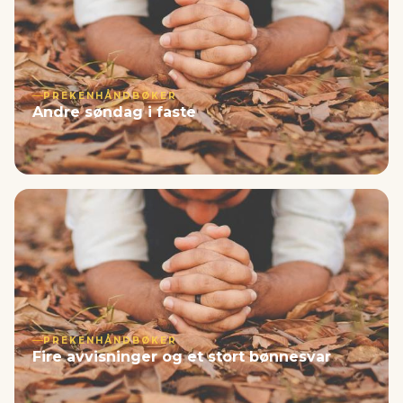
PREKENHÅNDBØKER
Andre søndag i faste
PREKENHÅNDBØKER
Fire avvisninger og et stort bønnesvar