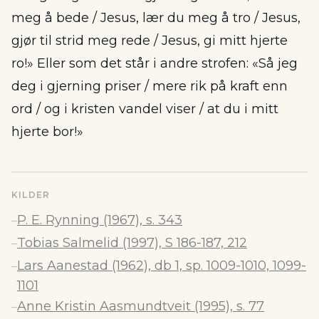
meg å bede / Jesus, lær du meg å tro / Jesus,
gjør til strid meg rede / Jesus, gi mitt hjerte
ro!» Eller som det står i andre strofen: «Så jeg
deg i gjerning priser / mere rik på kraft enn
ord / og i kristen vandel viser / at du i mitt
hjerte bor!»
KILDER
P. E. Rynning (1967), s. 343
–
Tobias Salmelid (1997), S 186-187, 212
–
Lars Aanestad (1962), db 1, sp. 1009-1010, 1099-
–
1101
Anne Kristin Aasmundtveit (1995), s. 77
–