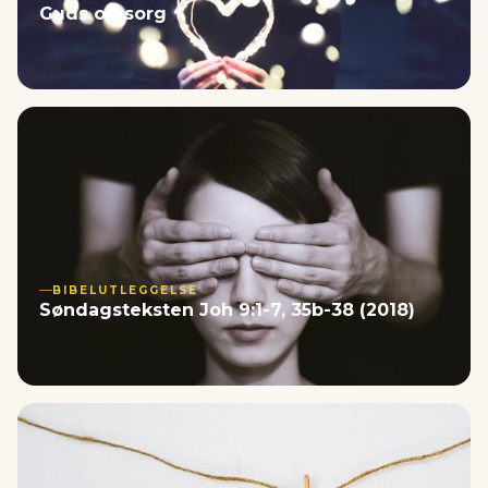
Guds omsorg
BIBELUTLEGGELSE
Søndagsteksten Joh 9:1-7, 35b-38 (2018)