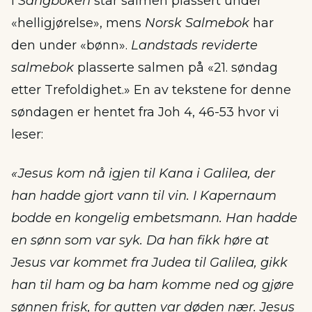
I
Sangboken
står salmen plassert under
«helligjørelse», mens
Norsk Salmebok
har
den under «bønn».
Landstads reviderte
salmebok
plasserte salmen på «21. søndag
etter Trefoldighet.» En av tekstene for denne
søndagen er hentet fra Joh 4, 46-53 hvor vi
leser:
«Jesus kom nå igjen til Kana i Galilea, der
han hadde gjort vann til vin. I Kapernaum
bodde en kongelig embetsmann. Han hadde
en sønn som var syk. Da han fikk høre at
Jesus var kommet fra Judea til Galilea, gikk
han til ham og ba ham komme ned og gjøre
sønnen frisk, for gutten var døden nær. Jesus