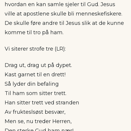
hvordan en kan samle sjeler til Gud. Jesus
ville at apostlene skulle bli menneskefiskere.
De skulle føre andre til Jesus slik at de kunne
komme til tro på ham.
Vi siterer strofe tre (LR):
Drag ut, drag ut på dypet.
Kast garnet til en drett!
Så lyder din befaling
Til ham som sitter trett.
Han sitter trett ved stranden
Av frukteslsøst besvær,
Men se, nu treder Herren,
Den sterke Gud ham nær!