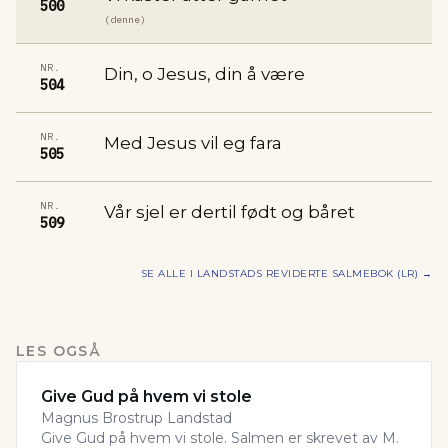
500
(denne)
NR.
Din, o Jesus, din å være
504
NR.
Med Jesus vil eg fara
505
NR.
Vår sjel er dertil født og båret
509
SE ALLE I
LANDSTADS REVIDERTE SALMEBOK (LR)
→
LES OGSÅ
Give Gud på hvem vi stole
Magnus Brostrup Landstad
Give Gud på hvem vi stole. Salmen er skrevet av M.