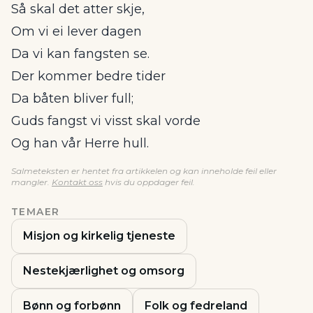
Så skal det atter skje,
Om vi ei lever dagen
Da vi kan fangsten se.
Der kommer bedre tider
Da båten bliver full;
Guds fangst vi visst skal vorde
Og han vår Herre hull.
Salmeteksten er hentet fra artikkelen og kan inneholde feil eller
mangler.
Kontakt oss
hvis du oppdager feil.
TEMAER
Misjon og kirkelig tjeneste
Nestekjærlighet og omsorg
Bønn og forbønn
Folk og fedreland