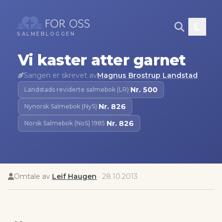
SALMEBLOGGEN
Vi kaster atter garnet
Sangen er skrevet av
Magnus Brostrup Landstad
Nr.
500
Landstads reviderte salmebok (LR)
·
Nr.
826
Nynorsk Salmebok (NyS)
·
Nr.
826
Norsk Salmebok (NoS) 1985
·
Omtale av
Leif Haugen
·
28.10.2013