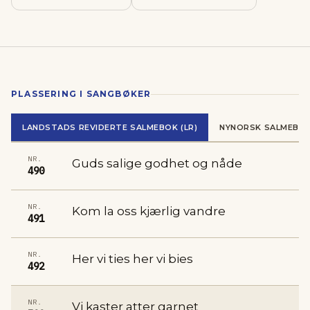
PLASSERING I SANGBØKER
LANDSTADS REVIDERTE SALMEBOK (LR)
NYNORSK SALMEBOK
NR.
Guds salige godhet og nåde
490
NR.
Kom la oss kjærlig vandre
491
NR.
Her vi ties her vi bies
492
NR.
Vi kaster atter garnet