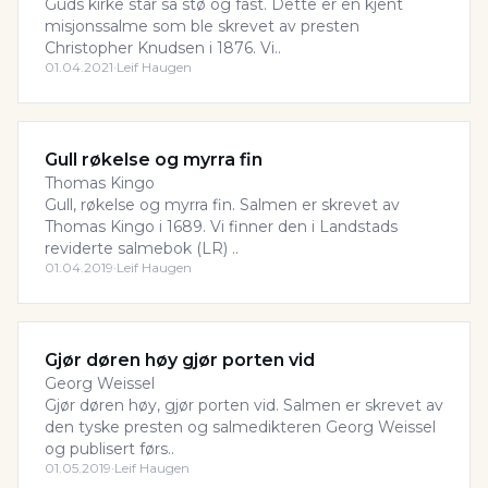
Guds kirke står så stø og fast. Dette er en kjent
misjonssalme som ble skrevet av presten
Christopher Knudsen i 1876. Vi..
01.04.2021
·
Leif Haugen
Gull røkelse og myrra fin
Thomas Kingo
Gull, røkelse og myrra fin. Salmen er skrevet av
Thomas Kingo i 1689. Vi finner den i Landstads
reviderte salmebok (LR) ..
01.04.2019
·
Leif Haugen
Gjør døren høy gjør porten vid
Georg Weissel
Gjør døren høy, gjør porten vid. Salmen er skrevet av
den tyske presten og salmedikteren Georg Weissel
og publisert førs..
01.05.2019
·
Leif Haugen