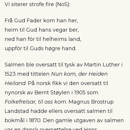
Vi siterer strofe fire (NoS):
Frå Gud Fader kom han her,
heim til Gud hans vegar ber,
ned han fór til helheims land,
uppfór til Guds høgre hand.
Salmen ble oversatt til tysk av Martin Luther i
1523 med tittelen
Nun kom, der Heiden
Heiland
. På norsk fikk vi den oversatt til
nynorsk av Bernt Støylen i 1905 som
Folkefrelsar, til oss kom
. Magnus Brostrup
Landstad hadde ellers oversatt salmen til
bokmål i 1870. Den gamle utgaven av salmen
var en dansk oversettelse ved Hans