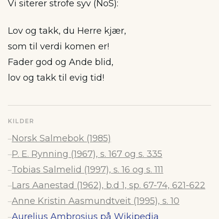
Vi siterer strofe syv (NoS):
Lov og takk, du Herre kjær,
som til verdi komen er!
Fader god og Ande blid,
lov og takk til evig tid!
KILDER
Norsk Salmebok (1985)
–
P. E. Rynning (1967), s. 167 og s. 335
–
Tobias Salmelid (1997), s. 16 og s. 111
–
Lars Aanestad (1962), b.d 1, sp. 67-74, 621-622
–
Anne Kristin Aasmundtveit (1995), s. 10
–
Aurelius Ambrosius på Wikipedia
–