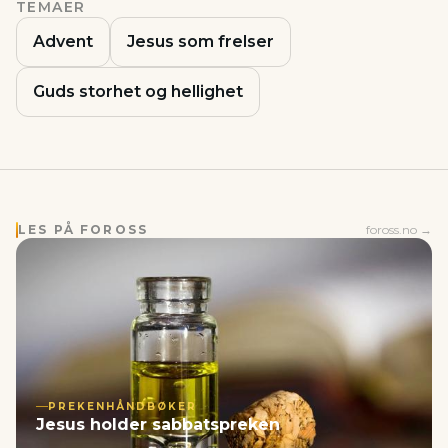
TEMAER
Advent
Jesus som frelser
Guds storhet og hellighet
LES PÅ FOROSS
foross.no →
PREKENHÅNDBØKER
Jesus holder sabbatspreken