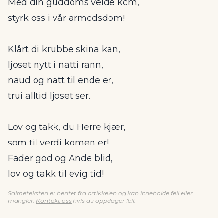
Med din guddoms velde kom,
styrk oss i vår armodsdom!
Klårt di krubbe skina kan,
ljoset nytt i natti rann,
naud og natt til ende er,
trui alltid ljoset ser.
Lov og takk, du Herre kjær,
som til verdi komen er!
Fader god og Ande blid,
lov og takk til evig tid!
Salmeteksten er hentet fra artikkelen og kan inneholde feil eller
mangler.
Kontakt oss
hvis du oppdager feil.