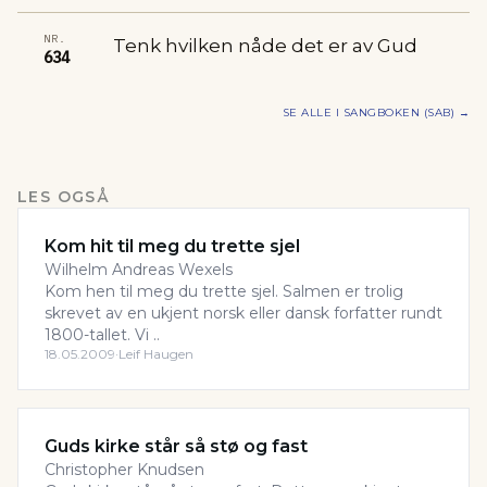
NR.
Tenk hvilken nåde det er av Gud
634
SE ALLE I
SANGBOKEN (SAB)
→
LES OGSÅ
Kom hit til meg du trette sjel
Wilhelm Andreas Wexels
Kom hen til meg du trette sjel. Salmen er trolig
skrevet av en ukjent norsk eller dansk forfatter rundt
1800-tallet. Vi ..
18.05.2009
·
Leif Haugen
Guds kirke står så stø og fast
Christopher Knudsen