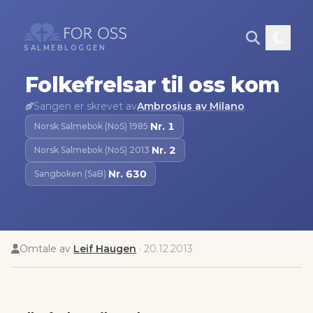
SALMEBLOGGEN
Folkefrelsar til oss kom
Sangen er skrevet av
Ambrosius av Milano
Nr.
1
Norsk Salmebok (NoS) 1985
·
Nr.
2
Norsk Salmebok (NoS) 2013
·
Nr.
630
Sangboken (SaB)
·
Omtale av
Leif Haugen
·
20.12.2013