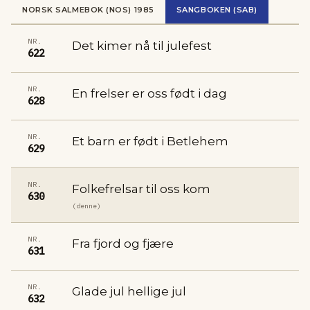
NORSK SALMEBOK (NOS) 1985
SANGBOKEN (SAB)
NR.
Det kimer nå til julefest
622
NR.
En frelser er oss født i dag
628
NR.
Et barn er født i Betlehem
629
NR.
Folkefrelsar til oss kom
630
(denne)
NR.
Fra fjord og fjære
631
NR.
Glade jul hellige jul
632