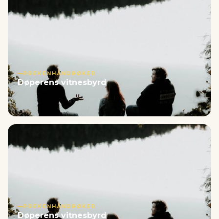
PREKENHÅNDBØKER
Døperens vitnesbyrd
PREKENHÅNDBØKER
Døperens vitnesbyrd