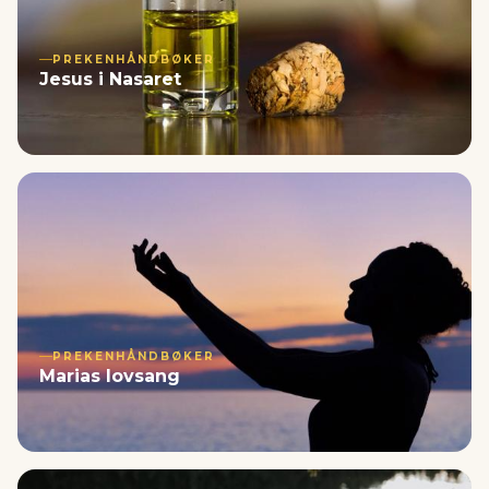
PREKENHÅNDBØKER
Jesus i Nasaret
PREKENHÅNDBØKER
Marias lovsang