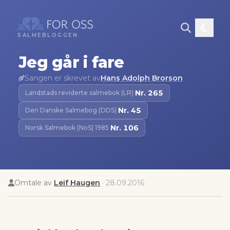
SALMEBLOGGEN
Jeg går i fare
Sangen er skrevet av
Hans Adolph Brorson
Nr.
265
Landstads reviderte salmebok (LR)
·
Nr.
45
Den Danske Salmebog (DDS)
·
Nr.
106
Norsk Salmebok (NoS) 1985
·
Omtale av
Leif Haugen
·
28.09.2016