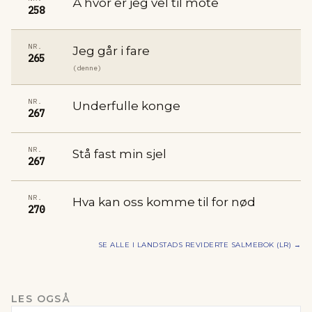
Å hvor er jeg vel til mote
258
NR.
Jeg går i fare
265
(denne)
NR.
Underfulle konge
267
NR.
Stå fast min sjel
267
NR.
Hva kan oss komme til for nød
270
SE ALLE I
LANDSTADS REVIDERTE SALMEBOK (LR)
→
LES OGSÅ