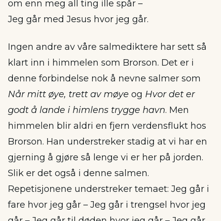
om enn meg all ting ille spår –
Jeg går med Jesus hvor jeg går.
Ingen andre av våre salmediktere har sett så
klart inn i himmelen som Brorson. Det er i
denne forbindelse nok å nevne salmer som
Når mitt øye, trett av møye
og
Hvor det er
godt å lande i himlens trygge havn
. Men
himmelen blir aldri en fjern verdensflukt hos
Brorson. Han understreker stadig at vi har en
gjerning å gjøre så lenge vi er her på jorden.
Slik er det også i denne salmen.
Repetisjonene understreker temaet: Jeg går i
fare hvor jeg går – Jeg går i trengsel hvor jeg
går – Jeg går til døden hvor jeg går – Jeg går