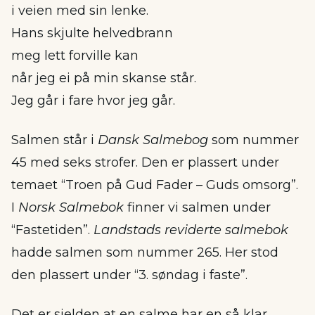
i veien med sin lenke.
Hans skjulte helvedbrann
meg lett forville kan
når jeg ei på min skanse står.
Jeg går i fare hvor jeg går.
Salmen står i
Dansk Salmebog
som nummer
45 med seks strofer. Den er plassert under
temaet “Troen på Gud Fader – Guds omsorg”.
I
Norsk Salmebok
finner vi salmen under
“Fastetiden”.
Landstads reviderte salmebok
hadde salmen som nummer 265. Her stod
den plassert under “3. søndag i faste”.
Det er sjelden at en salme har en så klar