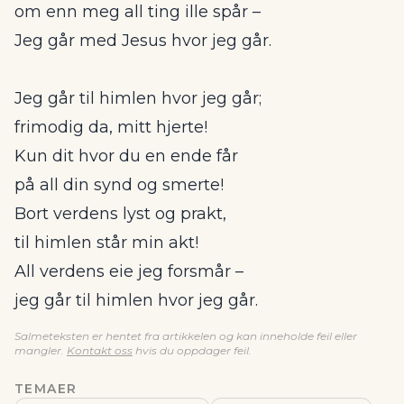
om enn meg all ting ille spår –
Jeg går med Jesus hvor jeg går.
Jeg går til himlen hvor jeg går;
frimodig da, mitt hjerte!
Kun dit hvor du en ende får
på all din synd og smerte!
Bort verdens lyst og prakt,
til himlen står min akt!
All verdens eie jeg forsmår –
jeg går til himlen hvor jeg går.
Salmeteksten er hentet fra artikkelen og kan inneholde feil eller
mangler.
Kontakt oss
hvis du oppdager feil.
TEMAER