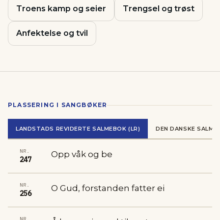
Troens kamp og seier
Trengsel og trøst
Anfektelse og tvil
PLASSERING I SANGBØKER
LANDSTADS REVIDERTE SALMEBOK (LR)
DEN DANSKE SALME
NR.
Opp våk og be
247
NR.
O Gud, forstanden fatter ei
256
NR.