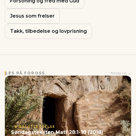
Forsoning og fred med Gud
Jesus som frelser
Takk, tilbedelse og lovprisning
LES PÅ FOROSS
foross.no →
BIBELUTLEGGELSE
Søndagsteksten Matt 28:1-10 (2018)