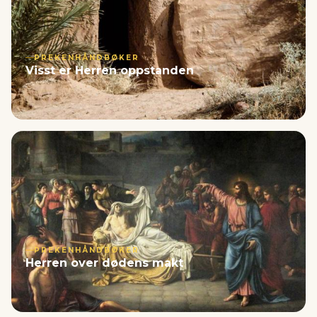
PREKENHÅNDBØKER
Visst er Herren oppstanden
PREKENHÅNDBØKER
Herren over dødens makt