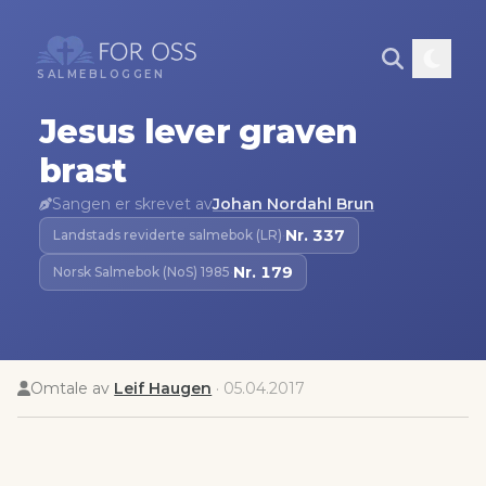
SALMEBLOGGEN
Jesus lever graven
brast
Sangen er skrevet av
Johan Nordahl Brun
Nr.
337
Landstads reviderte salmebok (LR)
·
Nr.
179
Norsk Salmebok (NoS) 1985
·
Omtale av
Leif Haugen
·
05.04.2017