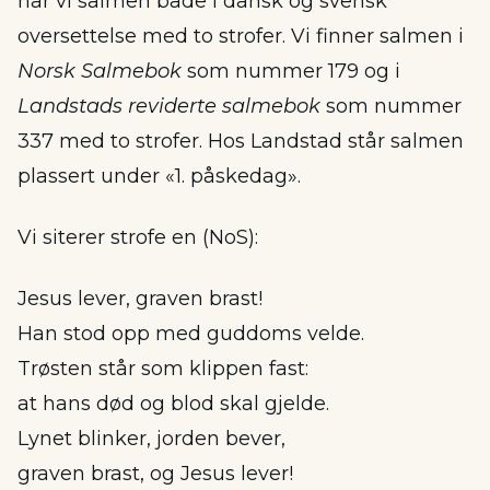
har vi salmen både i dansk og svensk
oversettelse med to strofer. Vi finner salmen i
Norsk Salmebok
som nummer 179 og i
Landstads reviderte salmebok
som nummer
337 med to strofer. Hos Landstad står salmen
plassert under «1. påskedag».
Vi siterer strofe en (NoS):
Jesus lever, graven brast!
Han stod opp med guddoms velde.
Trøsten står som klippen fast:
at hans død og blod skal gjelde.
Lynet blinker, jorden bever,
graven brast, og Jesus lever!