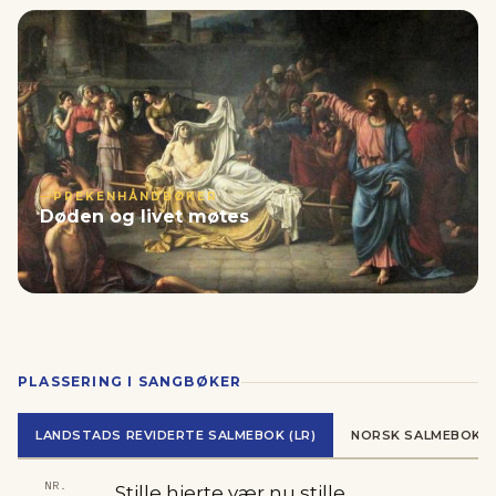
PREKENHÅNDBØKER
Døden og livet møtes
PLASSERING I SANGBØKER
LANDSTADS REVIDERTE SALMEBOK (LR)
NORSK SALMEBOK (N
NR.
Stille hjerte vær nu stille