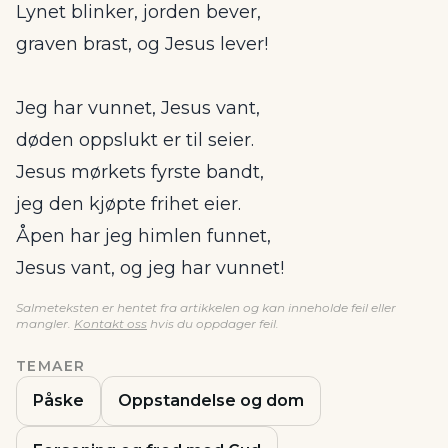
Lynet blinker, jorden bever,
graven brast, og Jesus lever!
Jeg har vunnet, Jesus vant,
døden oppslukt er til seier.
Jesus mørkets fyrste bandt,
jeg den kjøpte frihet eier.
Åpen har jeg himlen funnet,
Jesus vant, og jeg har vunnet!
Salmeteksten er hentet fra artikkelen og kan inneholde feil eller
mangler.
Kontakt oss
hvis du oppdager feil.
TEMAER
Påske
Oppstandelse og dom