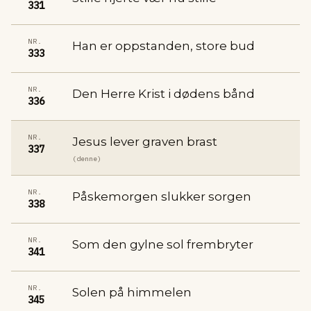
331
NR.
Han er oppstanden, store bud
333
NR.
Den Herre Krist i dødens bånd
336
NR.
Jesus lever graven brast
337
(denne)
NR.
Påskemorgen slukker sorgen
338
NR.
Som den gylne sol frembryter
341
NR.
Solen på himmelen
345