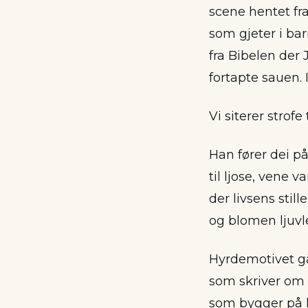
scene hentet fra
som gjeter i ba
fra Bibelen der
fortapte sauen. I
Vi siterer strofe 
Han fører dei p
til ljose, vene v
der livsens still
og blomen ljuvl
Hyrdemotivet går
som skriver om h
som bygger på 