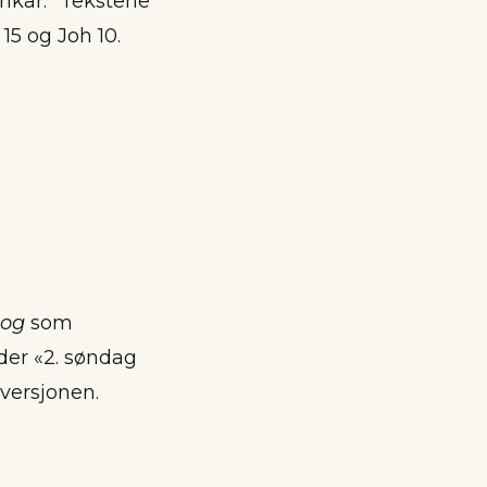
ankar.” Tekstene
 15 og Joh 10.
bog
som
der «2. søndag
lversjonen.