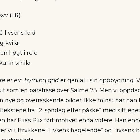
syv (LR):
 livsens leid
g kvila,
en høgt i reid
 kann smila.
re er ein hyrding god
er genial i sin oppbygning. V
 ut som en parafrase over Salme 23. Men vi oppdage
en nye og overraskende bilder. Ikke minst har han k
ekstene fra ”2. søndag etter påske” med sitt eget 
n har Elias Blix ført motivet enda videre. Han en
ner vi uttrykkene “Livsens hagelende” og “livsens 