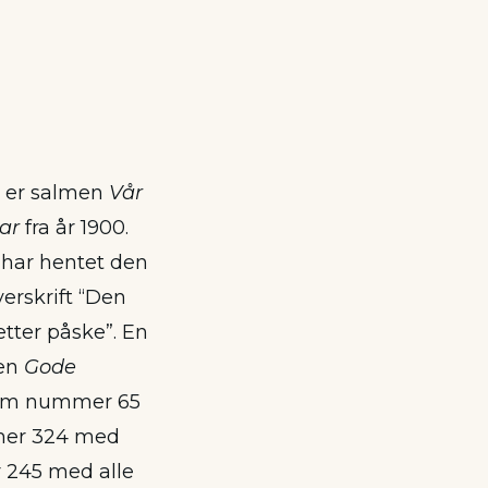
, er salmen
Vår
ar
fra år 1900.
 har hentet den
verskrift “Den
tter påske”. En
men
Gode
som nummer 65
er 324 med
245 med alle