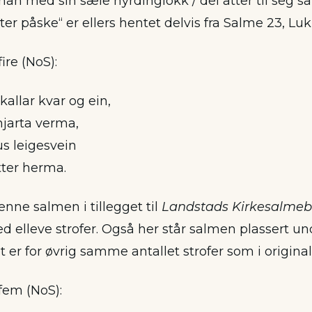
/ han med sin sæle hyrdinglokk / dei atter til seg s
ter påske“ er ellers hentet delvis fra Salme 23, Luk
fire (NoS):
llar kvar og ein,
hjarta verma,
s leigesvein
tter herma.
enne salmen i tillegget til
Landstads Kirkesalme
elleve strofer. Også her står salmen plassert un
t er for øvrig samme antallet strofer som i origina
 fem (NoS):