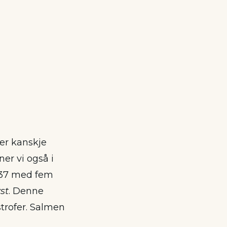
er kanskje
er vi også i
337 med fem
st
. Denne
rofer. Salmen