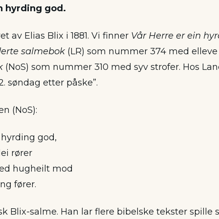
in hyrding god.
 av Elias Blix i 1881. Vi finner
Vår Herre er ein hy
derte salmebok
(LR) som nummer 374 med elleve s
k
(NoS) som nummer 310 med syv strofer. Hos Lan
2. søndag etter påske”.
 en (NoS):
 hyrding god,
ei rører
med hugheilt mod
ng fører.
sk Blix-salme. Han lar flere bibelske tekster spil