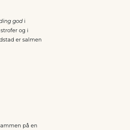
rding god
i
trofer og i
dstad er salmen
le sammen på en