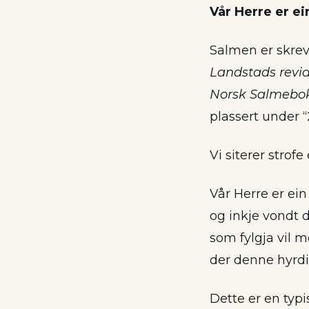
Vår Herre er e
Salmen er skrevet
Landstads revi
Norsk Salmebo
plassert under “
Vi siterer strofe
Vår Herre er ein
og inkje vondt d
som fylgja vil 
der denne hyrdi
Dette er en typi