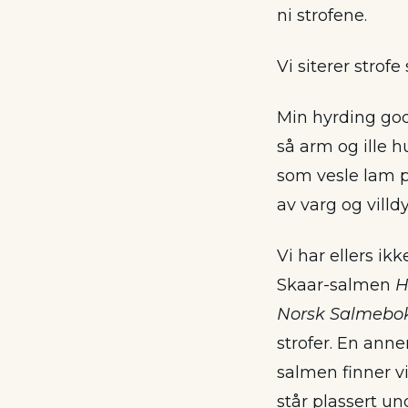
ni strofene.
Vi siterer strofe
Min hyrding go
så arm og ille h
som vesle lam 
av varg og villdy
Vi har ellers i
Skaar-salmen
H
Norsk Salmebo
strofer. En an
salmen finner vi
står plassert un