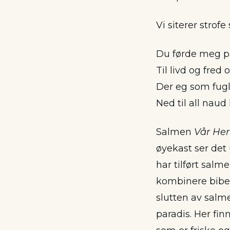
Vi siterer strofe 
Du førde meg på
Til livd og fred o
Der eg som fugl
Ned til all naud
Salmen
Vår Her
øyekast ser det
har tilført salm
kombinere bibelt
slutten av salme
paradis. Her fin