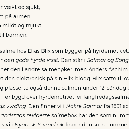
r veikt og sjukt,
im på armen.
å mildt og mjukt
 til barmen.
salme hos Elias Blix som bygger på hyrdemotivet
er den gode hyrde visst
. Den står i
Salmar og Song
nnet den i andre salmebøker, men Anders Aschim
t den elektronisk på sin Blix-blogg. Blix satte til o
g plasserte også denne salmen under “2. søndag e
m er bygd over hyrdemotivet, er langfredagssal
gs vyrding
. Den finner vi i
Nokre Salmar
fra 1891 
Landstads reviderte salmebok
har den som numm
s vi i
Nynorsk Salmebok
finner den som nummer 