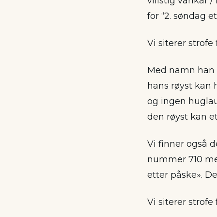
villstig vankar 
for “2. søndag et
Vi siterer strofe 
Med namn han ka
hans røyst kan 
og ingen huglau
den røyst kan e
Vi finner også d
nummer 710 med 
etter påske». De
Vi siterer strofe