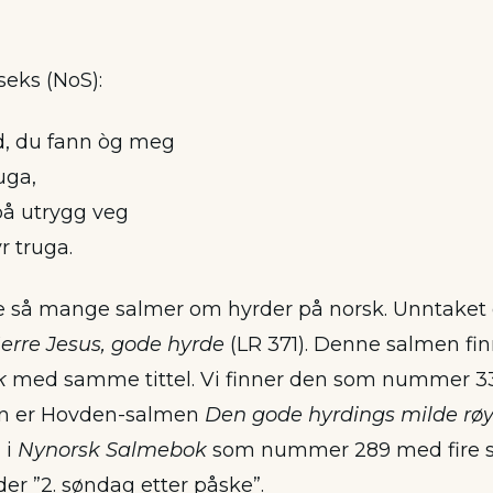
 seks (NoS):
d, du fann òg meg
uga,
på utrygg veg
r truga.
kke så mange salmer om hyrder på norsk. Unntaket 
erre Jesus, gode hyrde
(LR 371). Denne salmen finn
k
med samme tittel. Vi finner den som nummer 
nen er Hovden-salmen
Den gode hyrdings milde røy
 i
Nynorsk Salmebok
som nummer 289 med fire st
der ”2. søndag etter påske”.