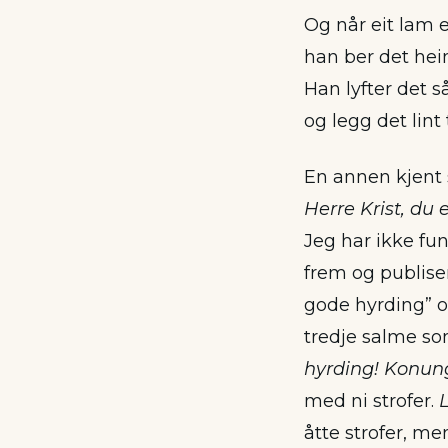
Og når eit lam e
han ber det he
Han lyfter det s
og legg det lint
En annen kjent 
Herre Krist, du 
Jeg har ikke fu
frem og publiser
gode hyrding” o
tredje salme so
hyrding! Konun
med ni strofer.
åtte strofer, men