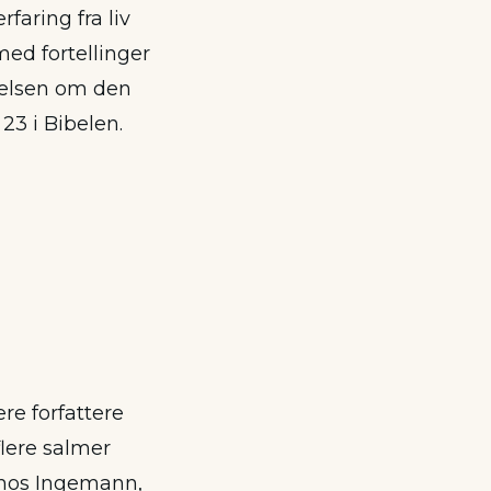
faring fra liv
ed fortellinger
gnelsen om den
 23 i Bibelen.
re forfattere
flere salmer
 hos Ingemann,