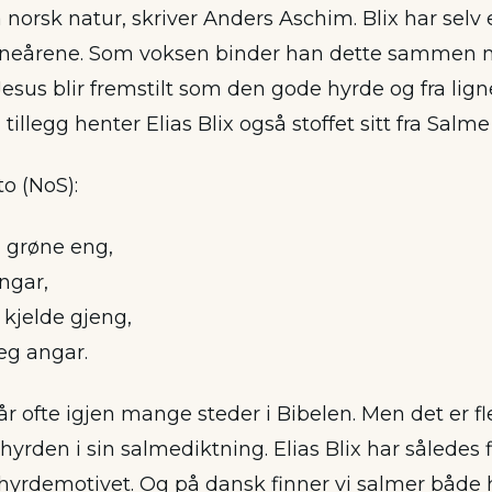
 norsk natur, skriver Anders Aschim. Blix har selv er
rneårene. Som voksen binder han dette sammen m
 Jesus blir fremstilt som den gode hyrde og fra li
 tillegg henter Elias Blix også stoffet sitt fra Salme
to (NoS):
å grøne eng,
angar,
e kjelde gjeng,
eg angar.
 ofte igjen mange steder i Bibelen. Men det er fle
yrden i sin salmediktning. Elias Blix har således 
hyrdemotivet. Og på dansk finner vi salmer både