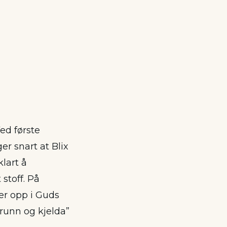
ed første
r snart at Blix
lart å
stoff. På
der opp i Guds
brunn og kjelda”