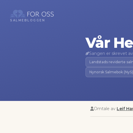
SALMEBLOGGEN
Vår He
Sangen er skrevet av
Landstads reviderte sa
Nynorsk Salmebok (NyS)
Omtale av
Leif H