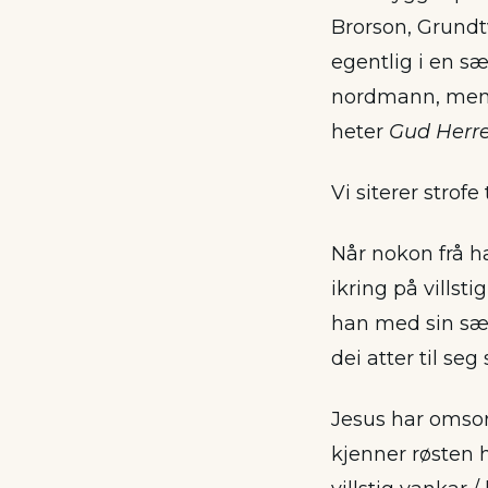
Brorson, Grundt
egentlig i en sæ
nordmann, men 
heter
Gud Herre
Vi siterer strofe 
Når nokon frå ha
ikring på villsti
han med sin sæ
dei atter til seg
Jesus har omsor
kjenner røsten h