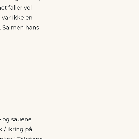
t faller vel
 var ikke en
. Salmen hans
de og sauene
 / ikring på