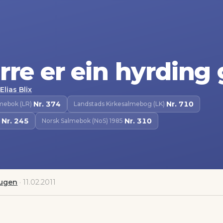
rre er ein hyrding
Elias Blix
Nr.
374
Nr.
710
lmebok (LR)
·
Landstads Kirkesalmebog (LK)
·
Nr.
245
Nr.
310
·
Norsk Salmebok (NoS) 1985
·
augen
·
11.02.2011