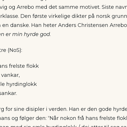
vig og Arrebo med det samme motivet. Siste navne
rklasse. Den første virkelige dikter på norsk grunn
en danske. Han heter Anders Christensen Arrebo
n er min hyrde god
.
tre (NoS):
ns frelste flokk
g vankar,
le hyrdinglokk
 sankar.
g for sine disipler i verden. Han er den gode hyr
ans og følger den: “Når nokon frå hans frelste flokk