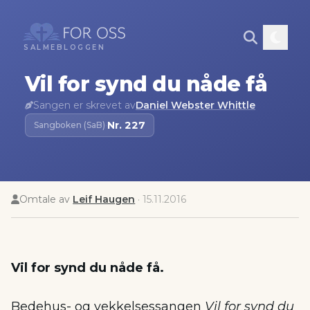
SALMEBLOGGEN
Vil for synd du nåde få
Sangen er skrevet av
Daniel Webster Whittle
Nr.
227
Sangboken (SaB)
·
Omtale av
Leif Haugen
·
15.11.2016
Vil for synd du nåde få.
Bedehus- og vekkelsessangen
Vil for synd du