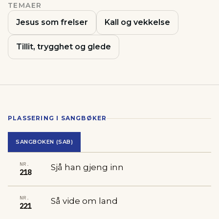
TEMAER
Jesus som frelser
Kall og vekkelse
Tillit, trygghet og glede
PLASSERING I SANGBØKER
SANGBOKEN (SAB)
NR.
Sjå han gjeng inn
218
NR.
Så vide om land
221