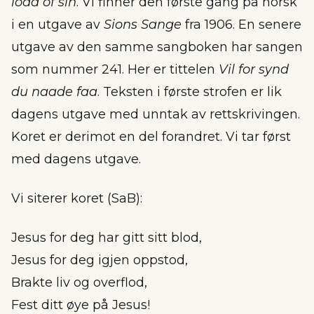
load of sin
. Vi finner den første gang på norsk
i en utgave av
Sions Sange
fra 1906. En senere
utgave av den samme sangboken har sangen
som nummer 241. Her er tittelen
Vil for synd
du naade faa
. Teksten i første strofen er lik
dagens utgave med unntak av rettskrivingen.
Koret er derimot en del forandret. Vi tar først
med dagens utgave.
Vi siterer koret (SaB):
Jesus for deg har gitt sitt blod,
Jesus for deg igjen oppstod,
Brakte liv og overflod,
Fest ditt øye på Jesus!