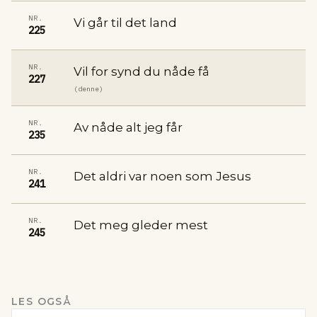
NR.
Vi går til det land
225
NR.
Vil for synd du nåde få
227
(denne)
NR.
Av nåde alt jeg får
235
NR.
Det aldri var noen som Jesus
241
NR.
Det meg gleder mest
245
LES OGSÅ