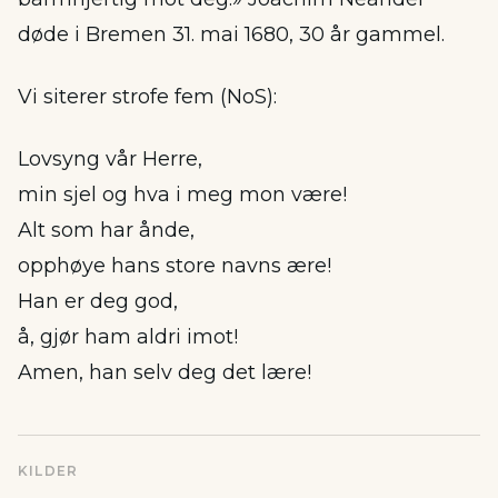
døde i Bremen 31. mai 1680, 30 år gammel.
Vi siterer strofe fem (NoS):
Lovsyng vår Herre,
min sjel og hva i meg mon være!
Alt som har ånde,
opphøye hans store navns ære!
Han er deg god,
å, gjør ham aldri imot!
Amen, han selv deg det lære!
KILDER