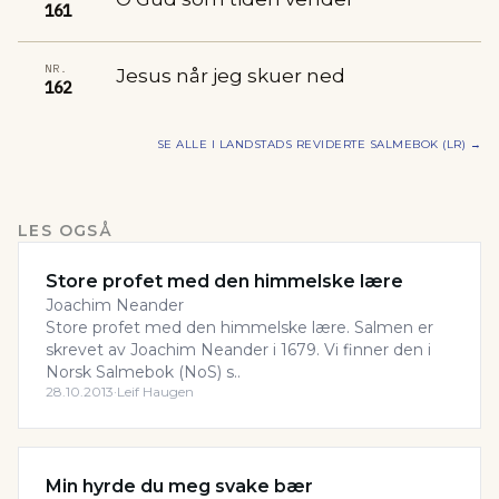
161
NR.
Jesus når jeg skuer ned
162
SE ALLE I
LANDSTADS REVIDERTE SALMEBOK (LR)
→
LES OGSÅ
Store profet med den himmelske lære
Joachim Neander
Store profet med den himmelske lære. Salmen er
skrevet av Joachim Neander i 1679. Vi finner den i
Norsk Salmebok (NoS) s..
28.10.2013
·
Leif Haugen
Min hyrde du meg svake bær