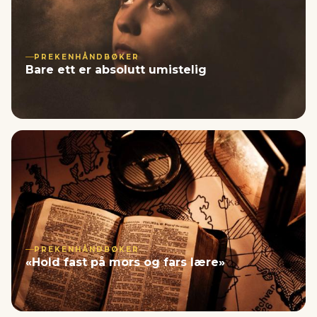
PREKENHÅNDBØKER
Bare ett er absolutt umistelig
PREKENHÅNDBØKER
«Hold fast på mors og fars lære»