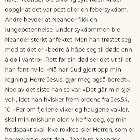
oppgir at det var pest eller en febersykdom.
Andre hevder at Neander fikk en
lungebetennelse. Under sykdommen ble
Neander sterkt anfektet. Men han trøstet seg
med at det er «bedre å håpe seg til døde enn
å dø i vantro». Rett før sin død ser det ut til at
han fant hvile: «Nå har Gud gjort opp min
regning. Herre Jesus, gjør meg også beredt».
Noe av det siste han sa var: «Det går min sjel
vel», idet han hvisker frem ordene fra Jes.54,
10: «For om fjellene viker og haugene vakler,
skal min miskunn aldri vike fra deg, og min
fredspakt skal ikke rokkes, sier Herren, som er
barmhjertig mot deg.» Joachim Neander