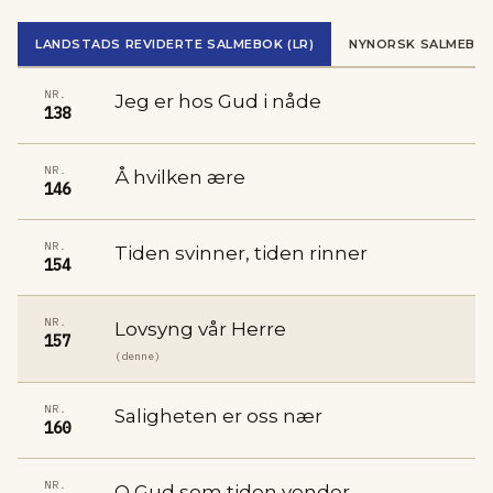
LANDSTADS REVIDERTE SALMEBOK (LR)
NYNORSK SALMEBOK
NR.
Jeg er hos Gud i nåde
138
NR.
Å hvilken ære
146
NR.
Tiden svinner, tiden rinner
154
NR.
Lovsyng vår Herre
157
(denne)
NR.
Saligheten er oss nær
160
NR.
O Gud som tiden vender