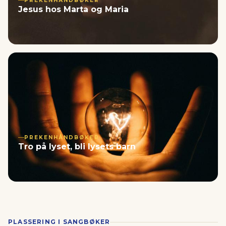
PREKENHÅNDBØKER
Jesus hos Marta og Maria
PREKENHÅNDBØKER
Tro på lyset, bli lysets barn
PLASSERING I SANGBØKER