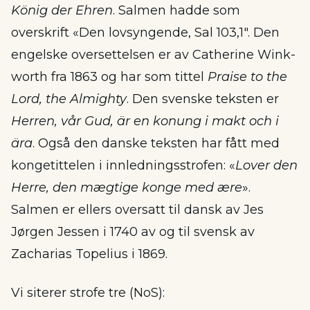
König der Ehren
. Salmen hadde som
overskrift «Den lovsyngende, Sal 103,1″. Den
engelske oversettelsen er av Cath­er­ine Wink­
worth fra 1863 og har som tittel
Praise to the
Lord, the Almighty
. Den svenske teksten er
Herren, vår Gud, är en konung i makt och i
ära
. Også den danske teksten har fått med
kongetittelen i innledningsstrofen: «
Lover den
Herre, den mægtige konge med ære
».
Salmen er ellers oversatt til dansk av Jes
Jørgen Jessen i 1740 av og til svensk av
Zacharias Topelius i 1869.
Vi siterer strofe tre (NoS):