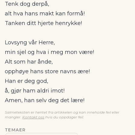
Tenk dog derpå,
alt hva hans makt kan formå!
Tanken ditt hjerte henrykke!
Lovsyng vår Herre,
min sjel og hva i meg mon være!
Alt som har ånde,
opphøye hans store navns ære!
Han er deg god,
å, gjør ham aldri imot!
Amen, han selv deg det lære!
Salmeteksten er hentet fra artikkelen og kan inneholde feil eller
mangler.
Kontakt oss
hvis du oppdager feil.
TEMAER