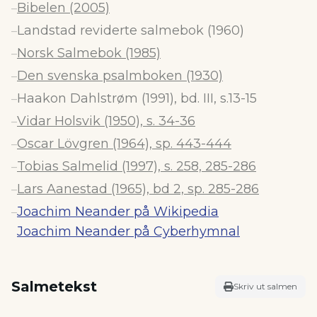
Bibelen (2005)
–
Landstad reviderte salmebok (1960)
–
Norsk Salmebok (1985)
–
Den svenska psalmboken (1930)
–
Haakon Dahlstrøm (1991), bd. III, s.13-15
–
Vidar Holsvik (1950), s. 34-36
–
Oscar Lövgren (1964), sp. 443-444
–
Tobias Salmelid (1997), s. 258, 285-286
–
Lars Aanestad (1965), bd 2, sp. 285-286
–
Joachim Neander på Wikipedia
–
Joachim Neander på Cyberhymnal
Salmetekst
Skriv ut salmen