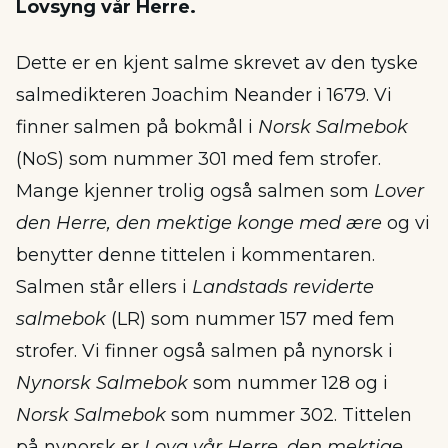
Lovsyng vår Herre.
Dette er en kjent salme skrevet av den tyske
salmedikteren Joachim Neander i 1679. Vi
finner salmen på bokmål i
Norsk Salmebok
(NoS) som nummer 301 med fem strofer.
Mange kjenner trolig også salmen som
Lover
den Herre, den mektige konge med ære
og vi
benytter denne tittelen i kommentaren.
Salmen står ellers i
Landstads reviderte
salmebok
(LR) som nummer 157 med fem
strofer. Vi finner også salmen på nynorsk i
Nynorsk Salmebok
som nummer 128 og i
Norsk Salmebok
som nummer 302. Tittelen
på nynorsk er
Lova vår Herre, den mektige