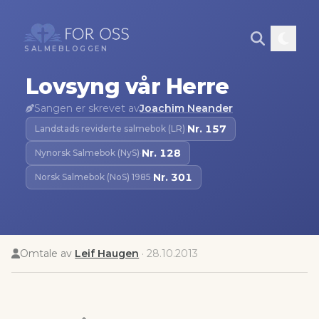
SALMEBLOGGEN
Lovsyng vår Herre
Sangen er skrevet av
Joachim Neander
Nr.
157
Landstads reviderte salmebok (LR)
·
Nr.
128
Nynorsk Salmebok (NyS)
·
Nr.
301
Norsk Salmebok (NoS) 1985
·
Omtale av
Leif Haugen
·
28.10.2013