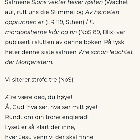
Salmene
Sions vekter hever røsten
(Wachet
auf, ruft uns die Stimme) og
Av høiheten
opprunnen er
(LR 119, Sthen) /
Ei
morgonstjerne klår og fin
(NoS 89, Blix) var
publisert i slutten av denne boken. På tysk
heter denne siste salmen
Wie schön leuchtet
der Morgenstern
.
Vi siterer strofe tre (NoS):
Ære være deg, du høye!
Å, Gud, hva ser, hva ser mitt øye!
Rundt om din trone englerad!
Lyset er så klart der inne,
hver Jesu venn vi der skal finne