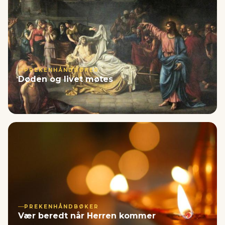
PREKENHÅNDBØKER
Døden og livet møtes
PREKENHÅNDBØKER
Vær beredt når Herren kommer