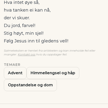
Hva intet øye så,
hva tanken ei kan nå,
der vi skuer.
Du jord, farvel!
Stig høyt, min sjel!
Følg Jesus inn til gledens vell!
Salmeteksten er hentet fra artikkelen og kan inneholde feil eller
mangler.
Kontakt oss
hvis du oppdager feil.
TEMAER
Advent
Himmellengsel og håp
Oppstandelse og dom