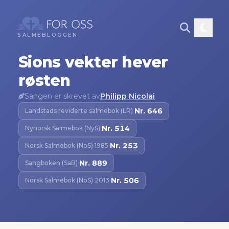
SALMEBLOGGEN
Sions vekter hever
røsten
Sangen er skrevet av
Philipp Nicolai
Nr.
646
Landstads reviderte salmebok (LR)
·
Nr.
514
Nynorsk Salmebok (NyS)
·
Nr.
253
Norsk Salmebok (NoS) 1985
·
Nr.
889
Sangboken (SaB)
·
Nr.
506
Norsk Salmebok (NoS) 2013
·