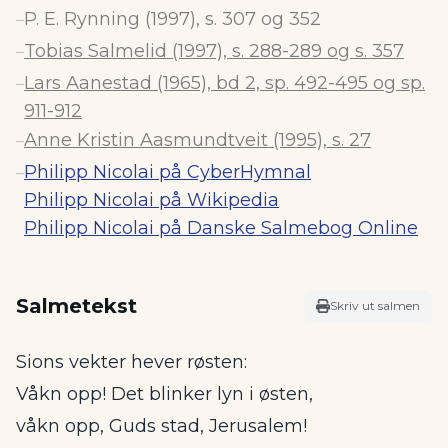
P. E. Rynning (1997), s. 307 og 352
–
Tobias Salmelid (1997), s. 288-289 og s. 357
–
Lars Aanestad (1965), bd 2, sp. 492-495 og sp.
–
911-912
Anne Kristin Aasmundtveit (1995), s. 27
–
Philipp Nicolai på CyberHymnal
–
Philipp Nicolai på Wikipedia
Philipp Nicolai på Danske Salmebog Online
Salmetekst
Skriv ut salmen
Sions vekter hever røsten:
Våkn opp! Det blinker lyn i østen,
våkn opp, Guds stad, Jerusalem!