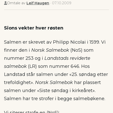
Omtale av
Leif Haugen
·
07.10.2009
Sions vekter hver røsten
Salmen er skrevet av Philipp Nicolai i 1599. Vi
finner den i
Norsk Salmebok
(NoS) som
nummer 253 og i
Landstads reviderte
salmebok
(LR) som nummer 646. Hos
Landstad står salmen under «25. søndag etter
trefoldighet».
Norsk Salmebok
har plassert
salmen under «Siste søndag i kirkeåret».
Salmen har tre strofer i begge salmebøkene.
Vi siterer strofe en (NoS):