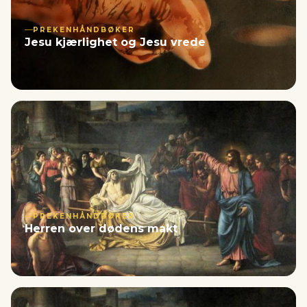
PREKENHÅNDBØKER
Jesu kjærlighet og Jesu vrede
PREKENHÅNDBØKER
Herren over dødens makt