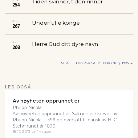
Tiden svinner, tiden rinner
254
NR.
Underfulle konge
267
NR.
Herre Gud ditt dyre navn
268
SE ALLE I
NORSK SALMEBOK (NOS) 1985
→
LES OGSÅ
Av høyheten opprunnet er
Philipp Nicolai
Av høyheten opprunnet er. Salmen er skrevet av
Philipp Nicolai i 1599 og oversatt til dansk av H. C.
Stehn rundt år 1600..
18.10.2013
·
Leif Haugen