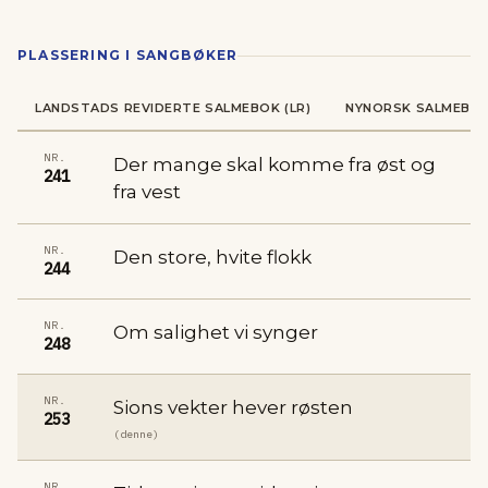
PLASSERING I SANGBØKER
LANDSTADS REVIDERTE SALMEBOK (LR)
NYNORSK SALMEBOK
NR.
Der mange skal komme fra øst og
241
fra vest
NR.
Den store, hvite flokk
244
NR.
Om salighet vi synger
248
NR.
Sions vekter hever røsten
253
(denne)
NR.