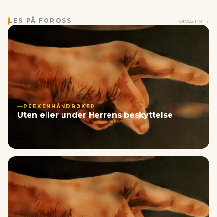
LES PÅ FOROSS
foross.no →
PREKENHÅNDBØKER
Uten eller under Herrens beskyttelse