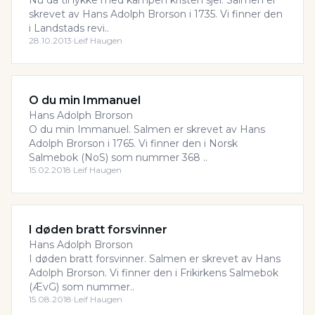
Nu da til lykke med kampen kristen sjel. Salmen er
skrevet av Hans Adolph Brorson i 1735. Vi finner den
i Landstads revi..
28.10.2013
·
Leif Haugen
O du min Immanuel
Hans Adolph Brorson
O du min Immanuel. Salmen er skrevet av Hans
Adolph Brorson i 1765. Vi finner den i Norsk
Salmebok (NoS) som nummer 368 ..
15.02.2018
·
Leif Haugen
I døden bratt forsvinner
Hans Adolph Brorson
I døden bratt forsvinner. Salmen er skrevet av Hans
Adolph Brorson. Vi finner den i Frikirkens Salmebok
(ÆvG) som nummer..
15.08.2018
·
Leif Haugen