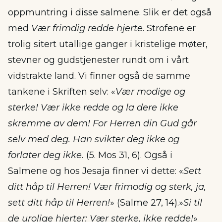
oppmuntring i disse salmene. Slik er det også
med
Vær frimdig redde hjerte
. Strofene er
trolig sitert utallige ganger i kristelige møter,
stevner og gudstjenester rundt om i vårt
vidstrakte land. Vi finner også de samme
tankene i Skriften selv: «
Vær modige og
sterke! Vær ikke redde og la dere ikke
skremme av dem! For Herren din Gud går
selv med deg. Han svikter deg ikke og
forlater deg ikke.
(5. Mos 31, 6). Også i
Salmene og hos Jesaja finner vi dette: «
Sett
ditt håp til Herren! Vær frimodig og sterk, ja,
sett ditt håp til Herren!
» (Salme 27, 14).»
Si til
de urolige hjerter: Vær sterke, ikke redde!
»