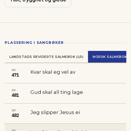
PLASSERING I SANGBØKER
LANDSTADS REVIDERTE SALMEBOK (LR)
NORSK SALMEBOK (N
NR.
Kvar skal eg vel av
471
NR.
Gud skal all ting lage
481
NR.
Jeg slipper Jesus ei
482
NR.