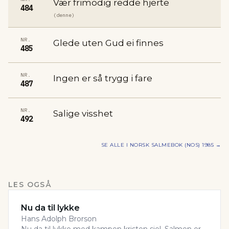
Vær frimodig redde hjerte
484
(denne)
NR.
Glede uten Gud ei finnes
485
NR.
Ingen er så trygg i fare
487
NR.
Salige visshet
492
SE ALLE I
NORSK SALMEBOK (NOS) 1985
→
LES OGSÅ
Nu da til lykke
Hans Adolph Brorson