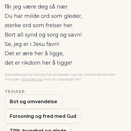
får jeg være deg så nær.
Du har milde ord som gleder,
sterke ord som frelser her.
Bort all synd og sorg og savn!
Se, jeg er i Jesu favn!
Det er ære her å ligge,
det er rikdom her å tigge!
Salmeteksten er hentet fra artikkelen og kan inneholde feil eller
mangler.
Kontakt oss
hvis du oppdager feil.
TEMAER
Bot og omvendelse
Forsoning og fred med Gud
Tillit, trygghet og glede