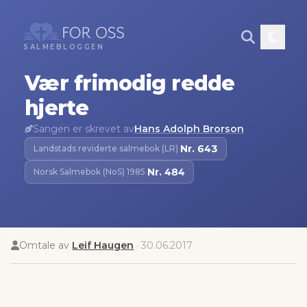
SALMEBLOGGEN
Vær frimodig redde
hjerte
Sangen er skrevet av
Hans Adolph Brorson
Nr.
643
Landstads reviderte salmebok (LR)
·
Nr.
484
Norsk Salmebok (NoS) 1985
·
Omtale av
Leif Haugen
·
30.06.2017